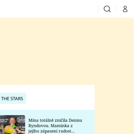
Vyhledávání
Můj 
Prima+
CNN Prima News
Prima Fresh
Prima Living
Prima Zoom
 THE STARS
Prima Lajk
Mína totálně zničila Denisu
Ryndovou. Maminka z
Sledujte nás
jejího zápasení radost