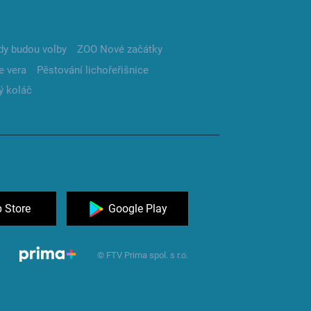
dy budou volby
ZOO Nové začátky
e vera
Pěstování lichořeřišnice
ý koláč
 Store
Google Play
© FTV Prima spol. s r.o.