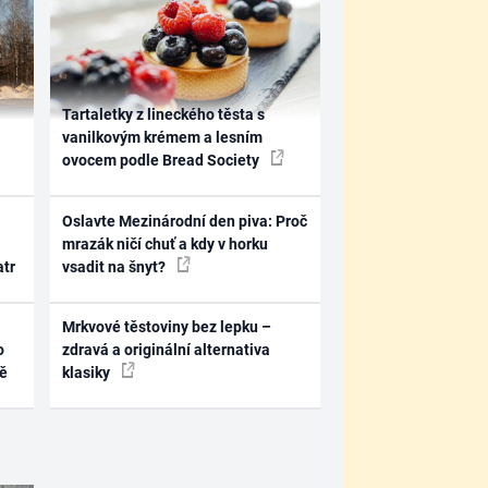
Tartaletky z lineckého těsta s
vanilkovým krémem a lesním
ovocem podle Bread Society
Oslavte Mezinárodní den piva: Proč
mrazák ničí chuť a kdy v horku
atr
vsadit na šnyt?
Mrkvové těstoviny bez lepku –
o
zdravá a originální alternativa
ně
klasiky