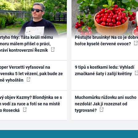
rtyho frky: Táta kvůli mému
Pěstujte brusinky! Na co je dobr
oru málem přišel o práci,
hořce kyselé červené ovoce?
práví kontroverzní Řezník
per Vercetti vyfasoval na
9 tipů s kostkami ledu: Vyhladí
vensku 5 let vězení, pak bude ze
zmačkané šaty i zalijí květiny
mě vyhoštěn
vý objev Kazmy? Blondýnka se s
Muchomůrku růžovku ani sucho
 vodí za ruce a fotí se na místě
nezdolá! Jak ji rozeznat od
ko Rosecká
tygrované?