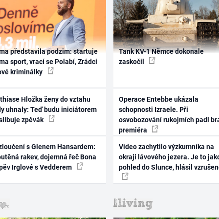
ma představila podzim: startuje
Tank KV-1 Němce dokonale
ma sport, vrací se Polabí, Zrádci
zaskočil
ové kriminálky
thiase Hložka ženy do vztahu
Operace Entebbe ukázala
dy uhnaly: Teď budu iniciátorem
schopnosti Izraele. Při
 slibuje zpěvák
osvobozování rukojmích padl br
premiéra
zloučení s Glenem Hansardem:
Video zachytilo výzkumníka na
outěná rakev, dojemná řeč Bona
okraji lávového jezera. Je to jak
zpěv Irglové s Vedderem
pohled do Slunce, hlásil vzruše