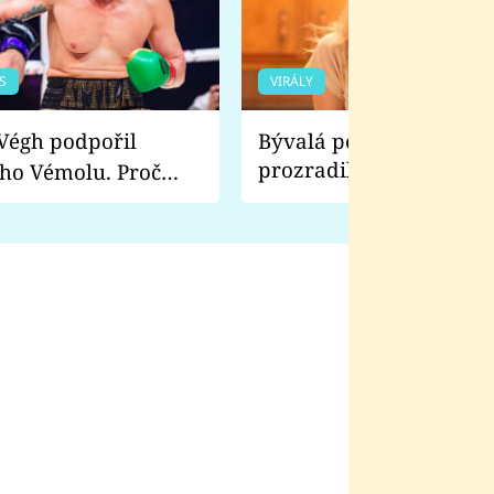
S
VIRÁLY
Bývalá pornoherečka
prozradila, co ji šokova
ho Vémolu. Proč
natáčení Euforie. Vážně
ji zápasit s ním než
bylo drsnější než hanba
 Kinclem?
filmy?