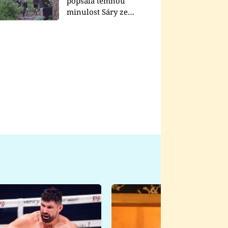
popsala temnou
minulost Sáry ze
seriálu Zákony vlka