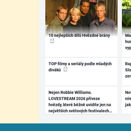
10 nejlepších dílů Hvězdné brány
Ma
hum
vy
TOP filmy a seriály podle mladých
Rap
diváků
Slo
ze
Nejen Robbie Williams.
No
LOVESTREAM 2026 přiveze
ním
hvězdy, které běžně uvidíte jen na
ja
největších světových festivalech