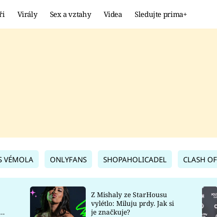
ři
Virály
Sex a vztahy
Videa
Sledujte prima+
Showbyznys
Extrém
VIRÁLY
KURIOZITY
VIDEA
KVÍZY
S VÉMOLA
ONLYFANS
SHOPAHOLICADEL
CLASH OF
Z Mishaly ze StarHousu
vylétlo: Miluju prdy. Jak si
co
je značkuje?