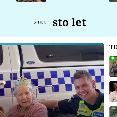
sto let
ŠTÍTEK
TO