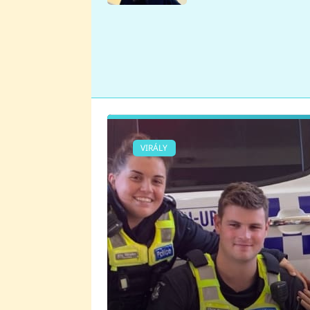
se v Plzni stalo
VIRÁLY