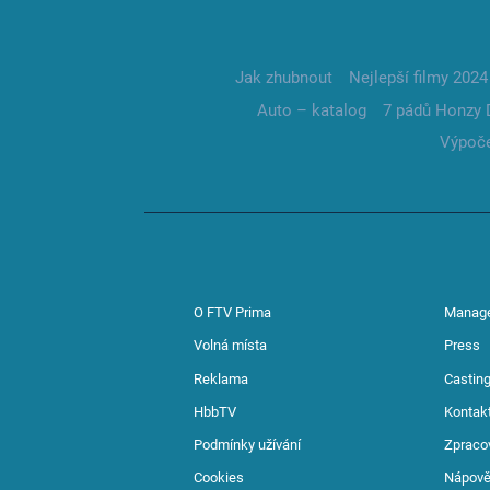
Jak zhubnout
Nejlepší filmy 2024
Auto – katalog
7 pádů Honzy 
Výpoče
O FTV Prima
Manag
Volná místa
Press
Reklama
Casting
HbbTV
Kontak
Podmínky užívání
Zpraco
Cookies
Nápov