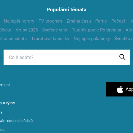
Populární témata
Nejlepší horory
TV program
Změna času
Partie
Počasí
K
Dědka
Volby 2025
Svařené víno
Tatarák podle Pohlreicha
Alo
t ascendentu
Tvarohové knedlíky
Nejlepší palačinky
Švestkov
ement
App
y a výzvy
ty
vání osobních údajů
ěda