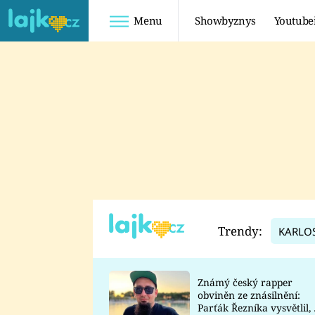
Menu
Showbyznys
Youtube
Youtuberky
Youtubeři
SHOPAHOLICADEL
FATTYPILLOW
ANNA ŠULC
FREESCOOT
SUGAR DENNY
ADAM KAJUMI
LADUŠKA
TADEÁŠ KUBĚNKA
DOMINIKA
DATEL
Trendy:
KARLO
MYSLIVCOVÁ
Známý český rapper
obviněn ze znásilnění:
Parťák Řezníka vysvětlil, 