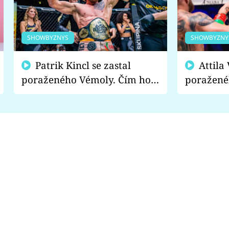
SHOWBYZNYS
SHOWBYZNY
Patrik Kincl se zastal
Attila Végh podpořil
poraženého Vémoly. Čím ho
poražené
fanoušci naštvali?
chce radě
s vítězem