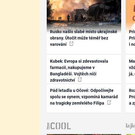
Rusko našlo slabé místo ukrajinské
Pri
obrany. Útočit může téměř bez
Pri
varování
i n
Kubek: Evropa si zdevastovala
Ma
farmacii, nakupujeme v
vž
Bangladéši. Vojtěch ničí
já,
zdravotnictví
Pád letadla u Očové: Odpočívejte
Ro
spolu se synem, vzpomíná kamarád
Pr
na tragicky zemřelého Filipa
a 