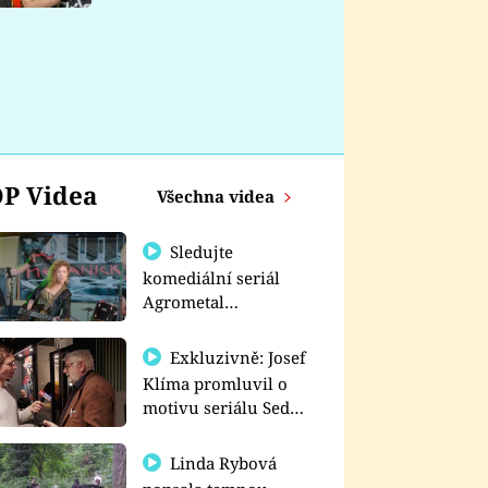
nemá
P Videa
Všechna videa
Sledujte
komediální seriál
Agrometal
exkluzivně na
prima+
Exkluzivně: Josef
Klíma promluvil o
motivu seriálu Sedm
schodů k moci
Linda Rybová