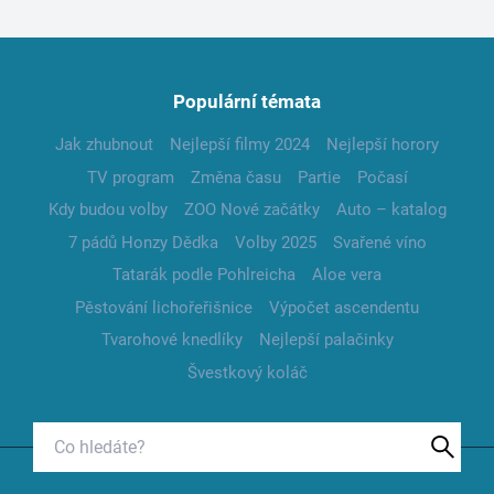
Populární témata
Jak zhubnout
Nejlepší filmy 2024
Nejlepší horory
TV program
Změna času
Partie
Počasí
Kdy budou volby
ZOO Nové začátky
Auto – katalog
7 pádů Honzy Dědka
Volby 2025
Svařené víno
Tatarák podle Pohlreicha
Aloe vera
Pěstování lichořeřišnice
Výpočet ascendentu
Tvarohové knedlíky
Nejlepší palačinky
Švestkový koláč