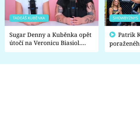
TADEÁŠ KUBĚNKA
SHOWBYZNYS
Sugar Denny a Kuběnka opět
Patrik Kincl se zastal
útočí na Veronicu Biasiol.
poraženéh
Proč je podle nich falešná a
fanoušci n
lže o své nevěře?