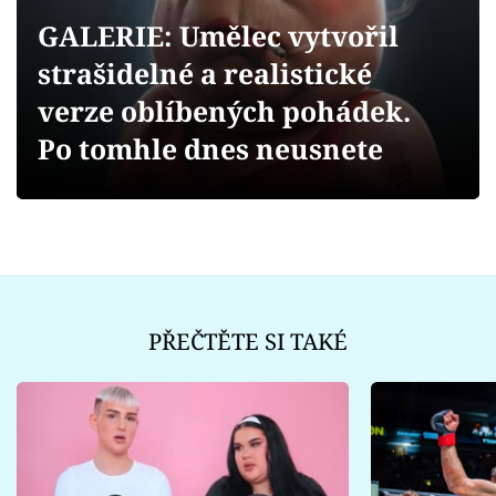
Sex a vztahy
GALERIE: Umělec vytvořil
Videa
strašidelné a realistické
verze oblíbených pohádek.
Sledujte prima+
Po tomhle dnes neusnete
Přihlášení
Sledujte nás
PŘEČTĚTE SI TAKÉ