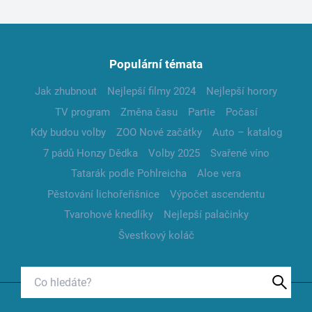
Populární témata
Jak zhubnout
Nejlepší filmy 2024
Nejlepší horory
TV program
Změna času
Partie
Počasí
Kdy budou volby
ZOO Nové začátky
Auto – katalog
7 pádů Honzy Dědka
Volby 2025
Svařené víno
Tatarák podle Pohlreicha
Aloe vera
Pěstování lichořeřišnice
Výpočet ascendentu
Tvarohové knedlíky
Nejlepší palačinky
Švestkový koláč