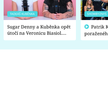
TADEÁŠ KUBĚNKA
SHOWBYZNYS
Sugar Denny a Kuběnka opět
Patrik Kincl se zastal
útočí na Veronicu Biasiol.
poraženéh
Proč je podle nich falešná a
fanoušci n
lže o své nevěře?