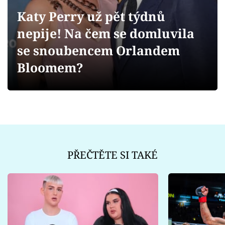
Sex a vztahy
Katy Perry už pět týdnů
Videa
nepije! Na čem se domluvila
se snoubencem Orlandem
Sledujte prima+
Bloomem?
Přihlášení
Sledujte nás
PŘEČTĚTE SI TAKÉ