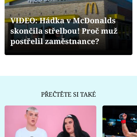
Sex a vztahy
Videa
VIDEO: Hádka v McDonalds
skončila střelbou! Proč muž
Sledujte prima+
postřelil zaměstnance?
Přihlášení
Sledujte nás
PŘEČTĚTE SI TAKÉ