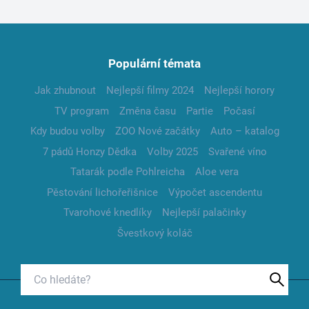
Populární témata
Jak zhubnout
Nejlepší filmy 2024
Nejlepší horory
TV program
Změna času
Partie
Počasí
Kdy budou volby
ZOO Nové začátky
Auto – katalog
7 pádů Honzy Dědka
Volby 2025
Svařené víno
Tatarák podle Pohlreicha
Aloe vera
Pěstování lichořeřišnice
Výpočet ascendentu
Tvarohové knedlíky
Nejlepší palačinky
Švestkový koláč