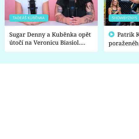
TADEÁŠ KUBĚNKA
SHOWBYZNYS
Sugar Denny a Kuběnka opět
Patrik Kincl se zastal
útočí na Veronicu Biasiol.
poraženéh
Proč je podle nich falešná a
fanoušci n
lže o své nevěře?