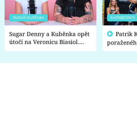
TADEÁŠ KUBĚNKA
SHOWBYZNYS
Sugar Denny a Kuběnka opět
Patrik Kincl se zastal
útočí na Veronicu Biasiol.
poraženéh
Proč je podle nich falešná a
fanoušci n
lže o své nevěře?