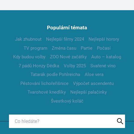
Populární témata
Jak zhubnout
Nejlepší filmy 2024
Nejlepší horory
TV program
Změna času
Partie
Počasí
Kdy budou volby
ZOO Nové začátky
Auto – katalog
7 pádů Honzy Dědka
Volby 2025
Svařené víno
Tatarák podle Pohlreicha
Aloe vera
Pěstování lichořeřišnice
Výpočet ascendentu
Tvarohové knedlíky
Nejlepší palačinky
Švestkový koláč