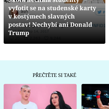
Sex a vztahy
vyfotit se na studenské karty
Videa
v kostýmech slavných
postav! Nechybí ani Donald
Sledujte prima+
Trump
Přihlášení
Sledujte nás
PŘEČTĚTE SI TAKÉ