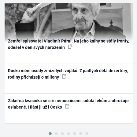
Zemřel spisovatel Vladimír Páral. Na jeho knihy se stály fronty,
odešel v den svých narozenin
Rusko mění osudy zmizelých vojáků. Z padlých dělá dezertéry,
rodiny přicházejí o miliony
Zákeřná kvasinka se šíří nemocnicemi, odolá lékům a ohrožuje
oslabené. Hlásí ji už i Česko