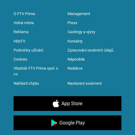
O FTV Prima
Management
Volná místa
Press
Reklama
Castingy a výzvy
HbbTV
Kontakty
Podmínky užívání
Zpracování osobních údajů
Cookies
Nápověda
Vlastník FTV Prima spol. s
Redakce
r.o.
Nahlásit chybu
Nastavení soukromí
App Store
Google Play