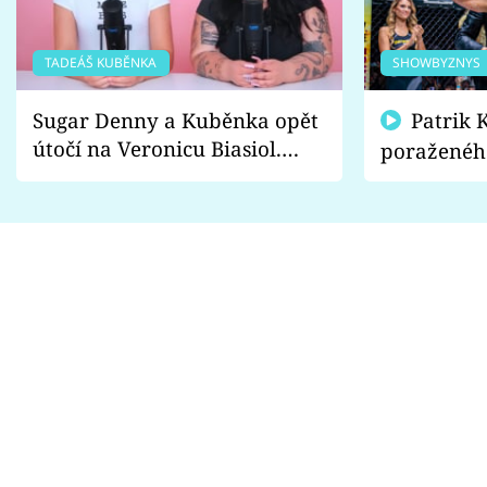
TADEÁŠ KUBĚNKA
SHOWBYZNYS
Sugar Denny a Kuběnka opět
Patrik Kincl se zastal
útočí na Veronicu Biasiol.
poraženéh
Proč je podle nich falešná a
fanoušci n
lže o své nevěře?