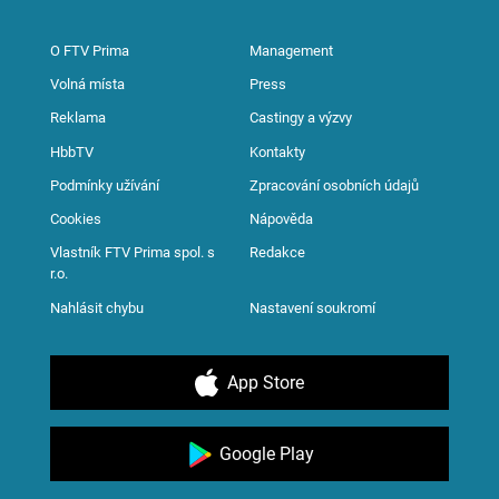
O FTV Prima
Management
Volná místa
Press
Reklama
Castingy a výzvy
HbbTV
Kontakty
Podmínky užívání
Zpracování osobních údajů
Cookies
Nápověda
Vlastník FTV Prima spol. s
Redakce
r.o.
Nahlásit chybu
Nastavení soukromí
App Store
Google Play