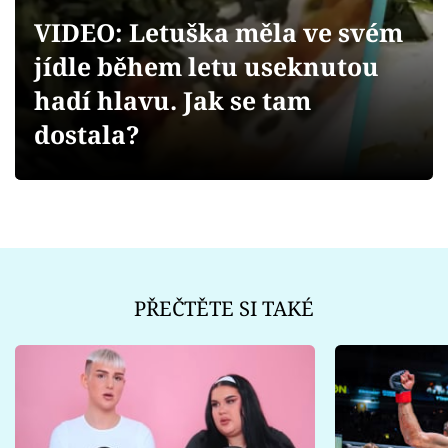
Sex a vztahy
VIDEO: Letuška měla ve svém
Videa
jídle během letu useknutou
hadí hlavu. Jak se tam
Sledujte prima+
dostala?
Přihlášení
Sledujte nás
PŘEČTĚTE SI TAKÉ