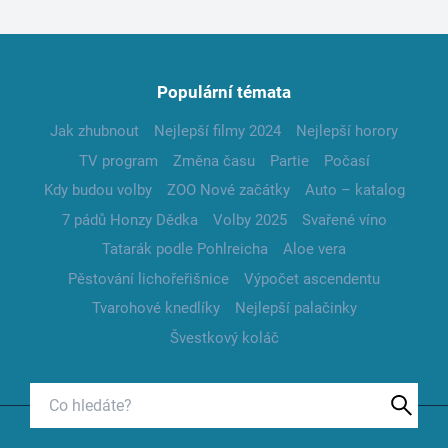
Populární témata
Jak zhubnout
Nejlepší filmy 2024
Nejlepší horory
TV program
Změna času
Partie
Počasí
Kdy budou volby
ZOO Nové začátky
Auto – katalog
7 pádů Honzy Dědka
Volby 2025
Svařené víno
Tatarák podle Pohlreicha
Aloe vera
Pěstování lichořeřišnice
Výpočet ascendentu
Tvarohové knedlíky
Nejlepší palačinky
Švestkový koláč