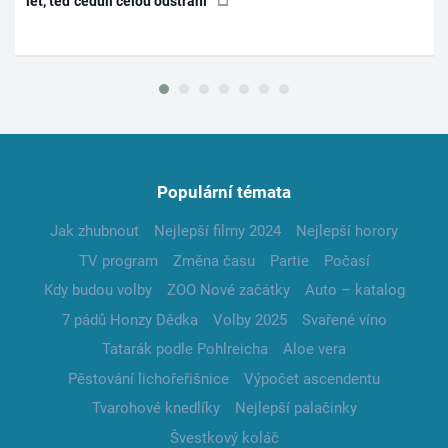
let, teď ceduli celou odstraní
Populární témata
Jak zhubnout
Nejlepší filmy 2024
Nejlepší horory
TV program
Změna času
Partie
Počasí
Kdy budou volby
ZOO Nové začátky
Auto – katalog
7 pádů Honzy Dědka
Volby 2025
Svařené víno
Tatarák podle Pohlreicha
Aloe vera
Pěstování lichořeřišnice
Výpočet ascendentu
Tvarohové knedlíky
Nejlepší palačinky
Švestkový koláč