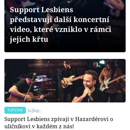
Sex a vztahy
Support Lesbiens
Videa
představují další koncertní
video, které vzniklo v rámci
Sledujte prima+
jejich křtu
Přihlášení
Sledujte nás
TOPSTAR
Support Lesbiens zpívají v Hazardérovi o
uličníkovi v každém z nás!