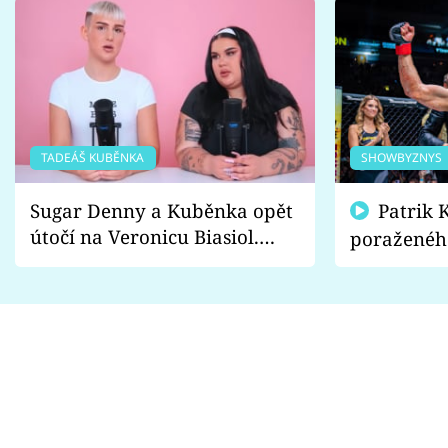
TADEÁŠ KUBĚNKA
SHOWBYZNYS
Sugar Denny a Kuběnka opět
Patrik Kincl se zastal
útočí na Veronicu Biasiol.
poraženéh
Proč je podle nich falešná a
fanoušci n
lže o své nevěře?