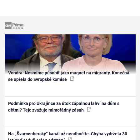
Vondra: Nesmíme působit jako magnet na migranty. Konečná
se opřela do Evropské komise
Podmínka pro Ukrajince za útok zápalnou lahví na dům s
dětmi? Tejc zvažuje mimořádný zásah
Na „Švarcenberský“ kanál už neodbočíte. Chyba vydržela 30