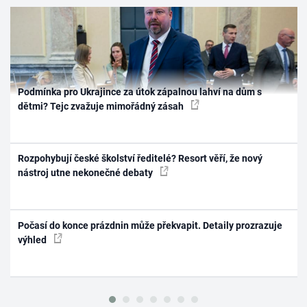
Podmínka pro Ukrajince za útok zápalnou lahví na dům s
dětmi? Tejc zvažuje mimořádný zásah
Rozpohybují české školství ředitelé? Resort věří, že nový
nástroj utne nekonečné debaty
Počasí do konce prázdnin může překvapit. Detaily prozrazuje
výhled