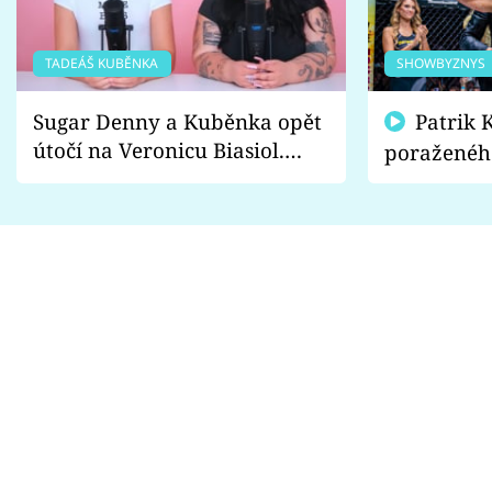
TADEÁŠ KUBĚNKA
SHOWBYZNYS
Sugar Denny a Kuběnka opět
Patrik Kincl se zastal
útočí na Veronicu Biasiol.
poraženéh
Proč je podle nich falešná a
fanoušci n
lže o své nevěře?