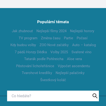
Populární témata
Jak zhubnout
Nejlepší filmy 2024
Nejlepší horory
TV program
Změna času
Partie
Počasí
Kdy budou volby
ZOO Nové začátky
Auto – katalog
7 pádů Honzy Dědka
Volby 2025
Svařené víno
Tatarák podle Pohlreicha
Aloe vera
Pěstování lichořeřišnice
Výpočet ascendentu
Tvarohové knedlíky
Nejlepší palačinky
Švestkový koláč