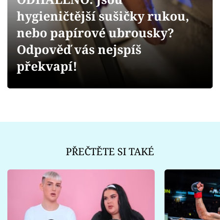
Sex a vztahy
hygieničtější sušičky rukou,
Videa
nebo papírové ubrousky?
Odpověď vás nejspíš
Sledujte prima+
překvapí!
Přihlášení
Sledujte nás
PŘEČTĚTE SI TAKÉ