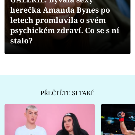
Sex a vztahy
herečka Amanda Bynes po
Videa
letech promluvila o svém
psychickém zdraví. Co se s ní
Sledujte prima+
stalo?
Přihlášení
Sledujte nás
PŘEČTĚTE SI TAKÉ