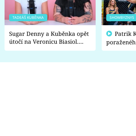
TADEÁŠ KUBĚNKA
SHOWBYZNYS
Sugar Denny a Kuběnka opět
Patrik Kincl se zastal
útočí na Veronicu Biasiol.
poraženéh
Proč je podle nich falešná a
fanoušci n
lže o své nevěře?