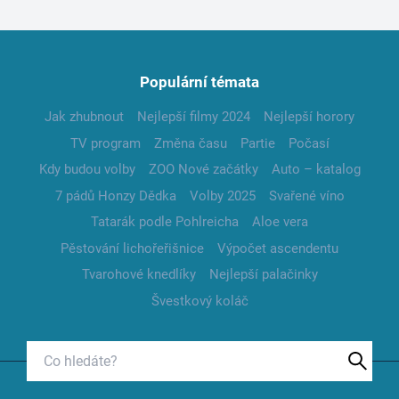
Populární témata
Jak zhubnout
Nejlepší filmy 2024
Nejlepší horory
TV program
Změna času
Partie
Počasí
Kdy budou volby
ZOO Nové začátky
Auto – katalog
7 pádů Honzy Dědka
Volby 2025
Svařené víno
Tatarák podle Pohlreicha
Aloe vera
Pěstování lichořeřišnice
Výpočet ascendentu
Tvarohové knedlíky
Nejlepší palačinky
Švestkový koláč