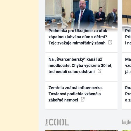
Podmínka pro Ukrajince za útok
Pri
zápalnou lahví na dům s dětmi?
Pri
Tejc zvažuje mimořádný zásah
i n
Na „Švarcenberský“ kanál už
Ma
neodbočíte. Chyba vydržela 30 let,
vž
teď ceduli celou odstraní
já,
Zemřela známá influencerka.
Ro
Towleová podlehla vzácné a
Pr
zákeřné nemoci
a 