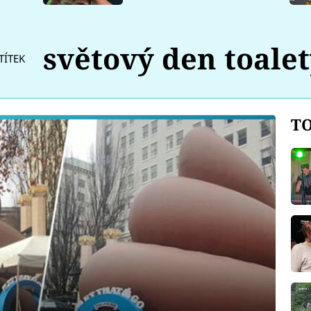
světový den toale
TÍTEK
TO