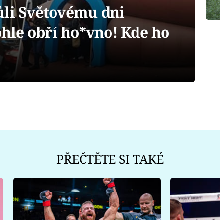
ůli Světovému dni
tohle obří ho*vno! Kde ho
PŘEČTĚTE SI TAKÉ