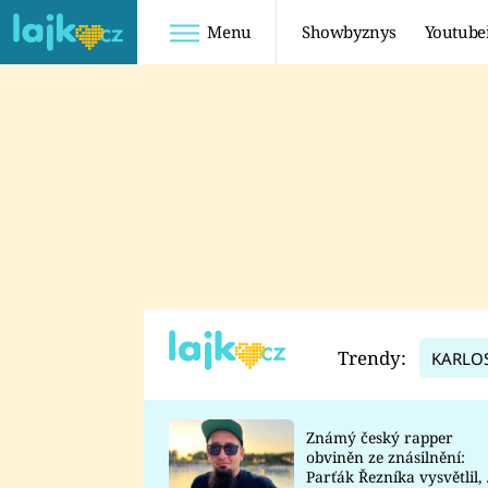
Menu
Showbyznys
Youtube
Youtuberky
Youtubeři
SHOPAHOLICADEL
FATTYPILLOW
ANNA ŠULC
FREESCOOT
SUGAR DENNY
ADAM KAJUMI
LADUŠKA
TADEÁŠ KUBĚNKA
DOMINIKA
DATEL
Trendy:
KARLO
MYSLIVCOVÁ
Známý český rapper
obviněn ze znásilnění:
Parťák Řezníka vysvětlil, 