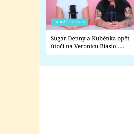
TADEÁŠ KUBĚNKA
Sugar Denny a Kuběnka opět
útočí na Veronicu Biasiol.
Proč je podle nich falešná a
lže o své nevěře?