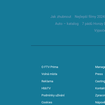
Jak zhubnout
Nejlepší filmy 2024
Auto – katalog
7 pádů Honzy 
Výpoče
O FTV Prima
Manag
Volná místa
Press
Reklama
Casting
HbbTV
Kontak
Podmínky užívání
Zpraco
Cookies
Nápov