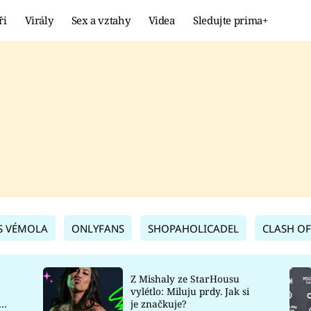
ři
Virály
Sex a vztahy
Videa
Sledujte prima+
Showbyznys
Extrém
VIRÁLY
KURIOZITY
VIDEA
KVÍZY
S VÉMOLA
ONLYFANS
SHOPAHOLICADEL
CLASH OF
Z Mishaly ze StarHousu
vylétlo: Miluju prdy. Jak si
co
je značkuje?