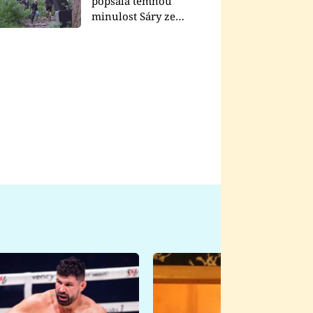
popsala temnou
minulost Sáry ze
seriálu Zákony vlka