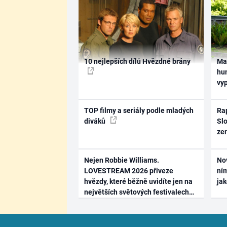
10 nejlepších dílů Hvězdné brány
Ma
hum
vy
TOP filmy a seriály podle mladých
Rap
diváků
Slo
ze
Nejen Robbie Williams.
No
LOVESTREAM 2026 přiveze
ním
hvězdy, které běžně uvidíte jen na
ja
největších světových festivalech