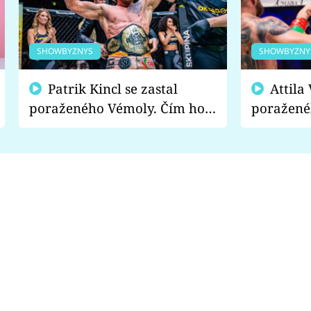
SHOWBYZNYS
SHOWBYZNY
Patrik Kincl se zastal
Attila Végh podpořil
poraženého Vémoly. Čím ho
poražené
fanoušci naštvali?
chce radě
s vítězem