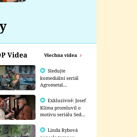
nemá
ty
P Videa
Všechna videa
Sledujte
komediální seriál
Agrometal
exkluzivně na
prima+
Exkluzivně: Josef
Klíma promluvil o
motivu seriálu Sedm
schodů k moci
Linda Rybová