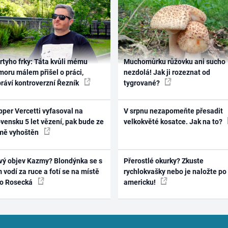
rtyho frky: Táta kvůli mému
Muchomůrku růžovku ani sucho
oru málem přišel o práci,
nezdolá! Jak ji rozeznat od
práví kontroverzní Řezník
tygrované?
per Vercetti vyfasoval na
V srpnu nezapomeňte přesadit
vensku 5 let vězení, pak bude ze
velkokvěté kosatce. Jak na to?
mě vyhoštěn
vý objev Kazmy? Blondýnka se s
Přerostlé okurky? Zkuste
 vodí za ruce a fotí se na místě
rychlokvašky nebo je naložte po
ko Rosecká
americku!