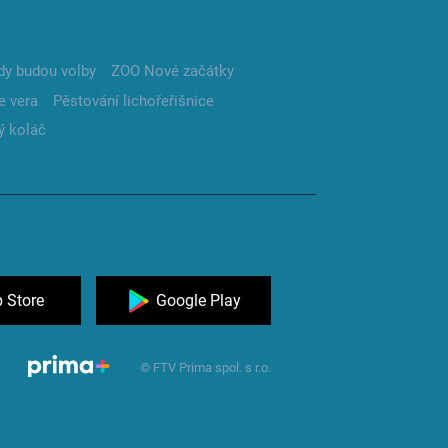
dy budou volby
ZOO Nové začátky
e vera
Pěstování lichořeřišnice
ý koláč
 Store
Google Play
© FTV Prima spol. s r.o.