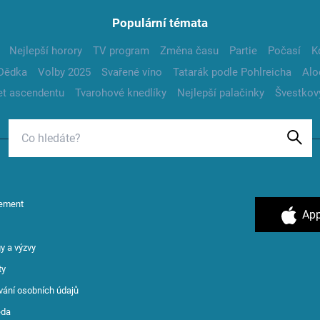
Populární témata
Nejlepší horory
TV program
Změna času
Partie
Počasí
K
Dědka
Volby 2025
Svařené víno
Tatarák podle Pohlreicha
Alo
t ascendentu
Tvarohové knedlíky
Nejlepší palačinky
Švestkov
ement
App
y a výzvy
ty
vání osobních údajů
ěda