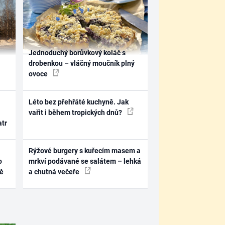
Jednoduchý borůvkový koláč s
drobenkou – vláčný moučník plný
ovoce
Léto bez přehřáté kuchyně. Jak
vařit i během tropických dnů?
atr
Rýžové burgery s kuřecím masem a
o
mrkví podávané se salátem – lehká
ně
a chutná večeře