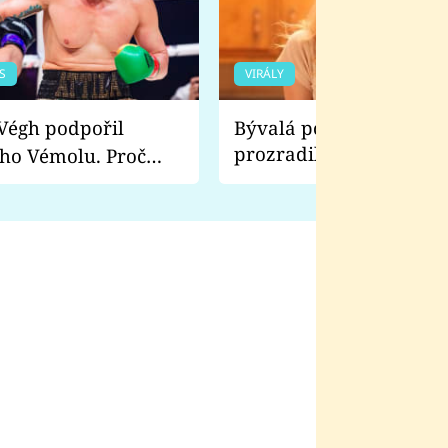
S
VIRÁLY
Bývalá pornoherečka
prozradila, co ji šokova
ho Vémolu. Proč
natáčení Euforie. Vážně
ji zápasit s ním než
bylo drsnější než hanba
 Kinclem?
filmy?