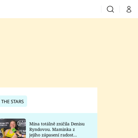
Vyhledávání
Můj 
Prima+
CNN Prima News
Prima Fresh
Prima Living
Prima Zoom
 THE STARS
Prima Lajk
Mína totálně zničila Denisu
Ryndovou. Maminka z
Sledujte nás
jejího zápasení radost