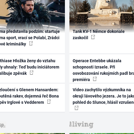
ma představila podzim: startuje
Tank KV-1 Němce dokonale
ma sport, vrací se Polabí, Zrádci
zaskočil
ové kriminálky
thiase Hložka ženy do vztahu
Operace Entebbe ukázala
dy uhnaly: Teď budu iniciátorem
schopnosti Izraele. Při
 slibuje zpěvák
osvobozování rukojmích padl br
premiéra
zloučení s Glenem Hansardem:
Video zachytilo výzkumníka na
outěná rakev, dojemná řeč Bona
okraji lávového jezera. Je to jak
zpěv Irglové s Vedderem
pohled do Slunce, hlásil vzruše