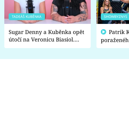
TADEÁŠ KUBĚNKA
SHOWBYZNYS
Sugar Denny a Kuběnka opět
Patrik Kincl se zastal
útočí na Veronicu Biasiol.
poraženéh
Proč je podle nich falešná a
fanoušci n
lže o své nevěře?