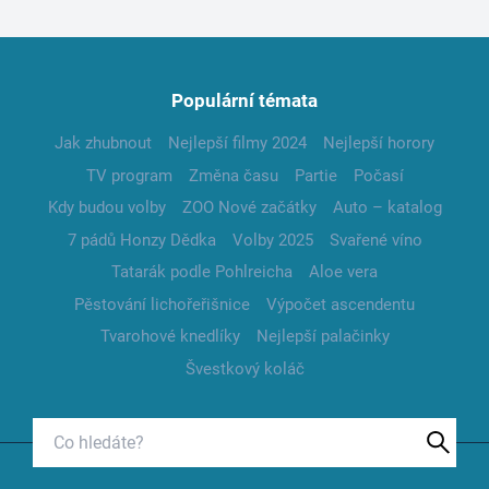
Populární témata
Jak zhubnout
Nejlepší filmy 2024
Nejlepší horory
TV program
Změna času
Partie
Počasí
Kdy budou volby
ZOO Nové začátky
Auto – katalog
7 pádů Honzy Dědka
Volby 2025
Svařené víno
Tatarák podle Pohlreicha
Aloe vera
Pěstování lichořeřišnice
Výpočet ascendentu
Tvarohové knedlíky
Nejlepší palačinky
Švestkový koláč