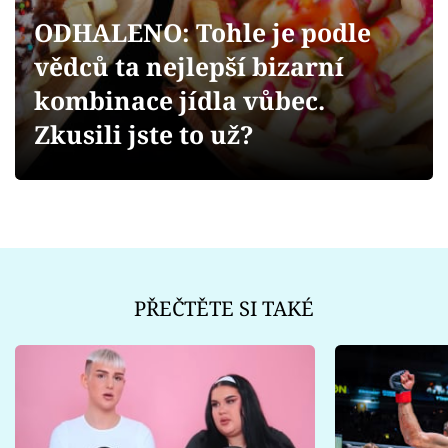
Sex a vztahy
ODHALENO: Tohle je podle
Videa
vědců ta nejlepší bizarní
kombinace jídla vůbec.
Sledujte prima+
Zkusili jste to už?
Přihlášení
Sledujte nás
PŘEČTĚTE SI TAKÉ