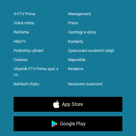
O FTV Prima
Management
Volná místa
Press
Reklama
Castingy a výzvy
HbbTV
Kontakty
Podmínky užívání
Zpracování osobních údajů
Cookies
Nápověda
Vlastník FTV Prima spol. s
Redakce
r.o.
Nahlásit chybu
Nastavení soukromí
App Store
Google Play