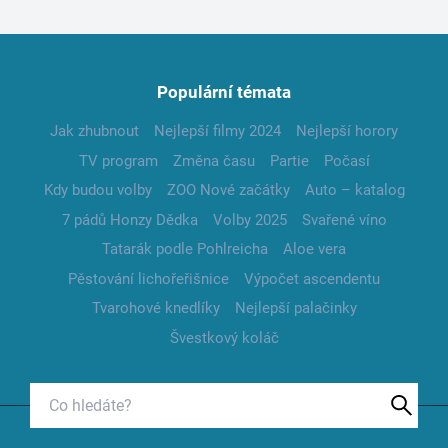
Populární témata
Jak zhubnout
Nejlepší filmy 2024
Nejlepší horory
TV program
Změna času
Partie
Počasí
Kdy budou volby
ZOO Nové začátky
Auto – katalog
7 pádů Honzy Dědka
Volby 2025
Svařené víno
Tatarák podle Pohlreicha
Aloe vera
Pěstování lichořeřišnice
Výpočet ascendentu
Tvarohové knedlíky
Nejlepší palačinky
Švestkový koláč