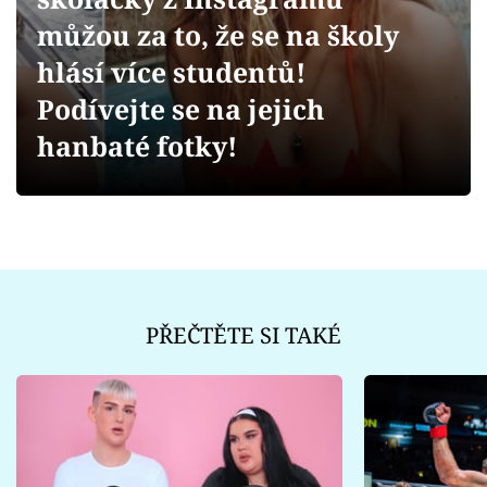
Sex a vztahy
můžou za to, že se na školy
Videa
hlásí více studentů!
Podívejte se na jejich
Sledujte prima+
hanbaté fotky!
Přihlášení
Sledujte nás
PŘEČTĚTE SI TAKÉ