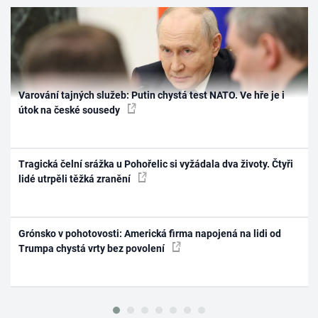
Varování tajných služeb: Putin chystá test NATO. Ve hře je i
útok na české sousedy
Tragická čelní srážka u Pohořelic si vyžádala dva životy. Čtyři
lidé utrpěli těžká zranění
Grónsko v pohotovosti: Americká firma napojená na lidi od
Trumpa chystá vrty bez povolení