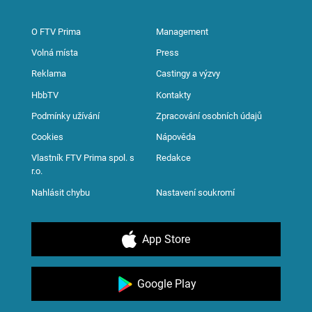
O FTV Prima
Management
Volná místa
Press
Reklama
Castingy a výzvy
HbbTV
Kontakty
Podmínky užívání
Zpracování osobních údajů
Cookies
Nápověda
Vlastník FTV Prima spol. s
Redakce
r.o.
Nahlásit chybu
Nastavení soukromí
App Store
Google Play