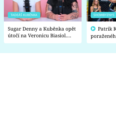
TADEÁŠ KUBĚNKA
SHOWBYZNYS
Sugar Denny a Kuběnka opět
Patrik Kincl se zastal
útočí na Veronicu Biasiol.
poraženéh
Proč je podle nich falešná a
fanoušci n
lže o své nevěře?