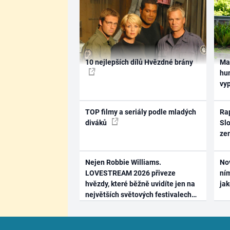
10 nejlepších dílů Hvězdné brány
Ma
hum
vy
TOP filmy a seriály podle mladých
Rap
diváků
Slo
ze
Nejen Robbie Williams.
No
LOVESTREAM 2026 přiveze
ním
hvězdy, které běžně uvidíte jen na
ja
největších světových festivalech