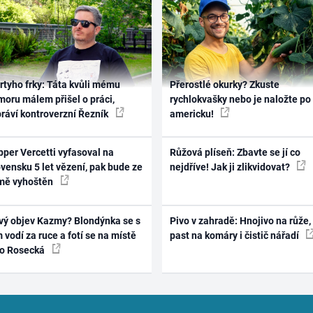
rtyho frky: Táta kvůli mému
Přerostlé okurky? Zkuste
oru málem přišel o práci,
rychlokvašky nebo je naložte po
práví kontroverzní Řezník
americku!
per Vercetti vyfasoval na
Růžová plíseň: Zbavte se jí co
vensku 5 let vězení, pak bude ze
nejdříve! Jak ji zlikvidovat?
mě vyhoštěn
vý objev Kazmy? Blondýnka se s
Pivo v zahradě: Hnojivo na růže,
 vodí za ruce a fotí se na místě
past na komáry i čistič nářadí
ko Rosecká