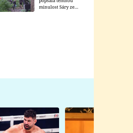
popsala temnou
minulost Sáry ze
seriálu Zákony vlka