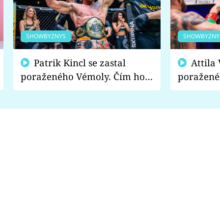
SHOWBYZNYS
SHOWBYZNY
Patrik Kincl se zastal
Attila Végh podpořil
poraženého Vémoly. Čím ho
poražené
fanoušci naštvali?
chce radě
s vítězem