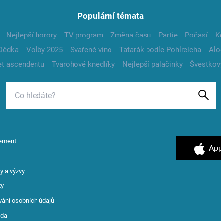
Populární témata
Nejlepší horory
TV program
Změna času
Partie
Počasí
K
Dědka
Volby 2025
Svařené víno
Tatarák podle Pohlreicha
Alo
t ascendentu
Tvarohové knedlíky
Nejlepší palačinky
Švestkov
ement
App
y a výzvy
ty
vání osobních údajů
ěda