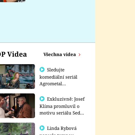
nemá
P Videa
Všechna videa
Sledujte
komediální seriál
Agrometal
exkluzivně na
prima+
Exkluzivně: Josef
Klíma promluvil o
motivu seriálu Sedm
schodů k moci
Linda Rybová