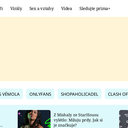
ři
Virály
Sex a vztahy
Videa
Sledujte prima+
Showbyznys
Extrém
VIRÁLY
KURIOZITY
VIDEA
KVÍZY
S VÉMOLA
ONLYFANS
SHOPAHOLICADEL
CLASH OF
Z Mishaly ze StarHousu
vylétlo: Miluju prdy. Jak si
co
je značkuje?