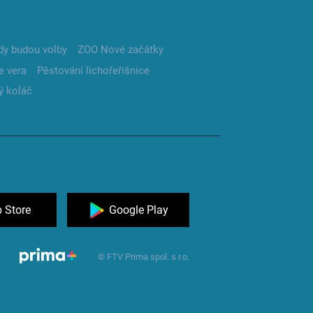
dy budou volby
ZOO Nové začátky
e vera
Pěstování lichořeřišnice
ý koláč
 Store
Google Play
© FTV Prima spol. s r.o.