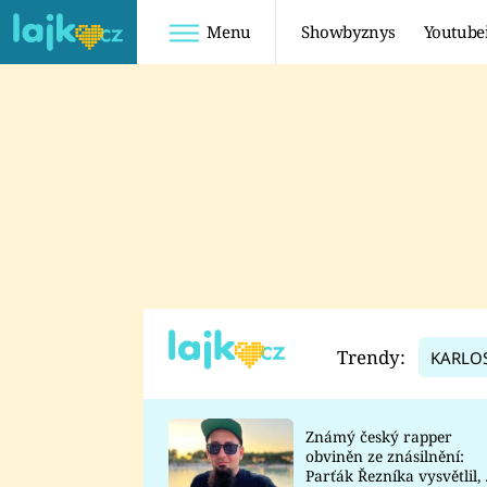
Menu
Showbyznys
Youtube
Youtuberky
Youtubeři
SHOPAHOLICADEL
FATTYPILLOW
ANNA ŠULC
FREESCOOT
SUGAR DENNY
ADAM KAJUMI
LADUŠKA
TADEÁŠ KUBĚNKA
DOMINIKA
DATEL
Trendy:
KARLO
MYSLIVCOVÁ
Známý český rapper
obviněn ze znásilnění:
Parťák Řezníka vysvětlil, 