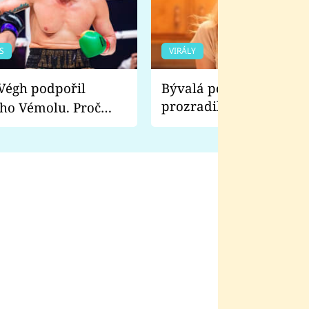
S
VIRÁLY
Bývalá pornoherečka
prozradila, co ji šokova
ho Vémolu. Proč
natáčení Euforie. Vážně
ji zápasit s ním než
bylo drsnější než hanba
 Kinclem?
filmy?