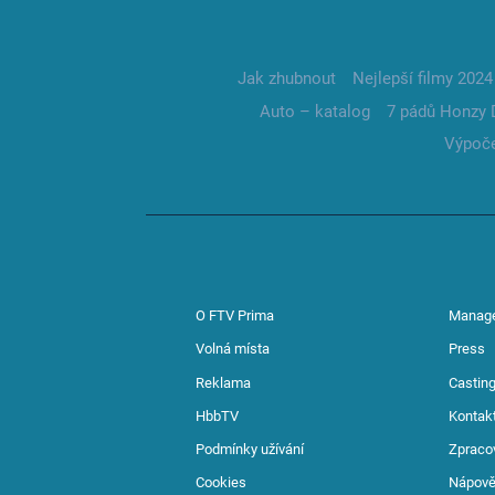
Jak zhubnout
Nejlepší filmy 2024
Auto – katalog
7 pádů Honzy 
Výpoče
O FTV Prima
Manag
Volná místa
Press
Reklama
Casting
HbbTV
Kontak
Podmínky užívání
Zpraco
Cookies
Nápov