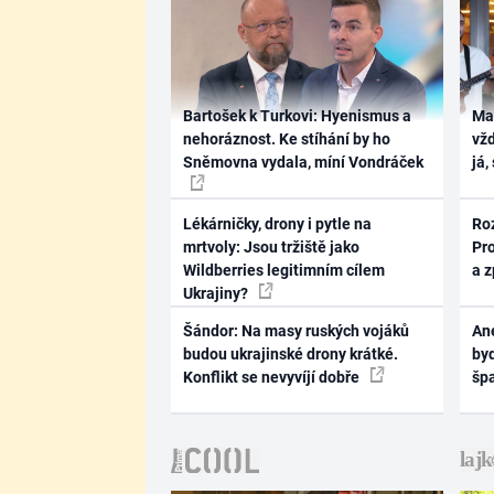
Bartošek k Turkovi: Hyenismus a
Ma
nehoráznost. Ke stíhání by ho
vž
Sněmovna vydala, míní Vondráček
já,
Lékárničky, drony i pytle na
Ro
mrtvoly: Jsou tržiště jako
Pr
Wildberries legitimním cílem
a 
Ukrajiny?
Šándor: Na masy ruských vojáků
Ane
budou ukrajinské drony krátké.
byd
Konflikt se nevyvíjí dobře
šp