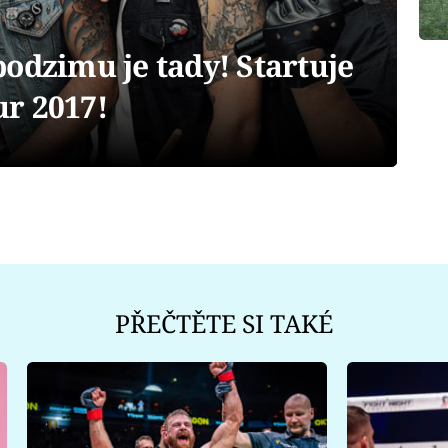
odzimu je tady! Startuje
r 2017!
PŘEČTĚTE SI TAKÉ