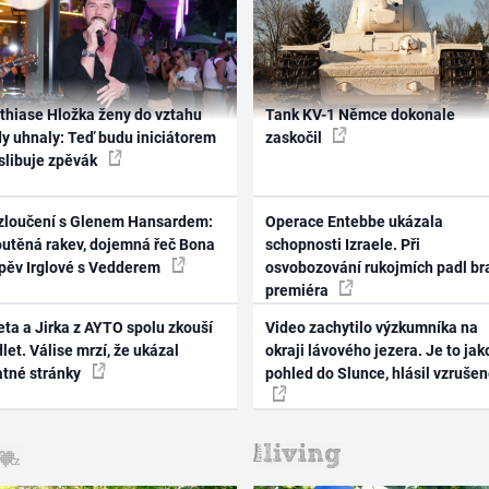
thiase Hložka ženy do vztahu
Tank KV-1 Němce dokonale
dy uhnaly: Teď budu iniciátorem
zaskočil
 slibuje zpěvák
zloučení s Glenem Hansardem:
Operace Entebbe ukázala
outěná rakev, dojemná řeč Bona
schopnosti Izraele. Při
zpěv Irglové s Vedderem
osvobozování rukojmích padl br
premiéra
ta a Jirka z AYTO spolu zkouší
Video zachytilo výzkumníka na
let. Válise mrzí, že ukázal
okraji lávového jezera. Je to jak
atné stránky
pohled do Slunce, hlásil vzruše