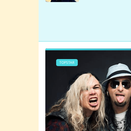
se v Plzni stalo
TOPSTAR