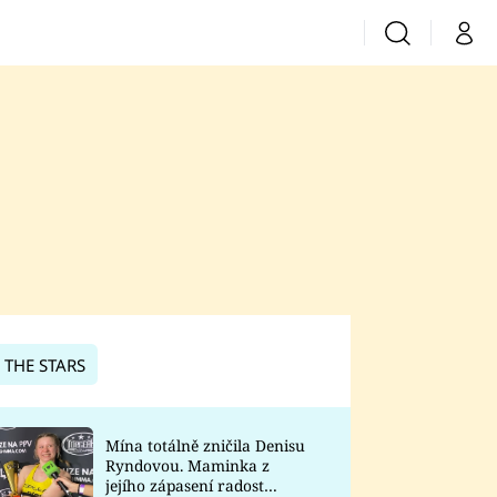
Vyhledávání
Můj 
Prima+
CNN Prima News
Prima Fresh
Prima Living
Prima Zoom
 THE STARS
Prima Lajk
Mína totálně zničila Denisu
Ryndovou. Maminka z
Sledujte nás
jejího zápasení radost