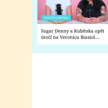
TADEÁŠ KUBĚNKA
Sugar Denny a Kuběnka opět
útočí na Veronicu Biasiol.
Proč je podle nich falešná a
lže o své nevěře?