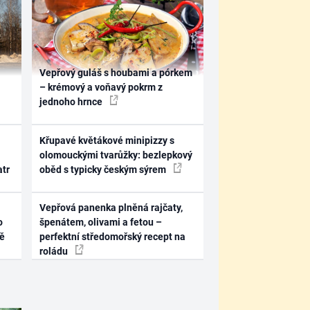
Vepřový guláš s houbami a pórkem
– krémový a voňavý pokrm z
jednoho hrnce
Křupavé květákové minipizzy s
olomouckými tvarůžky: bezlepkový
atr
oběd s typicky českým sýrem
Vepřová panenka plněná rajčaty,
o
špenátem, olivami a fetou –
ně
perfektní středomořský recept na
roládu