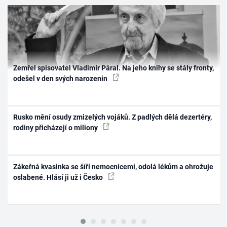
Zemřel spisovatel Vladimír Páral. Na jeho knihy se stály fronty,
odešel v den svých narozenin
Rusko mění osudy zmizelých vojáků. Z padlých dělá dezertéry,
rodiny přicházejí o miliony
Zákeřná kvasinka se šíří nemocnicemi, odolá lékům a ohrožuje
oslabené. Hlásí ji už i Česko