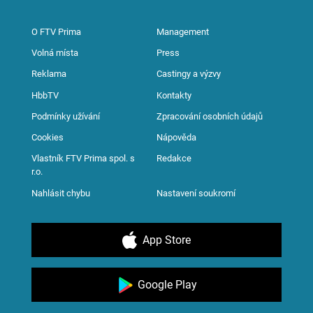
O FTV Prima
Management
Volná místa
Press
Reklama
Castingy a výzvy
HbbTV
Kontakty
Podmínky užívání
Zpracování osobních údajů
Cookies
Nápověda
Vlastník FTV Prima spol. s
Redakce
r.o.
Nahlásit chybu
Nastavení soukromí
App Store
Google Play