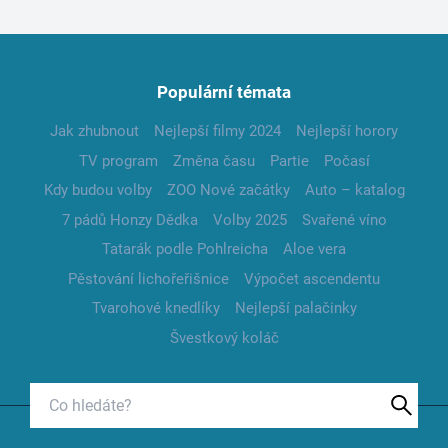
Populární témata
Jak zhubnout
Nejlepší filmy 2024
Nejlepší horory
TV program
Změna času
Partie
Počasí
Kdy budou volby
ZOO Nové začátky
Auto – katalog
7 pádů Honzy Dědka
Volby 2025
Svařené víno
Tatarák podle Pohlreicha
Aloe vera
Pěstování lichořeřišnice
Výpočet ascendentu
Tvarohové knedlíky
Nejlepší palačinky
Švestkový koláč