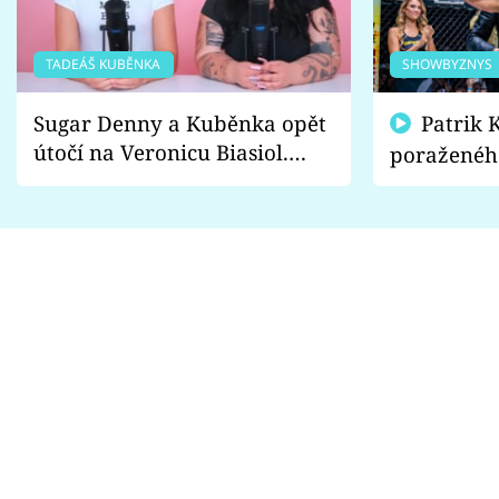
TADEÁŠ KUBĚNKA
SHOWBYZNYS
Sugar Denny a Kuběnka opět
Patrik Kincl se zastal
útočí na Veronicu Biasiol.
poraženéh
Proč je podle nich falešná a
fanoušci n
lže o své nevěře?