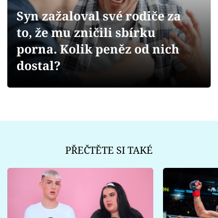
Sex a vztahy
Syn zažaloval své rodiče za
Videa
to, že mu zničili sbírku
porna. Kolik peněz od nich
Sledujte prima+
dostal?
Přihlášení
Sledujte nás
PŘEČTĚTE SI TAKÉ