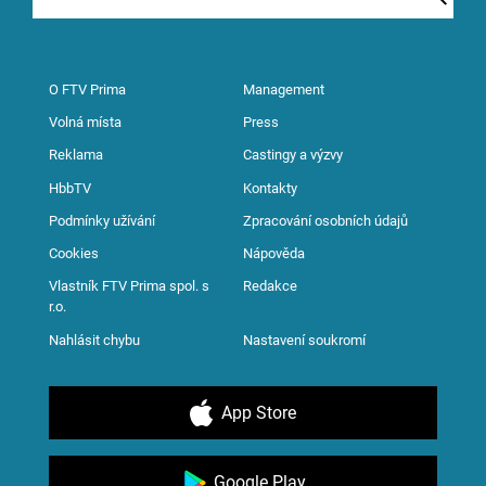
O FTV Prima
Management
Volná místa
Press
Reklama
Castingy a výzvy
HbbTV
Kontakty
Podmínky užívání
Zpracování osobních údajů
Cookies
Nápověda
Vlastník FTV Prima spol. s
Redakce
r.o.
Nahlásit chybu
Nastavení soukromí
App Store
Google Play