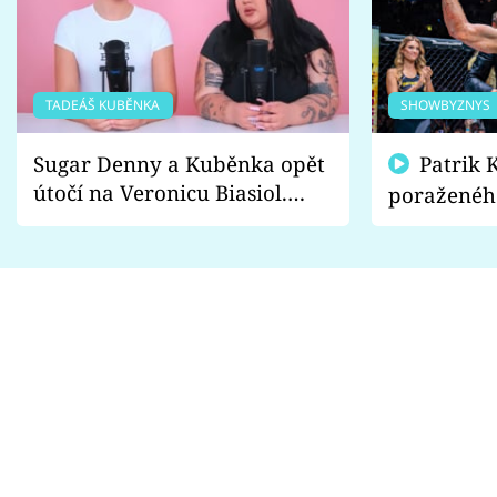
TADEÁŠ KUBĚNKA
SHOWBYZNYS
Sugar Denny a Kuběnka opět
Patrik Kincl se zastal
útočí na Veronicu Biasiol.
poraženéh
Proč je podle nich falešná a
fanoušci n
lže o své nevěře?