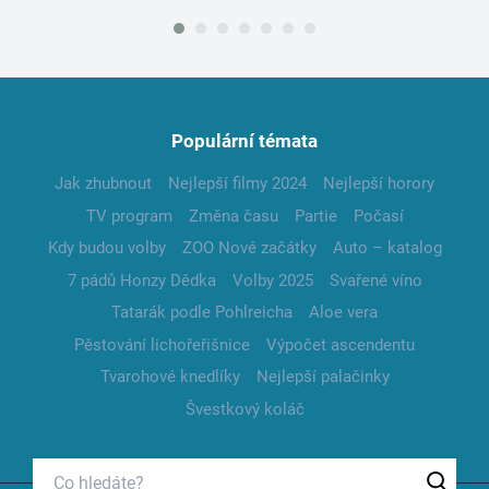
Populární témata
Jak zhubnout
Nejlepší filmy 2024
Nejlepší horory
TV program
Změna času
Partie
Počasí
Kdy budou volby
ZOO Nové začátky
Auto – katalog
7 pádů Honzy Dědka
Volby 2025
Svařené víno
Tatarák podle Pohlreicha
Aloe vera
Pěstování lichořeřišnice
Výpočet ascendentu
Tvarohové knedlíky
Nejlepší palačinky
Švestkový koláč