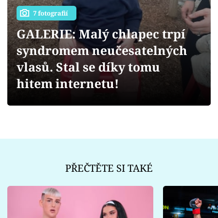
Sex a vztahy
7 fotografií
Videa
GALERIE: Malý chlapec trpí
syndromem neučesatelných
Sledujte prima+
vlasů. Stal se díky tomu
Přihlášení
hitem internetu!
Sledujte nás
PŘEČTĚTE SI TAKÉ