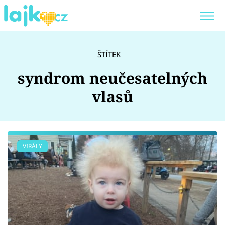
Trendy:
KARLOS VÉMOLA
ONLYFANS
ŠTÍTEK
SHOPAHOLICADEL
CLASH OF THE STARS
syndrom neučesatelných
vlasů
Témata
VIRÁLY
Showbyznys
Youtubeři
Virály