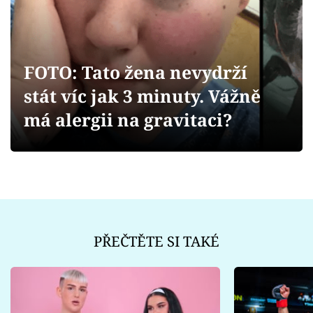
Sex a vztahy
Videa
FOTO: Tato žena nevydrží
Sledujte prima+
stát víc jak 3 minuty. Vážně
Přihlášení
má alergii na gravitaci?
Sledujte nás
PŘEČTĚTE SI TAKÉ