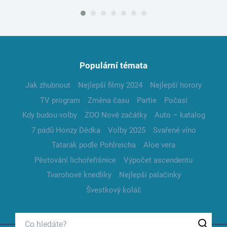
Populární témata
Jak zhubnout
Nejlepší filmy 2024
Nejlepší horory
TV program
Změna času
Partie
Počasí
Kdy budou volby
ZOO Nové začátky
Auto – katalog
7 pádů Honzy Dědka
Volby 2025
Svařené víno
Tatarák podle Pohlreicha
Aloe vera
Pěstování lichořeřišnice
Výpočet ascendentu
Tvarohové knedlíky
Nejlepší palačinky
Švestkový koláč