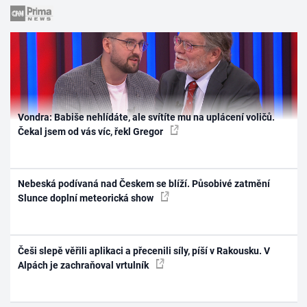
Vondra: Babiše nehlídáte, ale svítíte mu na uplácení voličů.
Čekal jsem od vás víc, řekl Gregor
Nebeská podívaná nad Českem se blíží. Působivé zatmění
Slunce doplní meteorická show
Češi slepě věřili aplikaci a přecenili síly, píší v Rakousku. V
Alpách je zachraňoval vrtulník