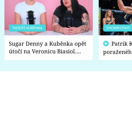
TADEÁŠ KUBĚNKA
SHOWBYZNYS
Sugar Denny a Kuběnka opět
Patrik Kincl se zastal
útočí na Veronicu Biasiol.
poraženéh
Proč je podle nich falešná a
fanoušci n
lže o své nevěře?