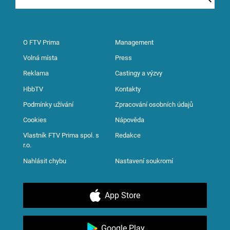
O FTV Prima
Management
Volná místa
Press
Reklama
Castingy a výzvy
HbbTV
Kontakty
Podmínky užívání
Zpracování osobních údajů
Cookies
Nápověda
Vlastník FTV Prima spol. s
Redakce
r.o.
Nahlásit chybu
Nastavení soukromí
App Store
Google Play