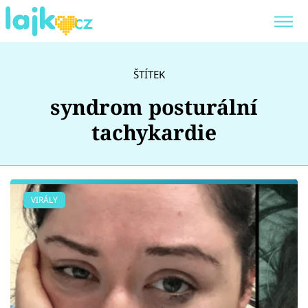
Trendy:
KARLOS VÉMOLA
ONLYFANS
ŠTÍTEK
SHOPAHOLICADEL
CLASH OF THE STARS
syndrom posturální
tachykardie
Témata
VIRÁLY
Showbyznys
Youtubeři
Virály