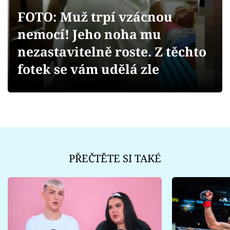
Sex a vztahy
FOTO: Muž trpí vzácnou
Videa
nemocí! Jeho noha mu
nezastavitelně roste. Z těchto
Sledujte prima+
fotek se vám udělá zle
Přihlášení
Sledujte nás
PŘEČTĚTE SI TAKÉ