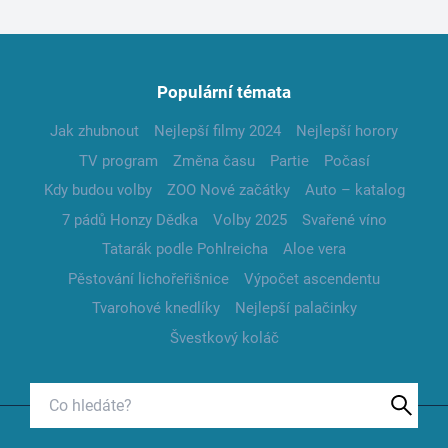
Populární témata
Jak zhubnout
Nejlepší filmy 2024
Nejlepší horory
TV program
Změna času
Partie
Počasí
Kdy budou volby
ZOO Nové začátky
Auto – katalog
7 pádů Honzy Dědka
Volby 2025
Svařené víno
Tatarák podle Pohlreicha
Aloe vera
Pěstování lichořeřišnice
Výpočet ascendentu
Tvarohové knedlíky
Nejlepší palačinky
Švestkový koláč