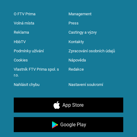
O FTV Prima
Management
Volná místa
Press
Reklama
Castingy a výzvy
HbbTV
Kontakty
Podmínky užívání
Zpracování osobních údajů
Cookies
Nápověda
Vlastník FTV Prima spol. s
Redakce
r.o.
Nahlásit chybu
Nastavení soukromí
App Store
Google Play