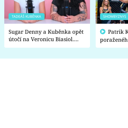
TADEÁŠ KUBĚNKA
SHOWBYZNYS
Sugar Denny a Kuběnka opět
Patrik Kincl se zastal
útočí na Veronicu Biasiol.
poraženéh
Proč je podle nich falešná a
fanoušci n
lže o své nevěře?