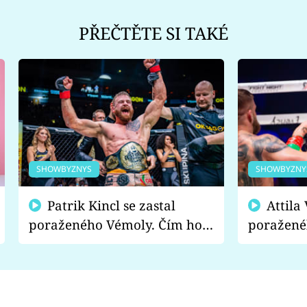
PŘEČTĚTE SI TAKÉ
SHOWBYZNYS
SHOWBYZNY
Patrik Kincl se zastal
Attila Végh podpořil
poraženého Vémoly. Čím ho
poražené
fanoušci naštvali?
chce radě
s vítězem