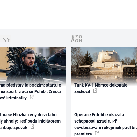
ma představila podzim: startuje
Tank KV-1 Němce dokonale
ma sport, vrací se Polabí, Zrádci
zaskočil
ové kriminálky
thiase Hložka ženy do vztahu
Operace Entebbe ukázala
dy uhnaly: Teď budu iniciátorem
schopnosti Izraele. Při
 slibuje zpěvák
osvobozování rukojmích padl br
premiéra