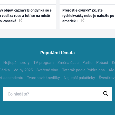
vý objev Kazmy? Blondýnka se s
Přerostlé okurky? Zkuste
 vodí za ruce a fotí se na místě
rychlokvašky nebo je naložte po
ko Rosecká
americku!
Populární témata
Nejlepší horory
TV program
Změna času
Partie
Počasí
K
Dědka
Volby 2025
Svařené víno
Tatarák podle Pohlreicha
Alo
t ascendentu
Tvarohové knedlíky
Nejlepší palačinky
Švestkov