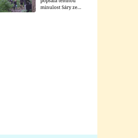
popsala temnou
minulost Sáry ze
seriálu Zákony vlka