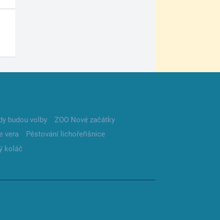
dy budou volby
ZOO Nové začátky
e vera
Pěstování lichořeřišnice
ý koláč