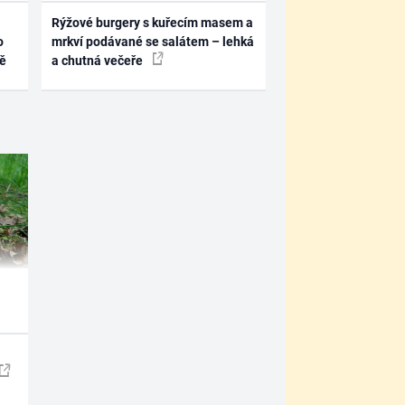
Rýžové burgery s kuřecím masem a
o
mrkví podávané se salátem – lehká
ně
a chutná večeře