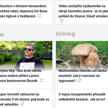
zloučení s Glenem Hansardem:
Video zachytilo výzkumníka na
outěná rakev, dojemná řeč Bona
okraji lávového jezera. Je to jak
zpěv Irglové s Vedderem
pohled do Slunce, hlásil vzruše
rtyho frky: Táta kvůli mému
Muchomůrku růžovku ani sucho
oru málem přišel o práci,
nezdolá! Jak ji rozeznat od
práví kontroverzní Řezník
tygrované?
per Vercetti vyfasoval na
V srpnu nezapomeňte přesadit
vensku 5 let vězení, pak bude ze
velkokvěté kosatce. Jak na to?
mě vyhoštěn