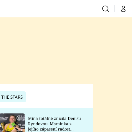
Vyhledávání
Můj 
Prima+
CNN Prima News
Prima Fresh
Prima Living
Prima Zoom
 THE STARS
Prima Lajk
Mína totálně zničila Denisu
Ryndovou. Maminka z
Sledujte nás
jejího zápasení radost