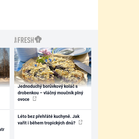
Jednoduchý borůvkový koláč s
drobenkou – vláčný moučník plný
ovoce
Léto bez přehřáté kuchyně. Jak
vařit i během tropických dnů?
atr