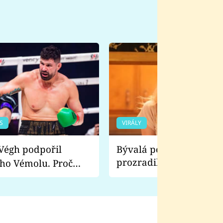
S
VIRÁLY
Bývalá pornoherečka
prozradila, co ji šokova
ho Vémolu. Proč
natáčení Euforie. Vážně
ji zápasit s ním než
bylo drsnější než hanba
 Kinclem?
filmy?