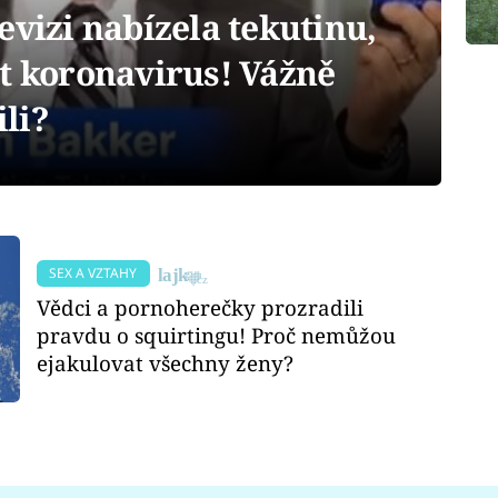
evizi nabízela tekutinu,
ít koronavirus! Vážně
ili?
SEX A VZTAHY
Vědci a pornoherečky prozradili
pravdu o squirtingu! Proč nemůžou
ejakulovat všechny ženy?