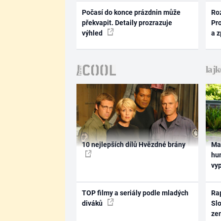
Počasí do konce prázdnin může
Ro
překvapit. Detaily prozrazuje
Pr
výhled
a 
10 nejlepších dílů Hvězdné brány
Ma
hum
vy
TOP filmy a seriály podle mladých
Rap
diváků
Slo
ze