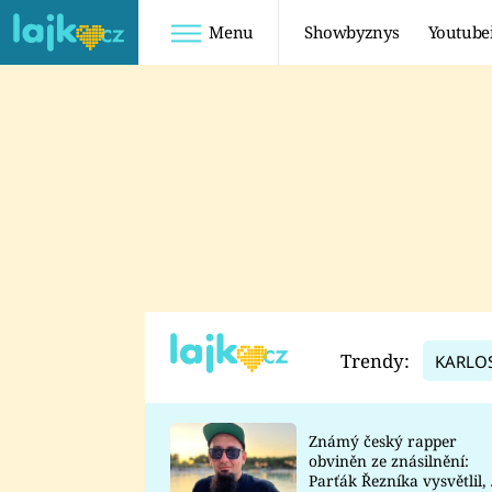
Menu
Showbyznys
Youtube
Youtuberky
Youtubeři
SHOPAHOLICADEL
FATTYPILLOW
ANNA ŠULC
FREESCOOT
SUGAR DENNY
ADAM KAJUMI
LADUŠKA
TADEÁŠ KUBĚNKA
DOMINIKA
DATEL
Trendy:
KARLO
MYSLIVCOVÁ
Známý český rapper
obviněn ze znásilnění:
Parťák Řezníka vysvětlil, 