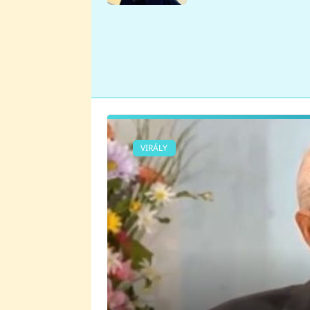
se v Plzni stalo
VIRÁLY