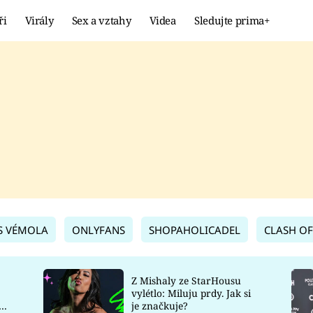
ři
Virály
Sex a vztahy
Videa
Sledujte prima+
Showbyznys
Extrém
VIRÁLY
KURIOZITY
VIDEA
KVÍZY
S VÉMOLA
ONLYFANS
SHOPAHOLICADEL
CLASH OF
Z Mishaly ze StarHousu
vylétlo: Miluju prdy. Jak si
co
je značkuje?