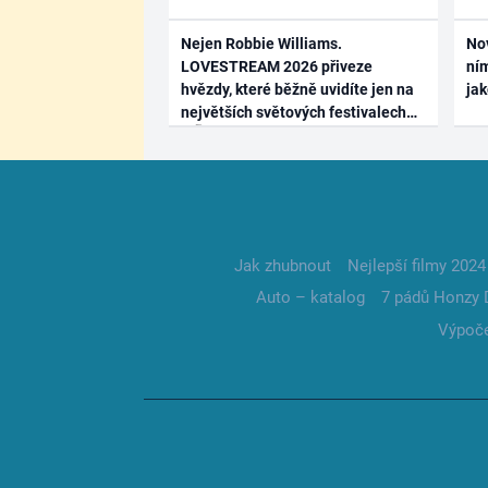
Nejen Robbie Williams.
No
LOVESTREAM 2026 přiveze
ním
hvězdy, které běžně uvidíte jen na
ja
největších světových festivalech
Jak zhubnout
Nejlepší filmy 2024
Auto – katalog
7 pádů Honzy 
Výpoče