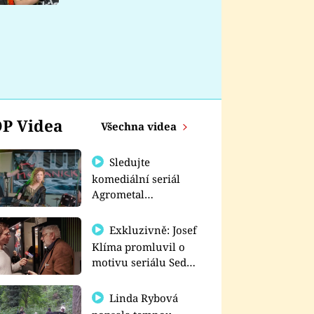
nemá
P Videa
Všechna videa
Sledujte
komediální seriál
Agrometal
exkluzivně na
prima+
Exkluzivně: Josef
Klíma promluvil o
motivu seriálu Sedm
schodů k moci
Linda Rybová