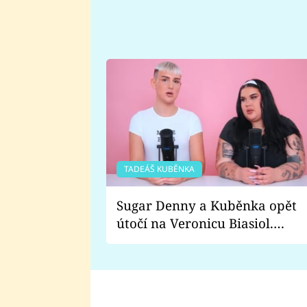
TADEÁŠ KUBĚNKA
Sugar Denny a Kuběnka opět
útočí na Veronicu Biasiol.
Proč je podle nich falešná a
lže o své nevěře?