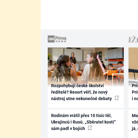
Rozpohybují české školství
Pri
ředitelé? Resort věří, že nový
Pri
nástroj utne nekonečné debaty
i n
Rodinám vrátil přes 10 tisíc těl,
Ma
Ukrajinců i Rusů. „Sběratel kostí“
vž
sám padl v bojích
já,