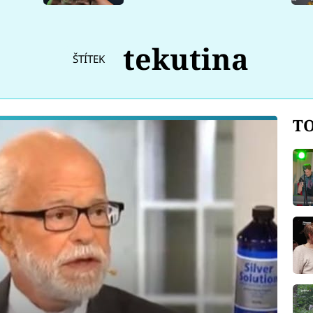
tekutina
ŠTÍTEK
TO