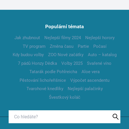
Populární témata
Jak zhubnout
Nejlepší filmy 2024
Nejlepší horory
TV program
Změna času
Partie
Počasí
Kdy budou volby
ZOO Nové začátky
Auto – katalog
7 pádů Honzy Dědka
Volby 2025
Svařené víno
Tatarák podle Pohlreicha
Aloe vera
Pěstování lichořeřišnice
Výpočet ascendentu
Tvarohové knedlíky
Nejlepší palačinky
Švestkový koláč