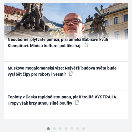
Neodborné, plýtváte penězi, píší umělci Babišovi kvůli
Klempířovi. Ministr kulturní politiku hájí
Muskova megalomanská vize: Největší budova světa bude
vyrábět čipy pro roboty i vesmír
Teploty v Česku rapidně stoupnou, platí trojitá VÝSTRAHA.
Tropy však brzy utnou silné bouřky