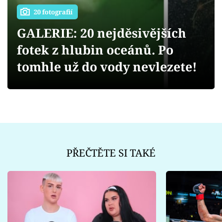
Sex a vztahy
20 fotografií
Videa
GALERIE: 20 nejděsivějších
fotek z hlubin oceánů. Po
Sledujte prima+
tomhle už do vody nevlezete!
Přihlášení
Sledujte nás
PŘEČTĚTE SI TAKÉ