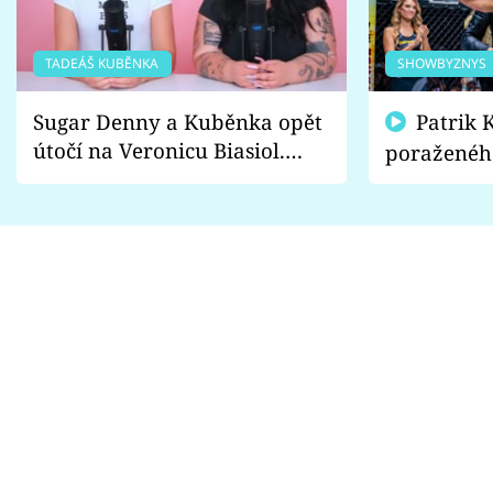
TADEÁŠ KUBĚNKA
SHOWBYZNYS
Sugar Denny a Kuběnka opět
Patrik Kincl se zastal
útočí na Veronicu Biasiol.
poraženéh
Proč je podle nich falešná a
fanoušci n
lže o své nevěře?