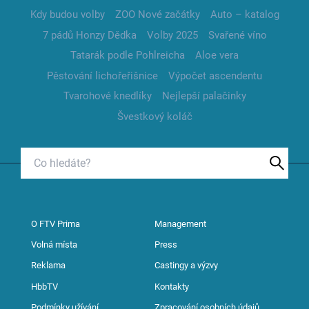
Kdy budou volby
ZOO Nové začátky
Auto – katalog
7 pádů Honzy Dědka
Volby 2025
Svařené víno
Tatarák podle Pohlreicha
Aloe vera
Pěstování lichořeřišnice
Výpočet ascendentu
Tvarohové knedlíky
Nejlepší palačinky
Švestkový koláč
O FTV Prima
Management
Volná místa
Press
Reklama
Castingy a výzvy
HbbTV
Kontakty
Podmínky užívání
Zpracování osobních údajů