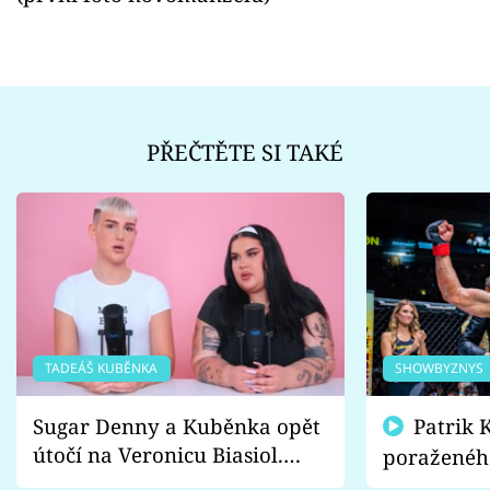
PŘEČTĚTE SI TAKÉ
TADEÁŠ KUBĚNKA
SHOWBYZNYS
Sugar Denny a Kuběnka opět
Patrik Kincl se zastal
útočí na Veronicu Biasiol.
poraženéh
Proč je podle nich falešná a
fanoušci n