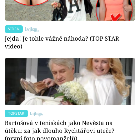
VIDEA
Jejda! Je tohle vážně náhoda? (TOP STAR
video)
TOPSTAR
Bartošová v teniskách jako Nevěsta na
útěku: za jak dlouho Rychtářovi uteče?
(první foto novomanželů)