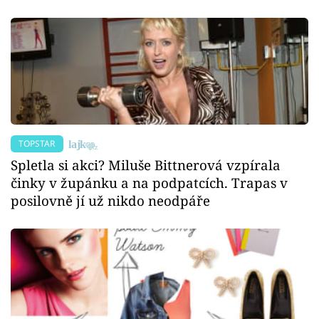
TOPSTAR
Spletla si akci? Miluše Bittnerová vzpírala
činky v župánku a na podpatcích. Trapas v
posilovně jí už nikdo neodpáře