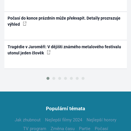
Počasí do konce prázdnin může překvapit. Detaily prozrazuje
výhled
Tragédie v Jaroměři: V dějišti známého metalového festivalu
utonul jeden člověk
Populární témata
Jak zhubnout
Nejlepší filmy 2024
Nejlepší horory
TV program
Změna času
Partie
Počasí