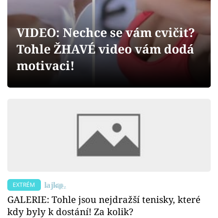
Sex a vztahy
Videa
VIDEO: Nechce se vám cvičit?
Tohle ŽHAVÉ video vám dodá
Sledujte prima+
motivaci!
Přihlášení
Sledujte nás
EXTRÉM
GALERIE: Tohle jsou nejdražší tenisky, které
kdy byly k dostání! Za kolik?