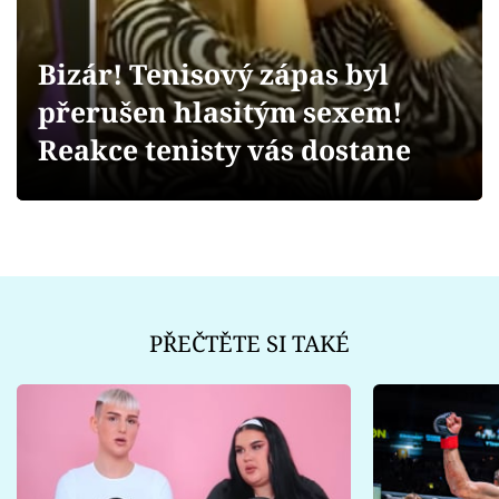
Sex a vztahy
Videa
Bizár! Tenisový zápas byl
přerušen hlasitým sexem!
Sledujte prima+
Reakce tenisty vás dostane
Přihlášení
Sledujte nás
PŘEČTĚTE SI TAKÉ