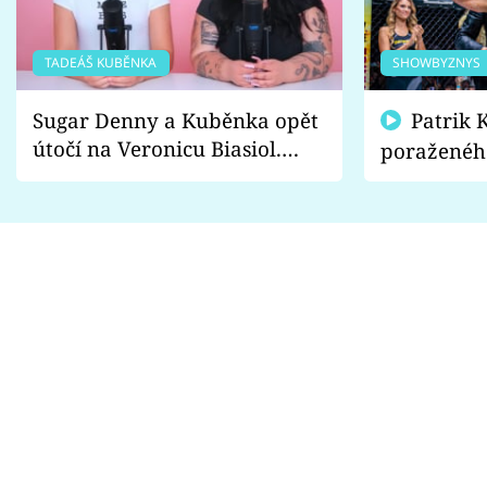
TADEÁŠ KUBĚNKA
SHOWBYZNYS
Sugar Denny a Kuběnka opět
Patrik Kincl se zastal
útočí na Veronicu Biasiol.
poraženéh
Proč je podle nich falešná a
fanoušci n
lže o své nevěře?