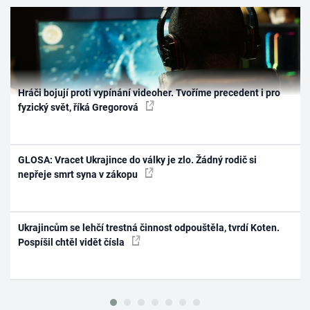
Hráči bojují proti vypínání videoher. Tvoříme precedent i pro
fyzický svět, říká Gregorová
GLOSA: Vracet Ukrajince do války je zlo. Žádný rodič si
nepřeje smrt syna v zákopu
Ukrajincům se lehčí trestná činnost odpouštěla, tvrdí Koten.
Pospíšil chtěl vidět čísla