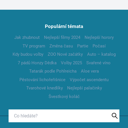
Populární témata
Jak zhubnout
Nejlepší filmy 2024
Nejlepší horory
TV program
Změna času
Partie
Počasí
Kdy budou volby
ZOO Nové začátky
Auto – katalog
7 pádů Honzy Dědka
Volby 2025
Svařené víno
Tatarák podle Pohlreicha
Aloe vera
Pěstování lichořeřišnice
Výpočet ascendentu
Tvarohové knedlíky
Nejlepší palačinky
Švestkový koláč