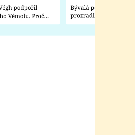
Bývalá pornoherečka
prozradila, co ji šokova
ho Vémolu. Proč
natáčení Euforie. Vážně
ji zápasit s ním než
bylo drsnější než hanba
 Kinclem?
filmy?