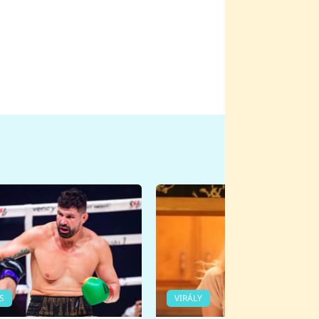
S
VIRÁLY