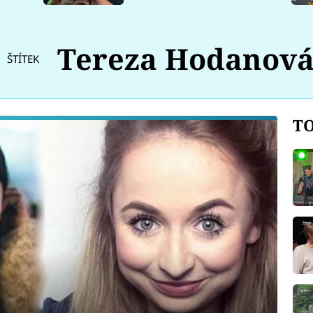
Tereza Hodanov
ŠTÍTEK
TO