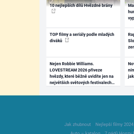
10 nejlepších dílů Hvězdné brány
Ma
hum
vy
TOP filmy a seriály podle mladých
Rap
diváků
Slo
ze
Nejen Robbie Williams.
No
LOVESTREAM 2026 přiveze
ním
hvězdy, které běžně uvidíte jen na
ja
největších světových festivalech
Jak zhubnout
Nejlepší filmy 2024
Auto – katalog
7 pádů Honzy 