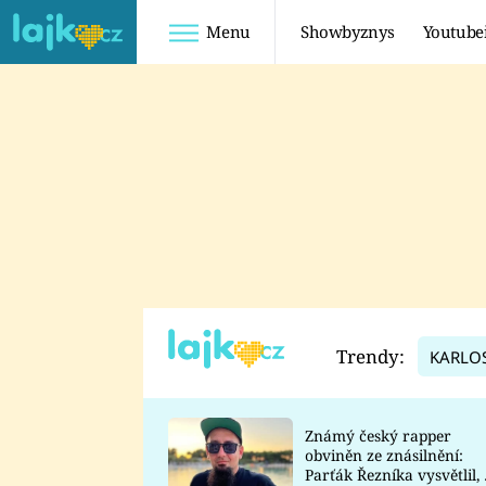
Menu
Showbyznys
Youtube
Youtuberky
Youtubeři
SHOPAHOLICADEL
FATTYPILLOW
ANNA ŠULC
FREESCOOT
SUGAR DENNY
ADAM KAJUMI
LADUŠKA
TADEÁŠ KUBĚNKA
DOMINIKA
DATEL
Trendy:
KARLO
MYSLIVCOVÁ
Známý český rapper
obviněn ze znásilnění:
Parťák Řezníka vysvětlil, 