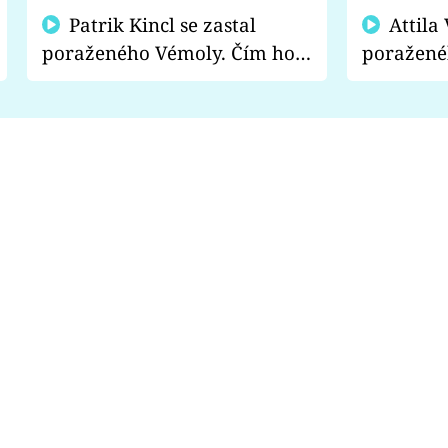
Patrik Kincl se zastal
Attila Végh podpořil
poraženého Vémoly. Čím ho
poražené
fanoušci naštvali?
chce radě
s vítězem