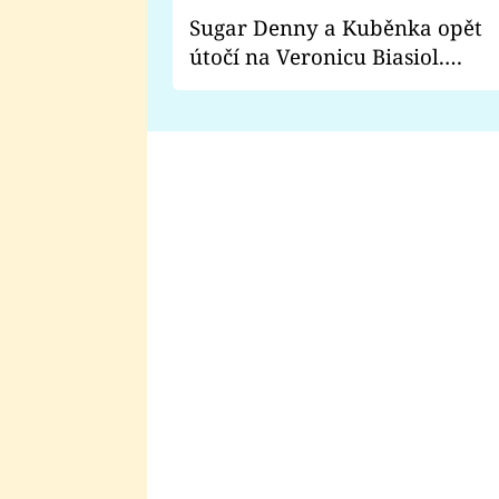
Sugar Denny a Kuběnka opět
útočí na Veronicu Biasiol.
Proč je podle nich falešná a
lže o své nevěře?