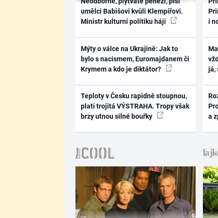
Neodborné, plýtváte penězi, píší
Pri
umělci Babišovi kvůli Klempířovi.
Pri
Ministr kulturní politiku hájí
i n
Mýty o válce na Ukrajině: Jak to
Ma
bylo s nacismem, Euromajdanem či
vž
Krymem a kdo je diktátor?
já,
Teploty v Česku rapidně stoupnou,
Ro
platí trojitá VÝSTRAHA. Tropy však
Pr
brzy utnou silné bouřky
a 