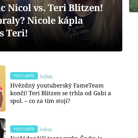
 Nicol vs. Teri Blitzen!
praly? Nicole kápla
s Teri!
YOUTUBEŘI
Hvězdný youtuberský FameTeam
končí! Teri Blitzen se trhla od Gabi a
spol. – co za tím stojí?
YOUTUBEŘI