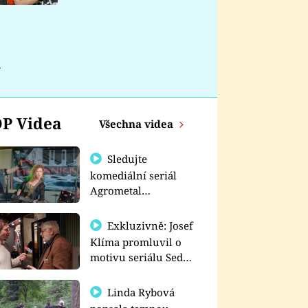
nemá
á
P Videa
Všechna videa
Sledujte
komediální seriál
Agrometal
exkluzivně na
prima+
Exkluzivně: Josef
Klíma promluvil o
motivu seriálu Sedm
schodů k moci
Linda Rybová