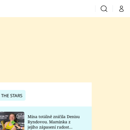
Vyhledávání
Můj 
Prima+
CNN Prima News
Prima Fresh
Prima Living
Prima Zoom
 THE STARS
Prima Lajk
Mína totálně zničila Denisu
Ryndovou. Maminka z
Sledujte nás
jejího zápasení radost