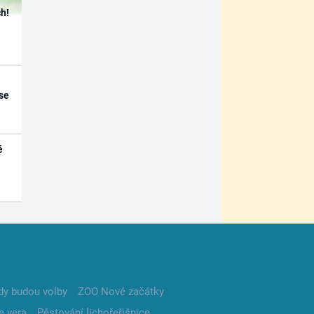
h!
se
é
dy budou volby
ZOO Nové začátky
e vera
Pěstování lichořeřišnice