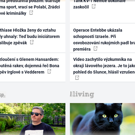
ma představila podzim: startuje
Tank KV-1 Němce dokonale
ma sport, vrací se Polabí, Zrádci
zaskočil
ové kriminálky
thiase Hložka ženy do vztahu
Operace Entebbe ukázala
dy uhnaly: Teď budu iniciátorem
schopnosti Izraele. Při
 slibuje zpěvák
osvobozování rukojmích padl br
premiéra
zloučení s Glenem Hansardem:
Video zachytilo výzkumníka na
outěná rakev, dojemná řeč Bona
okraji lávového jezera. Je to jak
zpěv Irglové s Vedderem
pohled do Slunce, hlásil vzruše