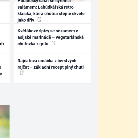
Holandský salát se sýrem a
salámem: Lahůdkářská retro
klasika, která chutná stejně skvěle
jako dřív
Květákové špízy se sezamem v
asijské marinádě – vegetariánská
atr
chuťovka z grilu
Rajčatová omáčka z čerstvých
o
rajčat – základní recept plný chuti
ně