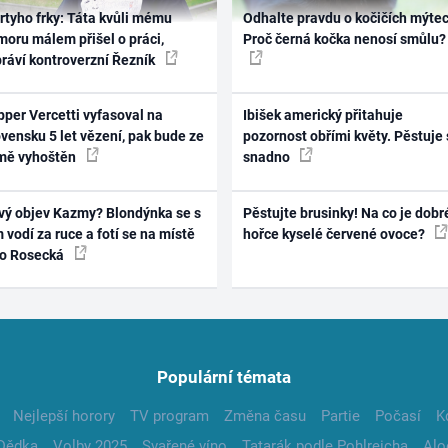
rtyho frky: Táta kvůli mému
Odhalte pravdu o kočičích mýtec
oru málem přišel o práci,
Proč černá kočka nenosí smůlu?
práví kontroverzní Řezník
per Vercetti vyfasoval na
Ibišek americký přitahuje
vensku 5 let vězení, pak bude ze
pozornost obřími květy. Pěstuje 
mě vyhoštěn
snadno
vý objev Kazmy? Blondýnka se s
Pěstujte brusinky! Na co je dobr
 vodí za ruce a fotí se na místě
hořce kyselé červené ovoce?
ko Rosecká
Populární témata
Nejlepší horory
TV program
Změna času
Partie
Počasí
K
Dědka
Volby 2025
Svařené víno
Tatarák podle Pohlreicha
Alo