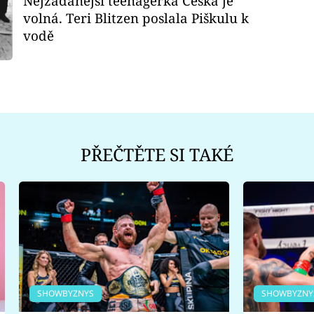
Nejžádanější teenagerka Česka je
volná. Teri Blitzen poslala Piškulu k
vodě
PŘEČTĚTE SI TAKÉ
SHOWBYZNYS
SHOWBYZNY