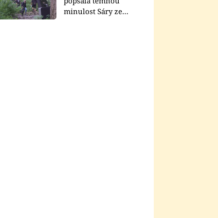
popsala temnou
minulost Sáry ze
seriálu Zákony vlka