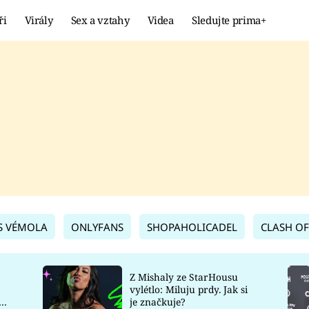
ři
Virály
Sex a vztahy
Videa
Sledujte prima+
Showbyznys
Extrém
VIRÁLY
KURIOZITY
VIDEA
KVÍZY
S VÉMOLA
ONLYFANS
SHOPAHOLICADEL
CLASH OF
Z Mishaly ze StarHousu
vylétlo: Miluju prdy. Jak si
co
je značkuje?