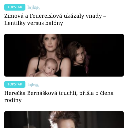
TOPSTAR
Zimová a Feuereislová ukázaly vnady –
Lentilky versus balóny
TOPSTAR
Herečka Bernášková truchlí, přišla o člena
rodiny