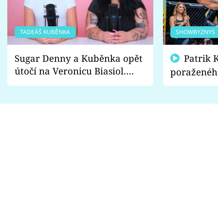
TADEÁŠ KUBĚNKA
SHOWBYZNYS
Sugar Denny a Kuběnka opět
Patrik Kincl se zastal
útočí na Veronicu Biasiol.
poraženéh
Proč je podle nich falešná a
fanoušci n
lže o své nevěře?