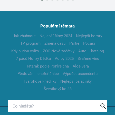
Populární témata
Jak zhubnout
Nejlepší filmy 2024
Nejlepší horory
TV program
Změna času
Partie
Počasí
Kdy budou volby
ZOO Nové začátky
Auto – katalog
7 pádů Honzy Dědka
Volby 2025
Svařené víno
Tatarák podle Pohlreicha
Aloe vera
Pěstování lichořeřišnice
Výpočet ascendentu
Tvarohové knedlíky
Nejlepší palačinky
Švestkový koláč