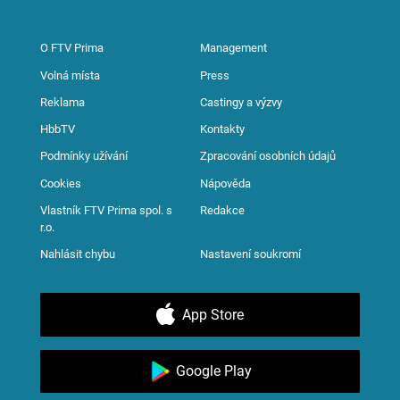
O FTV Prima
Management
Volná místa
Press
Reklama
Castingy a výzvy
HbbTV
Kontakty
Podmínky užívání
Zpracování osobních údajů
Cookies
Nápověda
Vlastník FTV Prima spol. s
Redakce
r.o.
Nahlásit chybu
Nastavení soukromí
App Store
Google Play