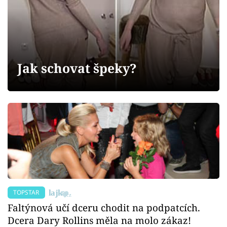
Sex a vztahy
Videa
Sledujte prima+
Jak schovat špeky?
Přihlášení
Sledujte nás
TOPSTAR
Faltýnová učí dceru chodit na podpatcích.
Dcera Dary Rollins měla na molo zákaz!