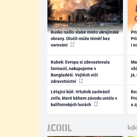
Rusko našlo slabé místo ukrajinské
Pri
obrany. Útočit může téměř bez
Pri
varování
i n
Kubek: Evropa si zdevastovala
Ma
farmacii, nakupujeme v
vž
Bangladéši. Vojtěch ničí
já,
zdravotnictví
Létající kůň: Vrtulník zachránil
Ro
zvíře, které během závodu uvízlo v
Pr
kalifornských horách
a 