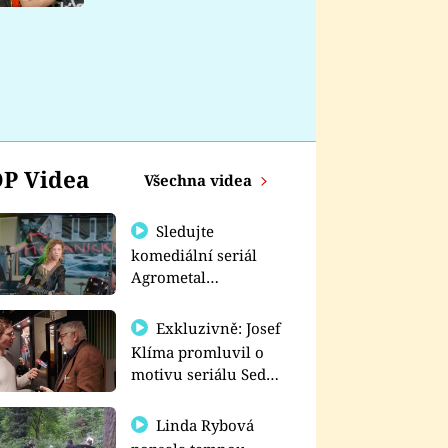
nemá
P Videa
Všechna videa
Sledujte
komediální seriál
Agrometal
exkluzivně na
prima+
Exkluzivně: Josef
Klíma promluvil o
motivu seriálu Sedm
schodů k moci
Linda Rybová