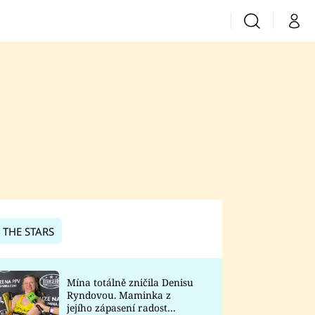
Vyhledávání
Můj 
Prima+
CNN Prima News
Prima Fresh
Prima Living
Prima Zoom
 THE STARS
Prima Lajk
Mína totálně zničila Denisu
Ryndovou. Maminka z
Sledujte nás
jejího zápasení radost