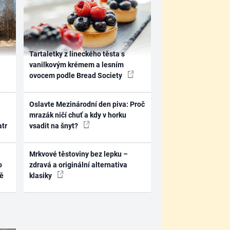
Tartaletky z lineckého těsta s
vanilkovým krémem a lesním
ovocem podle Bread Society
Oslavte Mezinárodní den piva: Proč
mrazák ničí chuť a kdy v horku
atr
vsadit na šnyt?
Mrkvové těstoviny bez lepku –
o
zdravá a originální alternativa
ně
klasiky