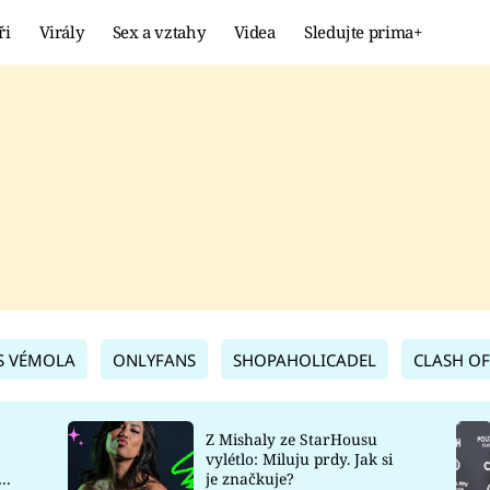
ři
Virály
Sex a vztahy
Videa
Sledujte prima+
Showbyznys
Extrém
VIRÁLY
KURIOZITY
VIDEA
KVÍZY
S VÉMOLA
ONLYFANS
SHOPAHOLICADEL
CLASH OF
Z Mishaly ze StarHousu
vylétlo: Miluju prdy. Jak si
co
je značkuje?