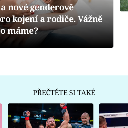
la nové genderově
ro kojení a rodiče. Vážně
, co máme?
PŘEČTĚTE SI TAKÉ