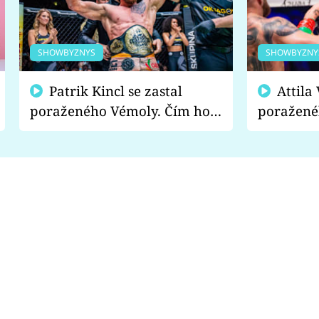
SHOWBYZNYS
SHOWBYZNY
Patrik Kincl se zastal
Attila Végh podpořil
poraženého Vémoly. Čím ho
poražené
fanoušci naštvali?
chce radě
s vítězem