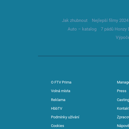
Jak zhubnout
Nejlepší filmy 2024
Auto – katalog
7 pádů Honzy 
Výpoče
O FTV Prima
Manag
Volná místa
Press
Reklama
Casting
HbbTV
Kontak
Podmínky užívání
Zpraco
Cookies
Nápov