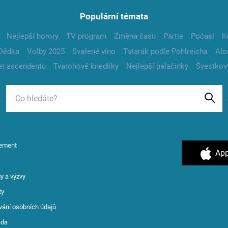
Populární témata
Nejlepší horory
TV program
Změna času
Partie
Počasí
K
Dědka
Volby 2025
Svařené víno
Tatarák podle Pohlreicha
Alo
t ascendentu
Tvarohové knedlíky
Nejlepší palačinky
Švestkov
ement
App
y a výzvy
ty
vání osobních údajů
ěda