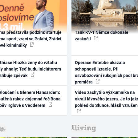
ma představila podzim: startuje
Tank KV-1 Němce dokonale
ma sport, vrací se Polabí, Zrádci
zaskočil
ové kriminálky
thiase Hložka ženy do vztahu
Operace Entebbe ukázala
dy uhnaly: Teď budu iniciátorem
schopnosti Izraele. Při
 slibuje zpěvák
osvobozování rukojmích padl br
premiéra
zloučení s Glenem Hansardem:
Video zachytilo výzkumníka na
outěná rakev, dojemná řeč Bona
okraji lávového jezera. Je to jak
zpěv Irglové s Vedderem
pohled do Slunce, hlásil vzruše