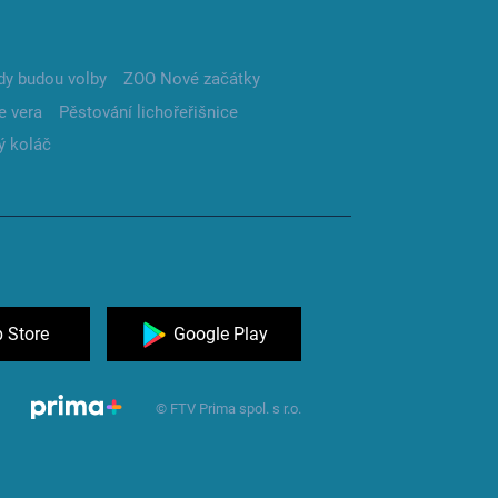
dy budou volby
ZOO Nové začátky
e vera
Pěstování lichořeřišnice
ý koláč
 Store
Google Play
© FTV Prima spol. s r.o.