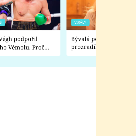
S
VIRÁLY
Bývalá pornoherečka
prozradila, co ji šokova
ho Vémolu. Proč
natáčení Euforie. Vážně
ji zápasit s ním než
bylo drsnější než hanba
 Kinclem?
filmy?