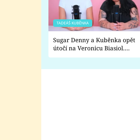
TADEÁŠ KUBĚNKA
Sugar Denny a Kuběnka opět
útočí na Veronicu Biasiol.
Proč je podle nich falešná a
lže o své nevěře?