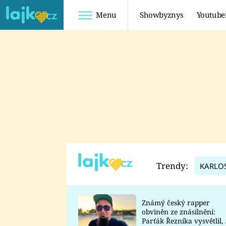
Menu
Showbyznys
Youtube
Youtuberky
Youtubeři
SHOPAHOLICADEL
FATTYPILLOW
ANNA ŠULC
FREESCOOT
SUGAR DENNY
ADAM KAJUMI
LADUŠKA
TADEÁŠ KUBĚNKA
DOMINIKA
DATEL
Trendy:
KARLO
MYSLIVCOVÁ
Známý český rapper
obviněn ze znásilnění:
Parťák Řezníka vysvětlil, 