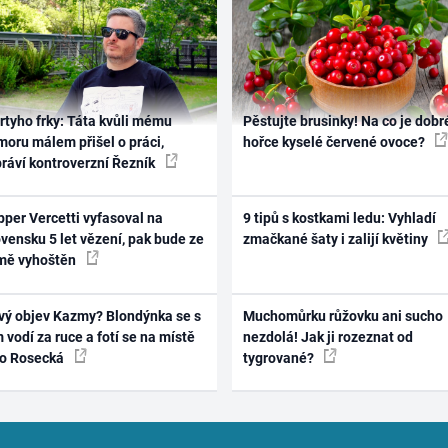
rtyho frky: Táta kvůli mému
Pěstujte brusinky! Na co je dobr
oru málem přišel o práci,
hořce kyselé červené ovoce?
práví kontroverzní Řezník
per Vercetti vyfasoval na
9 tipů s kostkami ledu: Vyhladí
vensku 5 let vězení, pak bude ze
zmačkané šaty i zalijí květiny
mě vyhoštěn
vý objev Kazmy? Blondýnka se s
Muchomůrku růžovku ani sucho
 vodí za ruce a fotí se na místě
nezdolá! Jak ji rozeznat od
ko Rosecká
tygrované?