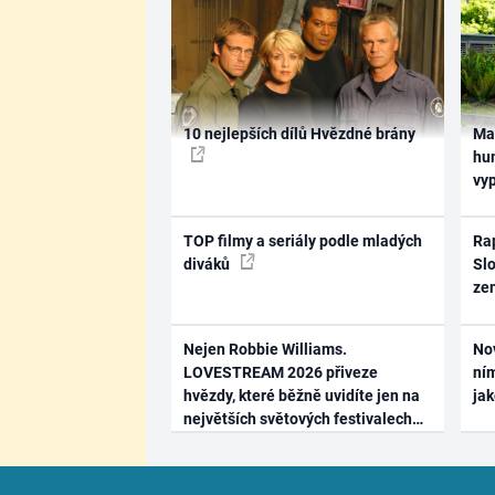
10 nejlepších dílů Hvězdné brány
Ma
hum
vy
TOP filmy a seriály podle mladých
Rap
diváků
Slo
ze
Nejen Robbie Williams.
No
LOVESTREAM 2026 přiveze
ním
hvězdy, které běžně uvidíte jen na
ja
největších světových festivalech