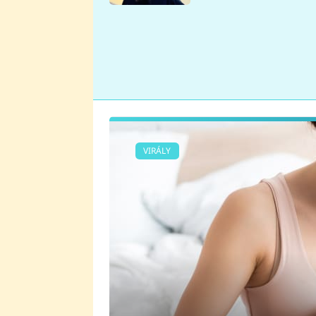
se v Plzni stalo
VIRÁLY