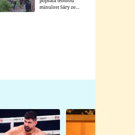
popsala temnou
minulost Sáry ze
seriálu Zákony vlka