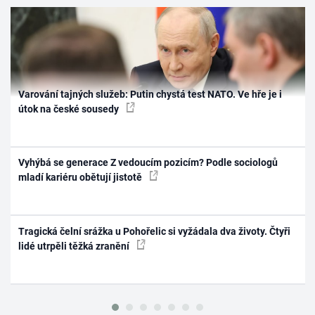
Varování tajných služeb: Putin chystá test NATO. Ve hře je i
útok na české sousedy
Vyhýbá se generace Z vedoucím pozicím? Podle sociologů
mladí kariéru obětují jistotě
Tragická čelní srážka u Pohořelic si vyžádala dva životy. Čtyři
lidé utrpěli těžká zranění