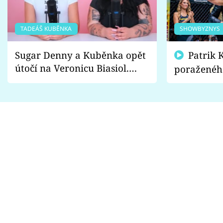
TADEÁŠ KUBĚNKA
SHOWBYZNYS
Sugar Denny a Kuběnka opět
Patrik Kincl se zastal
útočí na Veronicu Biasiol.
poraženéh
Proč je podle nich falešná a
fanoušci n
lže o své nevěře?