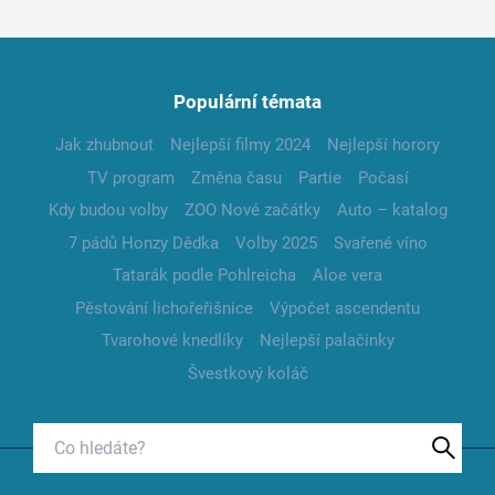
Populární témata
Jak zhubnout
Nejlepší filmy 2024
Nejlepší horory
TV program
Změna času
Partie
Počasí
Kdy budou volby
ZOO Nové začátky
Auto – katalog
7 pádů Honzy Dědka
Volby 2025
Svařené víno
Tatarák podle Pohlreicha
Aloe vera
Pěstování lichořeřišnice
Výpočet ascendentu
Tvarohové knedlíky
Nejlepší palačinky
Švestkový koláč