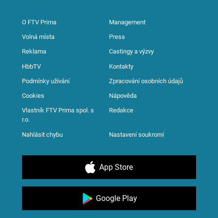
O FTV Prima
Management
Volná místa
Press
Reklama
Castingy a výzvy
HbbTV
Kontakty
Podmínky užívání
Zpracování osobních údajů
Cookies
Nápověda
Vlastník FTV Prima spol. s
Redakce
r.o.
Nahlásit chybu
Nastavení soukromí
App Store
Google Play