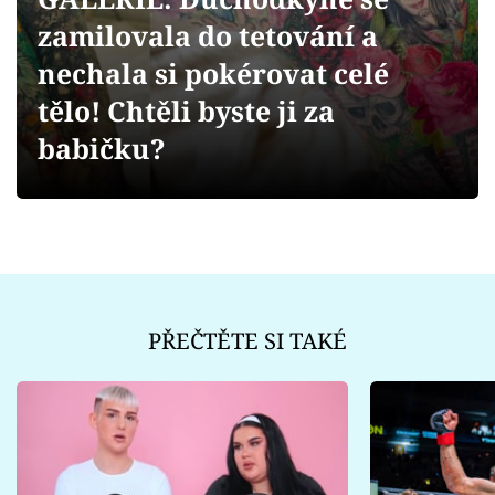
Sex a vztahy
zamilovala do tetování a
Videa
nechala si pokérovat celé
tělo! Chtěli byste ji za
Sledujte prima+
babičku?
Přihlášení
Sledujte nás
PŘEČTĚTE SI TAKÉ