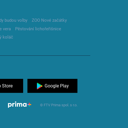
dy budou volby
ZOO Nové začátky
e vera
Pěstování lichořeřišnice
ý koláč
 Store
Google Play
© FTV Prima spol. s r.o.