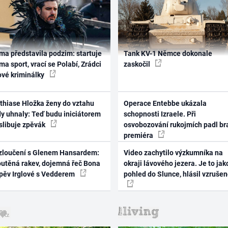
ma představila podzim: startuje
Tank KV-1 Němce dokonale
ma sport, vrací se Polabí, Zrádci
zaskočil
ové kriminálky
thiase Hložka ženy do vztahu
Operace Entebbe ukázala
dy uhnaly: Teď budu iniciátorem
schopnosti Izraele. Při
 slibuje zpěvák
osvobozování rukojmích padl br
premiéra
zloučení s Glenem Hansardem:
Video zachytilo výzkumníka na
outěná rakev, dojemná řeč Bona
okraji lávového jezera. Je to jak
zpěv Irglové s Vedderem
pohled do Slunce, hlásil vzruše