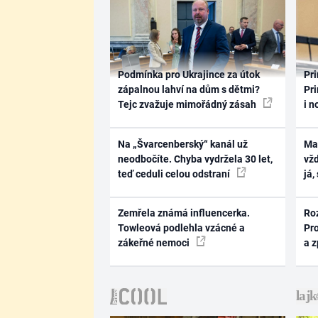
Podmínka pro Ukrajince za útok
Pri
zápalnou lahví na dům s dětmi?
Pri
Tejc zvažuje mimořádný zásah
i n
Na „Švarcenberský“ kanál už
Ma
neodbočíte. Chyba vydržela 30 let,
vž
teď ceduli celou odstraní
já,
Zemřela známá influencerka.
Ro
Towleová podlehla vzácné a
Pr
zákeřné nemoci
a 