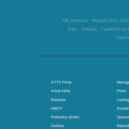
Jak zhubnout
Nejlepší filmy 2024
Auto – katalog
7 pádů Honzy 
Výpoče
O FTV Prima
Manag
Volná místa
Press
Reklama
Casting
HbbTV
Kontak
Podmínky užívání
Zpraco
Cookies
Nápov