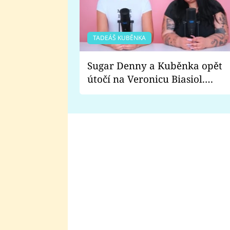
TADEÁŠ KUBĚNKA
Sugar Denny a Kuběnka opět
útočí na Veronicu Biasiol.
Proč je podle nich falešná a
lže o své nevěře?