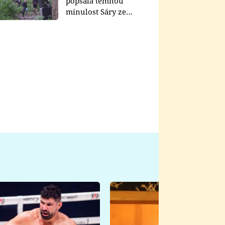
popsala temnou
minulost Sáry ze
seriálu Zákony vlka