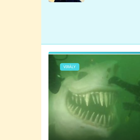
se v Plzni stalo
VIRÁLY