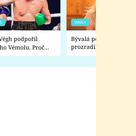
S
VIRÁLY
Bývalá pornoherečka
prozradila, co ji šokova
ho Vémolu. Proč
natáčení Euforie. Vážně
ji zápasit s ním než
bylo drsnější než hanba
 Kinclem?
filmy?