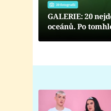
20 fotografií
GALERIE: 20 nejdě
oceánů. Po tomhle