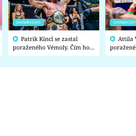
SHOWBYZNYS
SHOWBYZNY
Patrik Kincl se zastal
Attila Végh podpořil
poraženého Vémoly. Čím ho
poražené
fanoušci naštvali?
chce radě
s vítězem