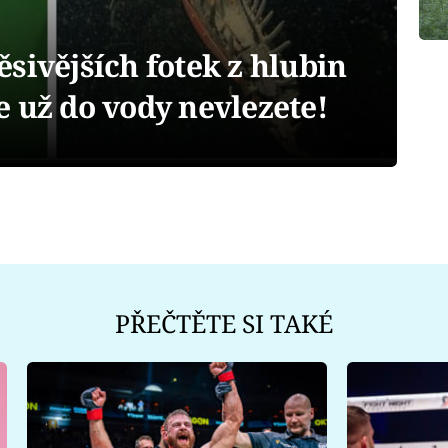
sivějších fotek z hlubin
 už do vody nevlezete!
PŘEČTĚTE SI TAKÉ