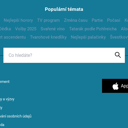
Populární témata
Nejlepší horory
TV program
Změna času
Partie
Počasí
K
Dědka
Volby 2025
Svařené víno
Tatarák podle Pohlreicha
Alo
t ascendentu
Tvarohové knedlíky
Nejlepší palačinky
Švestkov
ement
App
y a výzvy
ty
vání osobních údajů
ěda