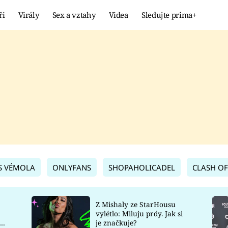
ři
Virály
Sex a vztahy
Videa
Sledujte prima+
Showbyznys
Extrém
VIRÁLY
KURIOZITY
VIDEA
KVÍZY
S VÉMOLA
ONLYFANS
SHOPAHOLICADEL
CLASH OF
Z Mishaly ze StarHousu
vylétlo: Miluju prdy. Jak si
co
je značkuje?