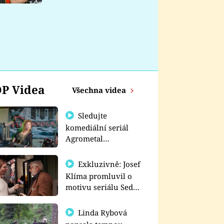
nemá
P Videa
Všechna videa
Sledujte
komediální seriál
Agrometal
exkluzivně na
prima+
Exkluzivně: Josef
Klíma promluvil o
motivu seriálu Sedm
schodů k moci
Linda Rybová