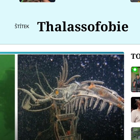
Thalassofobie
ŠTÍTEK
TO