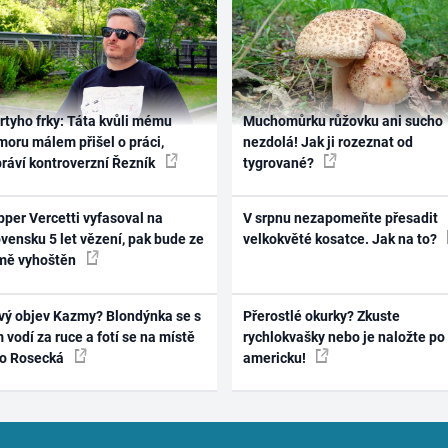
rtyho frky: Táta kvůli mému
Muchomůrku růžovku ani sucho
oru málem přišel o práci,
nezdolá! Jak ji rozeznat od
práví kontroverzní Řezník
tygrované?
per Vercetti vyfasoval na
V srpnu nezapomeňte přesadit
vensku 5 let vězení, pak bude ze
velkokvěté kosatce. Jak na to?
mě vyhoštěn
vý objev Kazmy? Blondýnka se s
Přerostlé okurky? Zkuste
 vodí za ruce a fotí se na místě
rychlokvašky nebo je naložte po
ko Rosecká
americku!