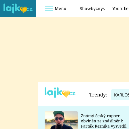
Menu
Showbyznys
Youtube
Youtuberky
Youtubeři
SHOPAHOLICADEL
FATTYPILLOW
ANNA ŠULC
FREESCOOT
SUGAR DENNY
ADAM KAJUMI
LADUŠKA
TADEÁŠ KUBĚNKA
DOMINIKA
DATEL
Trendy:
KARLO
MYSLIVCOVÁ
Známý český rapper
obviněn ze znásilnění:
Parťák Řezníka vysvětlil, 