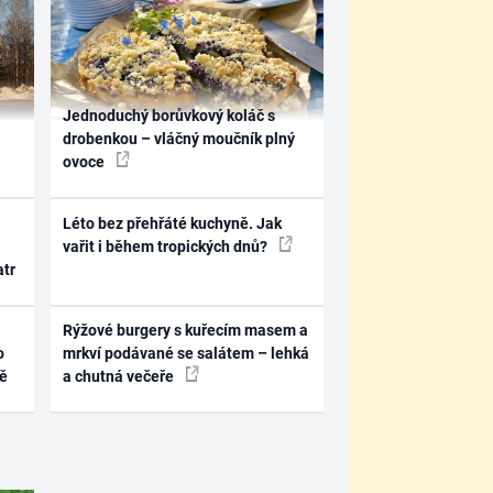
Jednoduchý borůvkový koláč s
drobenkou – vláčný moučník plný
ovoce
Léto bez přehřáté kuchyně. Jak
vařit i během tropických dnů?
atr
Rýžové burgery s kuřecím masem a
o
mrkví podávané se salátem – lehká
ně
a chutná večeře