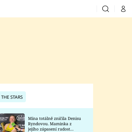
Vyhledávání
Můj 
Prima+
CNN Prima News
Prima Fresh
Prima Living
Prima Zoom
 THE STARS
Prima Lajk
Mína totálně zničila Denisu
Ryndovou. Maminka z
Sledujte nás
jejího zápasení radost