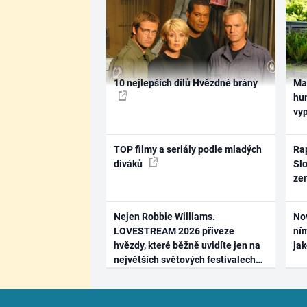
10 nejlepších dílů Hvězdné brány
Ma
hum
vy
TOP filmy a seriály podle mladých
Rap
diváků
Slo
ze
Nejen Robbie Williams.
No
LOVESTREAM 2026 přiveze
ním
hvězdy, které běžně uvidíte jen na
ja
největších světových festivalech