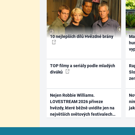
10 nejlepších dílů Hvězdné brány
Ma
hum
vy
TOP filmy a seriály podle mladých
Rap
diváků
Slo
ze
Nejen Robbie Williams.
No
LOVESTREAM 2026 přiveze
ním
hvězdy, které běžně uvidíte jen na
ja
největších světových festivalech