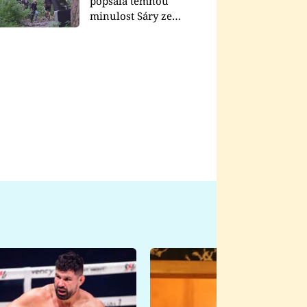
popsala temnou
minulost Sáry ze
seriálu Zákony vlka