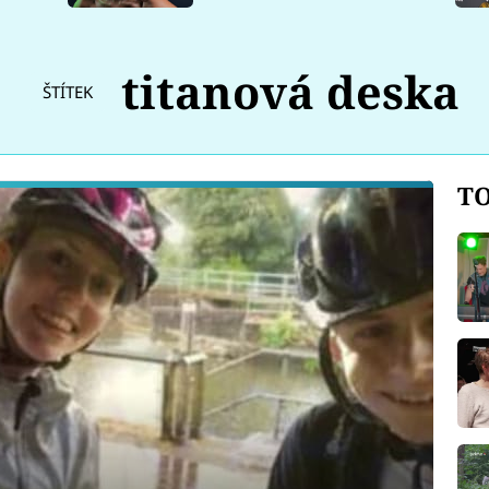
titanová deska
ŠTÍTEK
TO