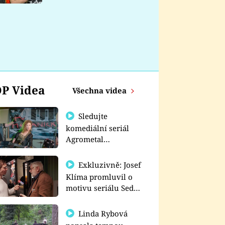
nemá
P Videa
Všechna videa
Sledujte
komediální seriál
Agrometal
exkluzivně na
prima+
Exkluzivně: Josef
Klíma promluvil o
motivu seriálu Sedm
schodů k moci
Linda Rybová