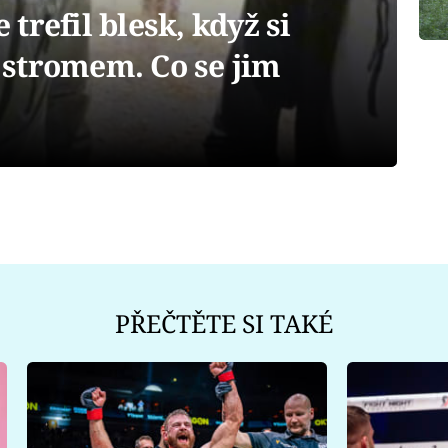
trefil blesk, když si
d stromem. Co se jim
PŘEČTĚTE SI TAKÉ