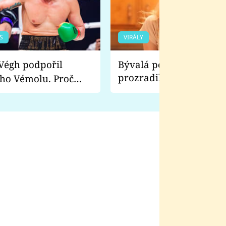
S
VIRÁLY
Bývalá pornoherečka
prozradila, co ji šokova
ho Vémolu. Proč
natáčení Euforie. Vážně
ji zápasit s ním než
bylo drsnější než hanba
 Kinclem?
filmy?