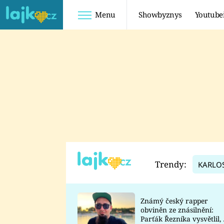
Menu
Showbyznys
Youtube
Youtuberky
Youtubeři
SHOPAHOLICADEL
FATTYPILLOW
ANNA ŠULC
FREESCOOT
SUGAR DENNY
ADAM KAJUMI
LADUŠKA
TADEÁŠ KUBĚNKA
DOMINIKA
DATEL
Trendy:
KARLO
MYSLIVCOVÁ
Známý český rapper
obviněn ze znásilnění:
Parťák Řezníka vysvětlil, 