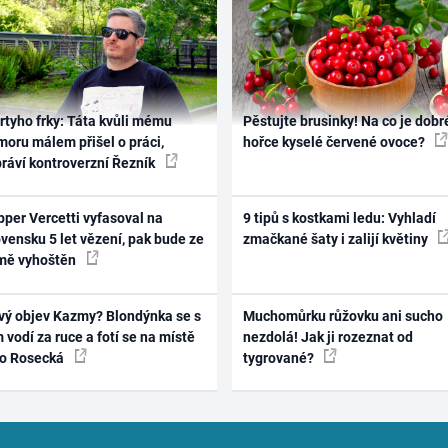
rtyho frky: Táta kvůli mému
Pěstujte brusinky! Na co je dobr
oru málem přišel o práci,
hořce kyselé červené ovoce?
práví kontroverzní Řezník
per Vercetti vyfasoval na
9 tipů s kostkami ledu: Vyhladí
vensku 5 let vězení, pak bude ze
zmačkané šaty i zalijí květiny
mě vyhoštěn
vý objev Kazmy? Blondýnka se s
Muchomůrku růžovku ani sucho
 vodí za ruce a fotí se na místě
nezdolá! Jak ji rozeznat od
ko Rosecká
tygrované?