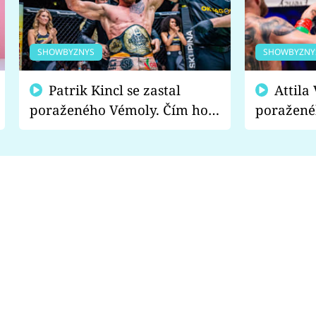
SHOWBYZNYS
SHOWBYZNY
Patrik Kincl se zastal
Attila Végh podpořil
poraženého Vémoly. Čím ho
poražené
fanoušci naštvali?
chce radě
s vítězem