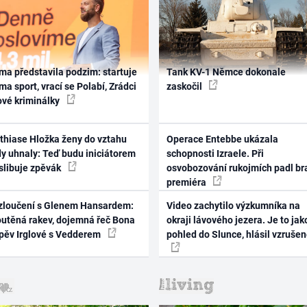
ma představila podzim: startuje
Tank KV-1 Němce dokonale
ma sport, vrací se Polabí, Zrádci
zaskočil
ové kriminálky
thiase Hložka ženy do vztahu
Operace Entebbe ukázala
dy uhnaly: Teď budu iniciátorem
schopnosti Izraele. Při
 slibuje zpěvák
osvobozování rukojmích padl br
premiéra
zloučení s Glenem Hansardem:
Video zachytilo výzkumníka na
outěná rakev, dojemná řeč Bona
okraji lávového jezera. Je to jak
zpěv Irglové s Vedderem
pohled do Slunce, hlásil vzruše