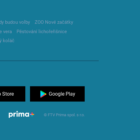
dy budou volby
ZOO Nové začátky
e vera
Pěstování lichořeřišnice
ý koláč
 Store
Google Play
© FTV Prima spol. s r.o.