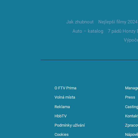
Jak zhubnout
Nejlepší filmy 2024
Auto – katalog
7 pádů Honzy 
Výpoče
O FTV Prima
Manag
Volná místa
Press
Reklama
Casting
HbbTV
Kontak
Podmínky užívání
Zpraco
Cookies
Nápov