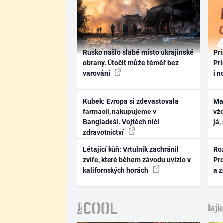
Rusko našlo slabé místo ukrajinské
Pri
obrany. Útočit může téměř bez
Pri
varování
i n
Kubek: Evropa si zdevastovala
Ma
farmacii, nakupujeme v
vž
Bangladéši. Vojtěch ničí
já,
zdravotnictví
Létající kůň: Vrtulník zachránil
Ro
zvíře, které během závodu uvízlo v
Pr
kalifornských horách
a 