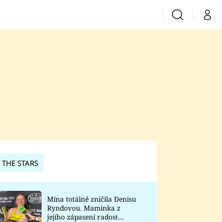
Vyhledávání
Můj 
Prima+
CNN Prima News
Prima Fresh
Prima Living
Prima Zoom
 THE STARS
Prima Lajk
Mína totálně zničila Denisu
Ryndovou. Maminka z
Sledujte nás
jejího zápasení radost