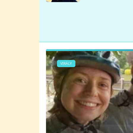
se v Plzni stalo
VIRÁLY