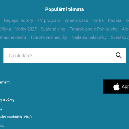
Populární témata
Nejlepší horory
TV program
Změna času
Partie
Počasí
K
Dědka
Volby 2025
Svařené víno
Tatarák podle Pohlreicha
Alo
t ascendentu
Tvarohové knedlíky
Nejlepší palačinky
Švestkov
ement
App
y a výzvy
ty
vání osobních údajů
ěda