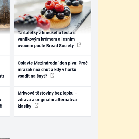
Tartaletky z lineckého těsta s
vanilkovým krémem a lesním
ovocem podle Bread Society
Oslavte Mezinárodní den piva: Proč
mrazák ničí chuť a kdy v horku
atr
vsadit na šnyt?
Mrkvové těstoviny bez lepku –
o
zdravá a originální alternativa
ně
klasiky