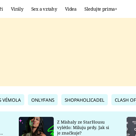
ři
Virály
Sex a vztahy
Videa
Sledujte prima+
Showbyznys
Extrém
VIRÁLY
KURIOZITY
VIDEA
KVÍZY
S VÉMOLA
ONLYFANS
SHOPAHOLICADEL
CLASH OF
Z Mishaly ze StarHousu
vylétlo: Miluju prdy. Jak si
co
je značkuje?