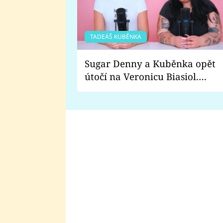
TADEÁŠ KUBĚNKA
Sugar Denny a Kuběnka opět
útočí na Veronicu Biasiol.
Proč je podle nich falešná a
lže o své nevěře?