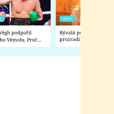
S
VIRÁLY
Bývalá pornoherečka
prozradila, co ji šokova
ho Vémolu. Proč
natáčení Euforie. Vážně
ji zápasit s ním než
bylo drsnější než hanba
 Kinclem?
filmy?