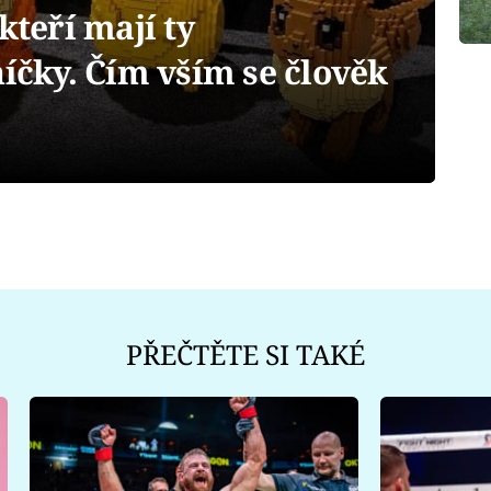
kteří mají ty
níčky. Čím vším se člověk
PŘEČTĚTE SI TAKÉ