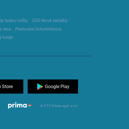
dy budou volby
ZOO Nové začátky
e vera
Pěstování lichořeřišnice
ý koláč
 Store
Google Play
© FTV Prima spol. s r.o.