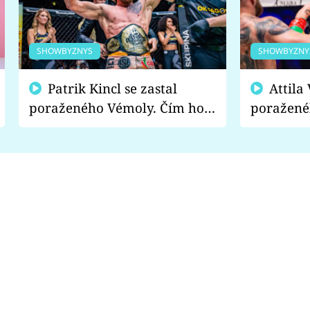
SHOWBYZNYS
SHOWBYZNY
Patrik Kincl se zastal
Attila Végh podpořil
poraženého Vémoly. Čím ho
poražené
fanoušci naštvali?
chce radě
s vítězem