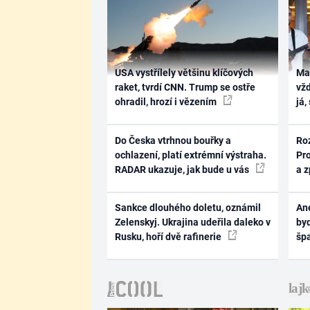
USA vystřílely většinu klíčových
Ma
raket, tvrdí CNN. Trump se ostře
vž
ohradil, hrozí i vězením
já,
Do Česka vtrhnou bouřky a
Ro
ochlazení, platí extrémní výstraha.
Pr
RADAR ukazuje, jak bude u vás
a 
Sankce dlouhého doletu, oznámil
Ane
Zelenskyj. Ukrajina udeřila daleko v
byd
Rusku, hoří dvě rafinerie
šp