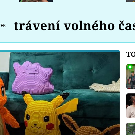
trávení volného ča
TEK
TO