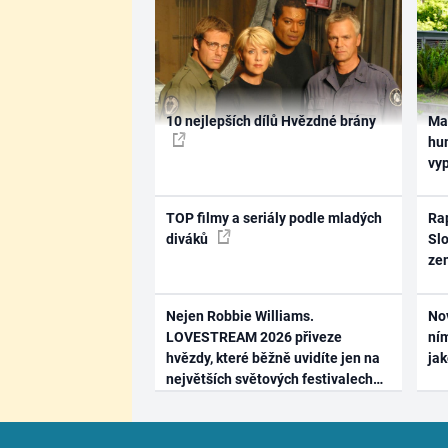
10 nejlepších dílů Hvězdné brány
Ma
hum
vy
TOP filmy a seriály podle mladých
Rap
diváků
Slo
ze
Nejen Robbie Williams.
No
LOVESTREAM 2026 přiveze
ním
hvězdy, které běžně uvidíte jen na
ja
největších světových festivalech