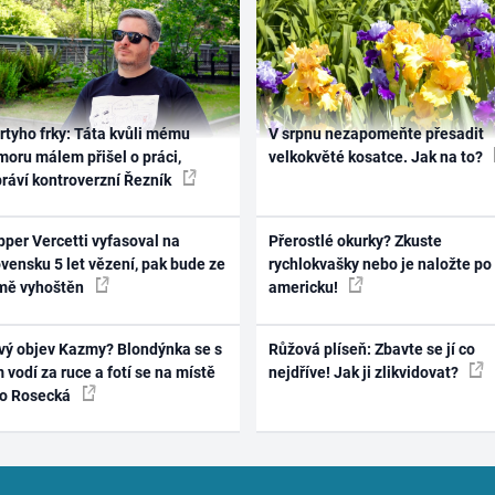
rtyho frky: Táta kvůli mému
V srpnu nezapomeňte přesadit
oru málem přišel o práci,
velkokvěté kosatce. Jak na to?
práví kontroverzní Řezník
per Vercetti vyfasoval na
Přerostlé okurky? Zkuste
vensku 5 let vězení, pak bude ze
rychlokvašky nebo je naložte po
mě vyhoštěn
americku!
vý objev Kazmy? Blondýnka se s
Růžová plíseň: Zbavte se jí co
 vodí za ruce a fotí se na místě
nejdříve! Jak ji zlikvidovat?
ko Rosecká