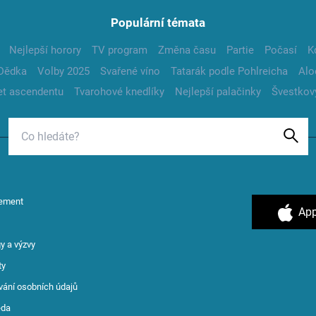
Populární témata
Nejlepší horory
TV program
Změna času
Partie
Počasí
K
Dědka
Volby 2025
Svařené víno
Tatarák podle Pohlreicha
Alo
t ascendentu
Tvarohové knedlíky
Nejlepší palačinky
Švestkov
ement
App
y a výzvy
ty
vání osobních údajů
ěda