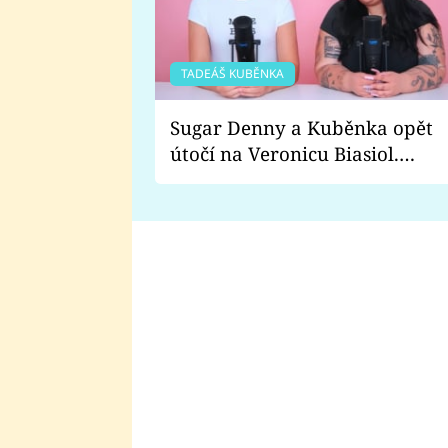
TADEÁŠ KUBĚNKA
Sugar Denny a Kuběnka opět
útočí na Veronicu Biasiol.
Proč je podle nich falešná a
lže o své nevěře?