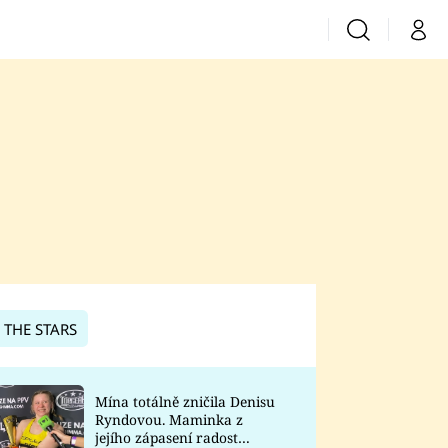
Vyhledávání
Můj 
Prima+
CNN Prima News
Prima Fresh
Prima Living
Prima Zoom
 THE STARS
Prima Lajk
Mína totálně zničila Denisu
Ryndovou. Maminka z
Sledujte nás
jejího zápasení radost