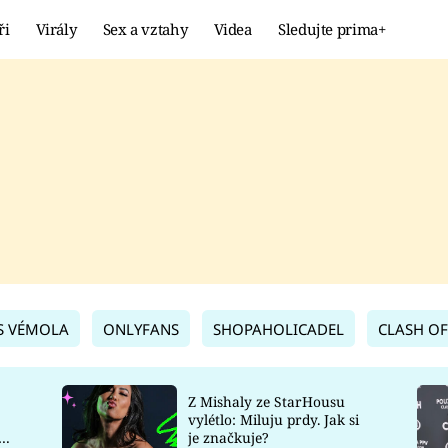
ři
Virály
Sex a vztahy
Videa
Sledujte prima+
Showbyznys
Extrém
VIRÁLY
KURIOZITY
VIDEA
KVÍZY
S VÉMOLA
ONLYFANS
SHOPAHOLICADEL
CLASH OF
Z Mishaly ze StarHousu
vylétlo: Miluju prdy. Jak si
co
je značkuje?