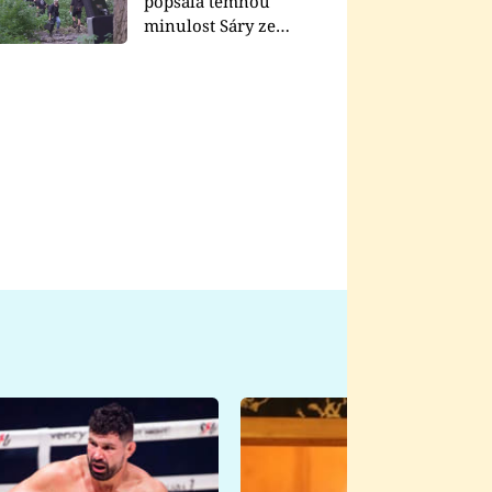
popsala temnou
minulost Sáry ze
seriálu Zákony vlka