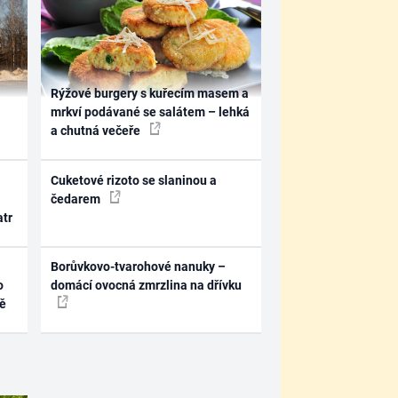
Rýžové burgery s kuřecím masem a
mrkví podávané se salátem – lehká
a chutná večeře
Cuketové rizoto se slaninou a
čedarem
atr
Borůvkovo-tvarohové nanuky –
o
domácí ovocná zmrzlina na dřívku
ně