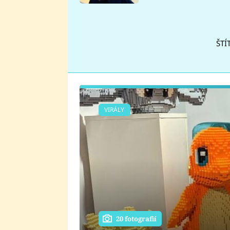
se v Plzni stalo
ŠTÍ
VIRÁLY
20 fotografií