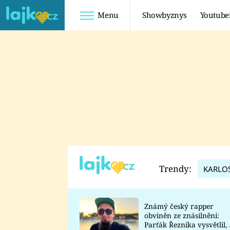
Menu
Showbyznys
Youtube
Youtuberky
Youtubeři
SHOPAHOLICADEL
FATTYPILLOW
ANNA ŠULC
FREESCOOT
SUGAR DENNY
ADAM KAJUMI
LADUŠKA
TADEÁŠ KUBĚNKA
DOMINIKA
DATEL
Trendy:
KARLO
MYSLIVCOVÁ
Známý český rapper
obviněn ze znásilnění:
Parťák Řezníka vysvětlil, 