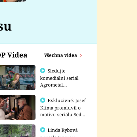
nemá
su
P Videa
Všechna videa
Sledujte
komediální seriál
Agrometal
exkluzivně na
prima+
Exkluzivně: Josef
Klíma promluvil o
motivu seriálu Sedm
schodů k moci
Linda Rybová