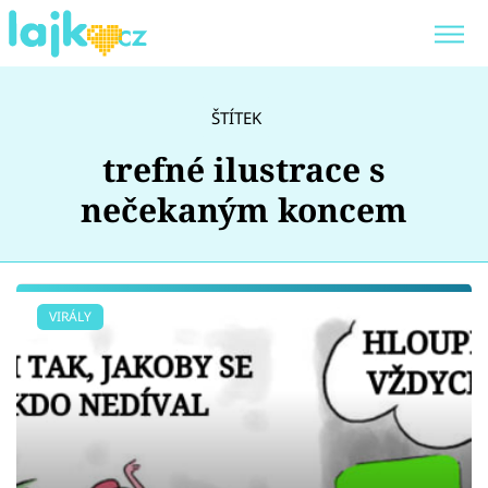
Trendy:
KARLOS VÉMOLA
ONLYFANS
ŠTÍTEK
SHOPAHOLICADEL
CLASH OF THE STARS
trefné ilustrace s
nečekaným koncem
Témata
VIRÁLY
Showbyznys
Youtubeři
Virály