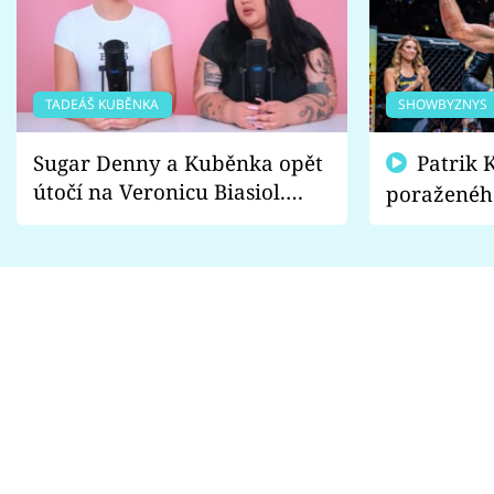
TADEÁŠ KUBĚNKA
SHOWBYZNYS
Sugar Denny a Kuběnka opět
Patrik Kincl se zastal
útočí na Veronicu Biasiol.
poraženéh
Proč je podle nich falešná a
fanoušci n
lže o své nevěře?