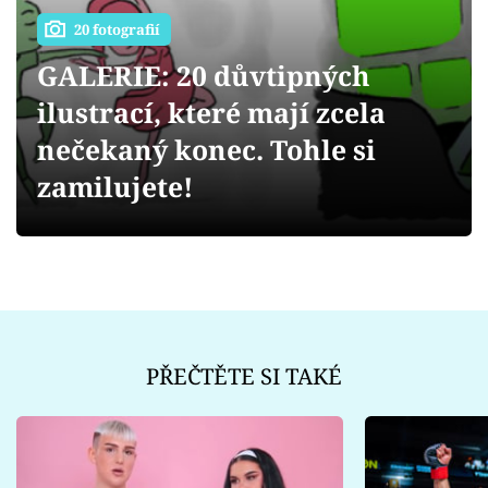
Sex a vztahy
20 fotografií
Videa
GALERIE: 20 důvtipných
ilustrací, které mají zcela
Sledujte prima+
nečekaný konec. Tohle si
Přihlášení
zamilujete!
Sledujte nás
PŘEČTĚTE SI TAKÉ