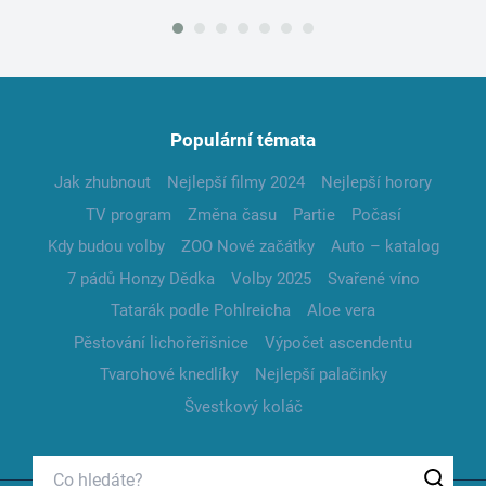
Populární témata
Jak zhubnout
Nejlepší filmy 2024
Nejlepší horory
TV program
Změna času
Partie
Počasí
Kdy budou volby
ZOO Nové začátky
Auto – katalog
7 pádů Honzy Dědka
Volby 2025
Svařené víno
Tatarák podle Pohlreicha
Aloe vera
Pěstování lichořeřišnice
Výpočet ascendentu
Tvarohové knedlíky
Nejlepší palačinky
Švestkový koláč