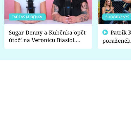
TADEÁŠ KUBĚNKA
SHOWBYZNYS
Sugar Denny a Kuběnka opět
Patrik Kincl se zastal
útočí na Veronicu Biasiol.
poraženéh
Proč je podle nich falešná a
fanoušci n
lže o své nevěře?