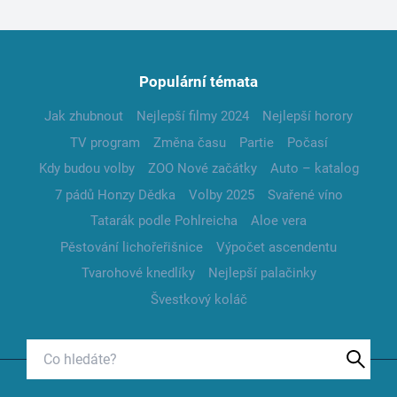
Populární témata
Jak zhubnout
Nejlepší filmy 2024
Nejlepší horory
TV program
Změna času
Partie
Počasí
Kdy budou volby
ZOO Nové začátky
Auto – katalog
7 pádů Honzy Dědka
Volby 2025
Svařené víno
Tatarák podle Pohlreicha
Aloe vera
Pěstování lichořeřišnice
Výpočet ascendentu
Tvarohové knedlíky
Nejlepší palačinky
Švestkový koláč