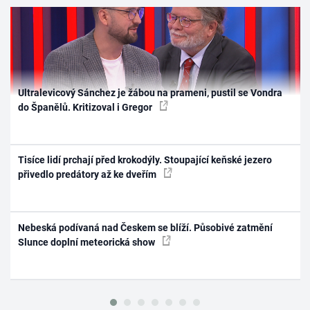
Ultralevicový Sánchez je žábou na prameni, pustil se Vondra
do Španělů. Kritizoval i Gregor
Tisíce lidí prchají před krokodýly. Stoupající keňské jezero
přivedlo predátory až ke dveřím
Nebeská podívaná nad Českem se blíží. Působivé zatmění
Slunce doplní meteorická show