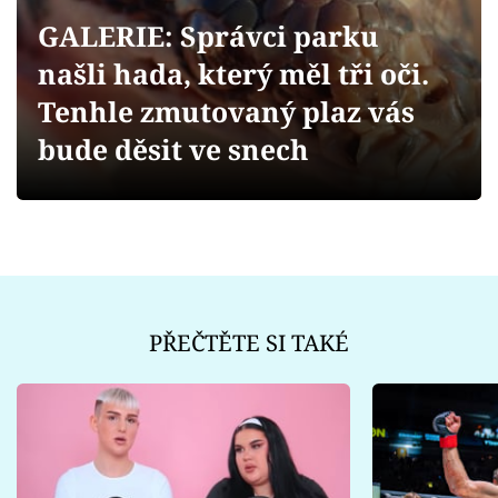
Sex a vztahy
GALERIE: Správci parku
Videa
našli hada, který měl tři oči.
Tenhle zmutovaný plaz vás
Sledujte prima+
bude děsit ve snech
Přihlášení
Sledujte nás
PŘEČTĚTE SI TAKÉ