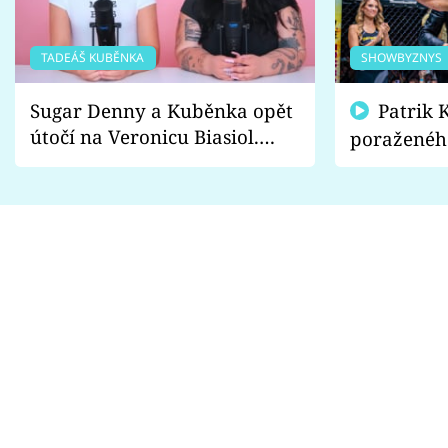
TADEÁŠ KUBĚNKA
SHOWBYZNYS
Sugar Denny a Kuběnka opět
Patrik Kincl se zastal
útočí na Veronicu Biasiol.
poraženéh
Proč je podle nich falešná a
fanoušci n
lže o své nevěře?