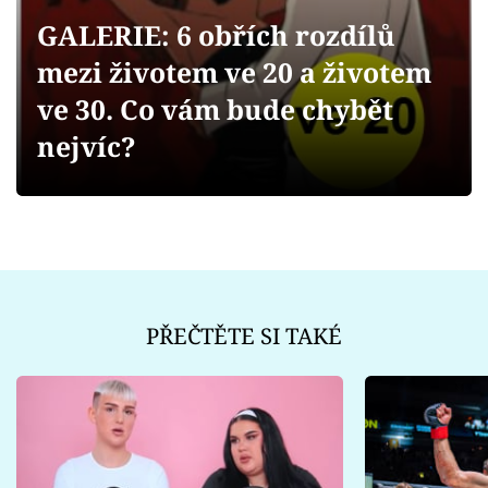
Sex a vztahy
GALERIE: 6 obřích rozdílů
Videa
mezi životem ve 20 a životem
ve 30. Co vám bude chybět
Sledujte prima+
nejvíc?
Přihlášení
Sledujte nás
PŘEČTĚTE SI TAKÉ