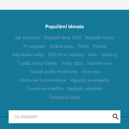
Populární témata
Jak zhubnout
Nejlepší filmy 2024
Nejlepší horory
TV program
Změna času
Partie
Počasí
Kdy budou volby
ZOO Nové začátky
Auto – katalog
7 pádů Honzy Dědka
Volby 2025
Svařené víno
Tatarák podle Pohlreicha
Aloe vera
Pěstování lichořeřišnice
Výpočet ascendentu
Tvarohové knedlíky
Nejlepší palačinky
Švestkový koláč