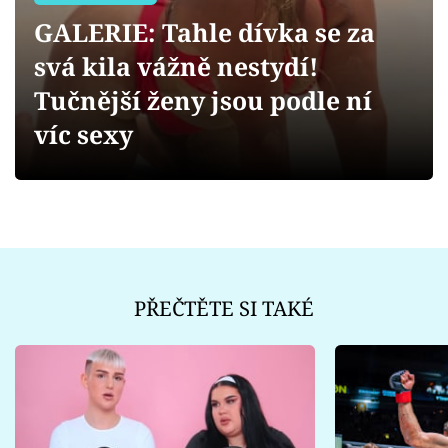
Sex a vztahy
GALERIE: Tahle dívka se za
Videa
svá kila vážně nestydí!
Tučnější ženy jsou podle ní
Sledujte prima+
víc sexy
Přihlášení
Sledujte nás
PŘEČTĚTE SI TAKÉ