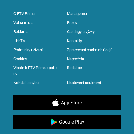
O FTV Prima
Management
Volná místa
Press
Reklama
Castingy a výzvy
HbbTV
Kontakty
Podmínky užívání
Zpracování osobních údajů
Cookies
Nápověda
Vlastník FTV Prima spol. s
Redakce
r.o.
Nahlásit chybu
Nastavení soukromí
App Store
Google Play