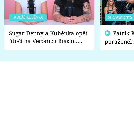
TADEÁŠ KUBĚNKA
SHOWBYZNYS
Sugar Denny a Kuběnka opět
Patrik Kincl se zastal
útočí na Veronicu Biasiol.
poraženéh
Proč je podle nich falešná a
fanoušci n
lže o své nevěře?