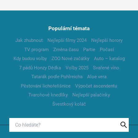
Populární témata
Jak zhubnout
Nejlepší filmy 2024
Nejlepší horory
TV program
Změna času
Partie
Počasí
Kdy budou volby
ZOO Nové začátky
Auto – katalog
7 pádů Honzy Dědka
Volby 2025
Svařené víno
Tatarák podle Pohlreicha
Aloe vera
Pěstování lichořeřišnice
Výpočet ascendentu
Tvarohové knedlíky
Nejlepší palačinky
Švestkový koláč