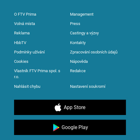
O FTV Prima
Management
Volná místa
Press
Reklama
Castingy a výzvy
HbbTV
Kontakty
Podmínky užívání
Zpracování osobních údajů
Cookies
Nápověda
Vlastník FTV Prima spol. s
Redakce
r.o.
Nahlásit chybu
Nastavení soukromí
App Store
Google Play