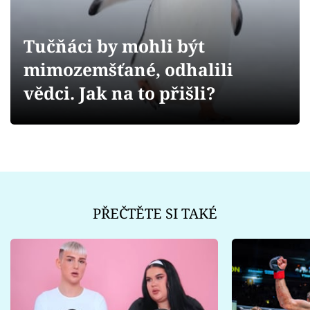
Sex a vztahy
Videa
Tučňáci by mohli být
mimozemšťané, odhalili
Sledujte prima+
vědci. Jak na to přišli?
Přihlášení
Sledujte nás
PŘEČTĚTE SI TAKÉ