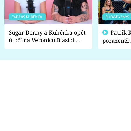
TADEÁŠ KUBĚNKA
SHOWBYZNYS
Sugar Denny a Kuběnka opět
Patrik Kincl se zastal
útočí na Veronicu Biasiol.
poraženéh
Proč je podle nich falešná a
fanoušci n
lže o své nevěře?