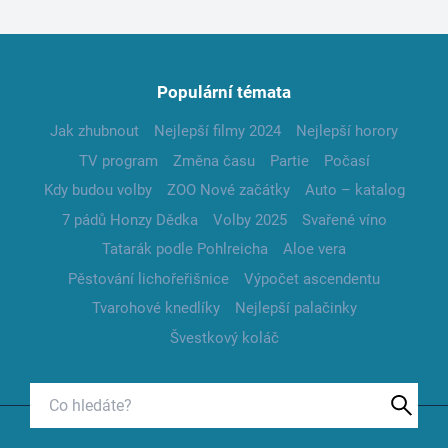
Populární témata
Jak zhubnout
Nejlepší filmy 2024
Nejlepší horory
TV program
Změna času
Partie
Počasí
Kdy budou volby
ZOO Nové začátky
Auto – katalog
7 pádů Honzy Dědka
Volby 2025
Svařené víno
Tatarák podle Pohlreicha
Aloe vera
Pěstování lichořeřišnice
Výpočet ascendentu
Tvarohové knedlíky
Nejlepší palačinky
Švestkový koláč