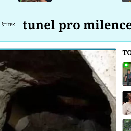
tunel pro milenc
ŠTÍTEK
TO