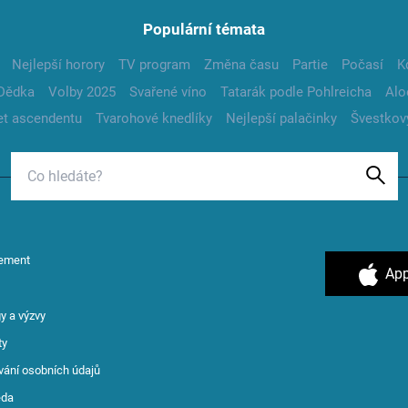
Populární témata
Nejlepší horory
TV program
Změna času
Partie
Počasí
K
Dědka
Volby 2025
Svařené víno
Tatarák podle Pohlreicha
Alo
t ascendentu
Tvarohové knedlíky
Nejlepší palačinky
Švestkov
ement
App
y a výzvy
ty
vání osobních údajů
ěda