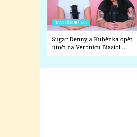
TADEÁŠ KUBĚNKA
Sugar Denny a Kuběnka opět
útočí na Veronicu Biasiol.
Proč je podle nich falešná a
lže o své nevěře?