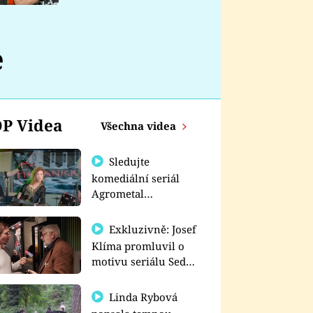
nemá
e
P Videa
Všechna videa
Sledujte
komediální seriál
Agrometal
exkluzivně na
prima+
Exkluzivně: Josef
Klíma promluvil o
motivu seriálu Sedm
schodů k moci
Linda Rybová