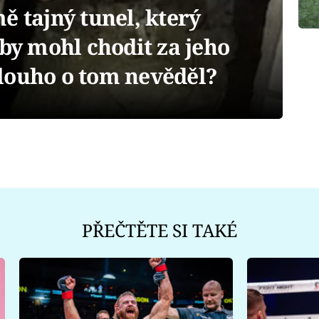
ě tajný tunel, který
aby mohl chodit za jeho
louho o tom nevěděl?
PŘEČTĚTE SI TAKÉ