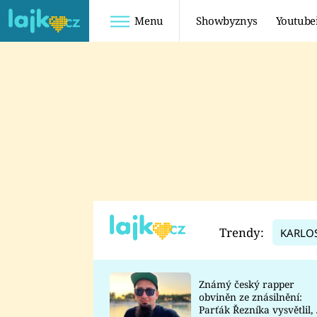
Menu
Showbyznys
Youtube
Youtuberky
Youtubeři
SHOPAHOLICADEL
FATTYPILLOW
ANNA ŠULC
FREESCOOT
SUGAR DENNY
ADAM KAJUMI
LADUŠKA
TADEÁŠ KUBĚNKA
DOMINIKA
DATEL
Trendy:
KARLO
MYSLIVCOVÁ
Známý český rapper
obviněn ze znásilnění:
Parťák Řezníka vysvětlil, 