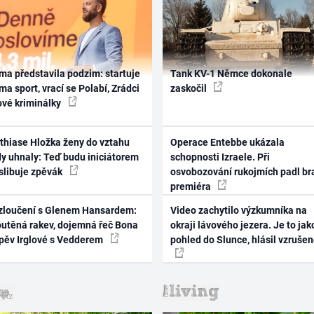
ma představila podzim: startuje
Tank KV-1 Němce dokonale
ma sport, vrací se Polabí, Zrádci
zaskočil
ové kriminálky
thiase Hložka ženy do vztahu
Operace Entebbe ukázala
dy uhnaly: Teď budu iniciátorem
schopnosti Izraele. Při
 slibuje zpěvák
osvobozování rukojmích padl br
premiéra
zloučení s Glenem Hansardem:
Video zachytilo výzkumníka na
outěná rakev, dojemná řeč Bona
okraji lávového jezera. Je to jak
zpěv Irglové s Vedderem
pohled do Slunce, hlásil vzruše