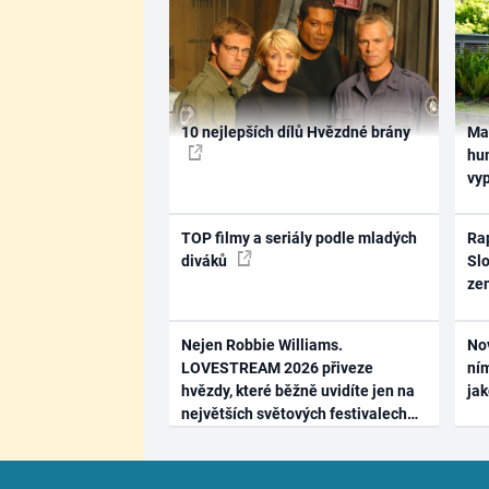
10 nejlepších dílů Hvězdné brány
Ma
hum
vy
TOP filmy a seriály podle mladých
Rap
diváků
Slo
ze
Nejen Robbie Williams.
No
LOVESTREAM 2026 přiveze
ním
hvězdy, které běžně uvidíte jen na
ja
největších světových festivalech