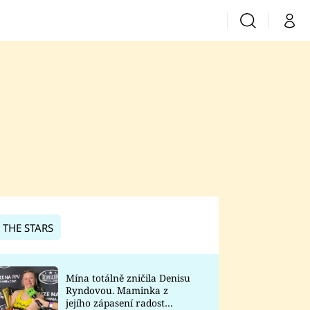
Vyhledávání
Můj 
Prima+
CNN Prima News
Prima Fresh
Prima Living
Prima Zoom
 THE STARS
Prima Lajk
Mína totálně zničila Denisu
Ryndovou. Maminka z
Sledujte nás
jejího zápasení radost