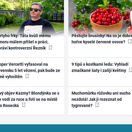
rtyho frky: Táta kvůli mému
Pěstujte brusinky! Na co je dobr
oru málem přišel o práci,
hořce kyselé červené ovoce?
práví kontroverzní Řezník
per Vercetti vyfasoval na
9 tipů s kostkami ledu: Vyhladí
vensku 5 let vězení, pak bude ze
zmačkané šaty i zalijí květiny
mě vyhoštěn
vý objev Kazmy? Blondýnka se s
Muchomůrku růžovku ani sucho
 vodí za ruce a fotí se na místě
nezdolá! Jak ji rozeznat od
ko Rosecká
tygrované?