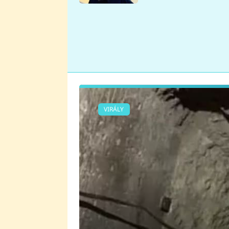
se v Plzni stalo
VIRÁLY