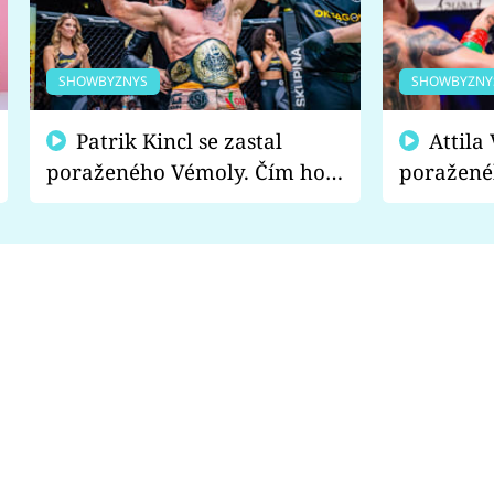
SHOWBYZNYS
SHOWBYZNY
Patrik Kincl se zastal
Attila Végh podpořil
poraženého Vémoly. Čím ho
poražené
fanoušci naštvali?
chce radě
s vítězem