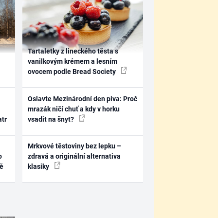
Tartaletky z lineckého těsta s
vanilkovým krémem a lesním
ovocem podle Bread Society
Oslavte Mezinárodní den piva: Proč
mrazák ničí chuť a kdy v horku
atr
vsadit na šnyt?
Mrkvové těstoviny bez lepku –
o
zdravá a originální alternativa
ně
klasiky