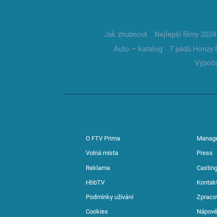
Jak zhubnout
Nejlepší filmy 2024
Auto – katalog
7 pádů Honzy 
Výpoče
O FTV Prima
Manag
Volná místa
Press
Reklama
Casting
HbbTV
Kontak
Podmínky užívání
Zpraco
Cookies
Nápov