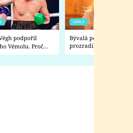
S
VIRÁLY
Bývalá pornoherečka
prozradila, co ji šokova
ho Vémolu. Proč
natáčení Euforie. Vážně
ji zápasit s ním než
bylo drsnější než hanba
 Kinclem?
filmy?