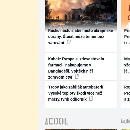
Rusko našlo slabé místo ukrajinské
Pri
obrany. Útočit může téměř bez
Pri
varování
i n
Kubek: Evropa si zdevastovala
Ma
farmacii, nakupujeme v
vž
Bangladéši. Vojtěch ničí
já,
zdravotnictví
Tropy jako zabiják autobaterií.
Ro
Vysoké teploty škodí více než
Pr
mrazy, tvrdí odborník
a 