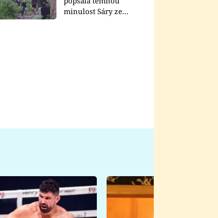
popsala temnou
minulost Sáry ze
seriálu Zákony vlka