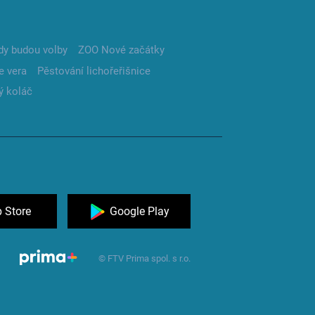
dy budou volby
ZOO Nové začátky
e vera
Pěstování lichořeřišnice
ý koláč
 Store
Google Play
© FTV Prima spol. s r.o.