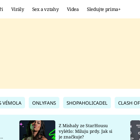
ři
Virály
Sex a vztahy
Videa
Sledujte prima+
Showbyznys
Extrém
VIRÁLY
KURIOZITY
VIDEA
KVÍZY
S VÉMOLA
ONLYFANS
SHOPAHOLICADEL
CLASH OF
Z Mishaly ze StarHousu
vylétlo: Miluju prdy. Jak si
co
je značkuje?