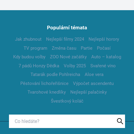
Populární témata
Jak zhubnout
Nejlepší filmy 2024
Nejlepší horory
TV program
Změna času
Partie
Počasí
Kdy budou volby
ZOO Nové začátky
Auto – katalog
7 pádů Honzy Dědka
Volby 2025
Svařené víno
Tatarák podle Pohlreicha
Aloe vera
Pěstování lichořeřišnice
Výpočet ascendentu
Tvarohové knedlíky
Nejlepší palačinky
Švestkový koláč