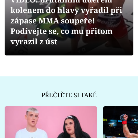
Sex a vztahy
kolenem do hlavy vyřadil při
Videa
zápase MMA soupeře!
Podívejte se, co mu přitom
Sledujte prima+
vyrazil z úst
Přihlášení
Sledujte nás
PŘEČTĚTE SI TAKÉ