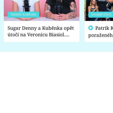
TADEÁŠ KUBĚNKA
SHOWBYZNYS
Sugar Denny a Kuběnka opět
Patrik Kincl se zastal
útočí na Veronicu Biasiol.
poraženéh
Proč je podle nich falešná a
fanoušci n
lže o své nevěře?