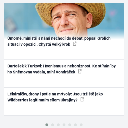
Úmorné, ministři s námi nechodí do debat, popsal Grolich
situaci v opozici. Chystá velký krok
Bartošek k Turkovi: Hyenismus a nehoráznost. Ke stíhání by
ho Sněmovna vydala, míní Vondráček
Lékárničky, drony i pytle na mrtvoly: Jsou tržiště jako
Wildberries legitimním cílem Ukrajiny?