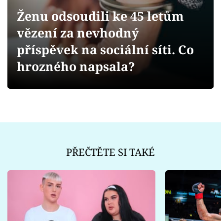
Sex a vztahy
Ženu odsoudili ke 45 letům
Videa
vězení za nevhodný
příspěvek na sociální síti. Co
Sledujte prima+
hrozného napsala?
Přihlášení
Sledujte nás
PŘEČTĚTE SI TAKÉ