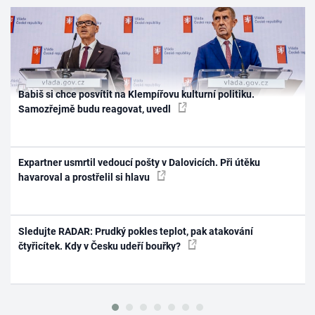
Babiš si chce posvítit na Klempířovu kulturní politiku.
Samozřejmě budu reagovat, uvedl
Expartner usmrtil vedoucí pošty v Dalovicích. Při útěku
havaroval a prostřelil si hlavu
Sledujte RADAR: Prudký pokles teplot, pak atakování
čtyřicítek. Kdy v Česku udeří bouřky?