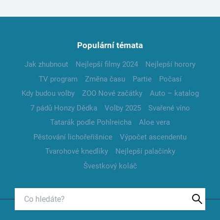
Populární témata
Jak zhubnout
Nejlepší filmy 2024
Nejlepší horory
TV program
Změna času
Partie
Počasí
Kdy budou volby
ZOO Nové začátky
Auto – katalog
7 pádů Honzy Dědka
Volby 2025
Svařené víno
Tatarák podle Pohlreicha
Aloe vera
Pěstování lichořeřišnice
Výpočet ascendentu
Tvarohové knedlíky
Nejlepší palačinky
Švestkový koláč