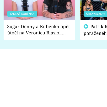
TADEÁŠ KUBĚNKA
SHOWBYZNYS
Sugar Denny a Kuběnka opět
Patrik Kincl se zastal
útočí na Veronicu Biasiol.
poraženéh
Proč je podle nich falešná a
fanoušci n
lže o své nevěře?