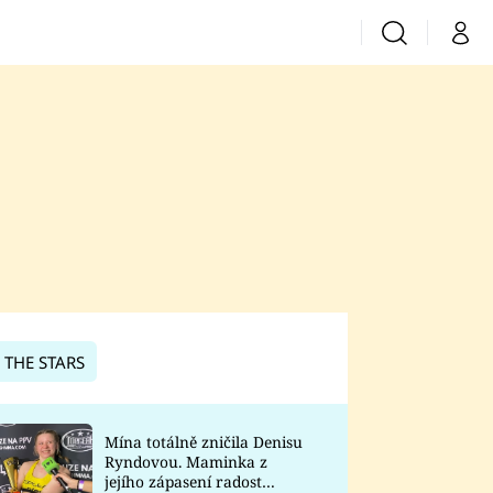
Vyhledávání
Můj 
Prima+
CNN Prima News
Prima Fresh
Prima Living
Prima Zoom
 THE STARS
Prima Lajk
Mína totálně zničila Denisu
Ryndovou. Maminka z
Sledujte nás
jejího zápasení radost