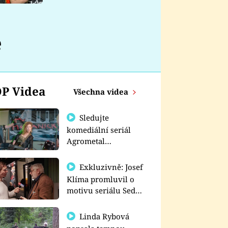
nemá
e
P Videa
Všechna videa
Sledujte
komediální seriál
Agrometal
exkluzivně na
prima+
Exkluzivně: Josef
Klíma promluvil o
motivu seriálu Sedm
schodů k moci
Linda Rybová