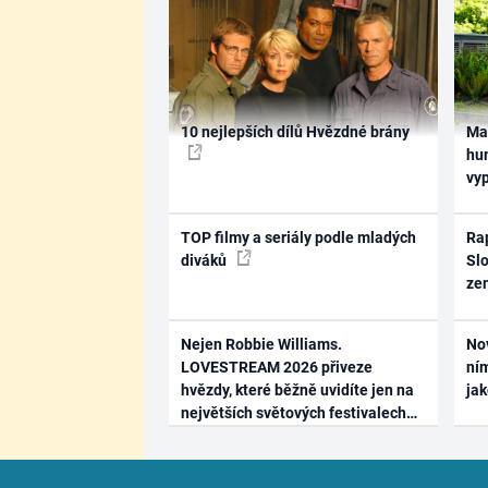
10 nejlepších dílů Hvězdné brány
Ma
hum
vy
TOP filmy a seriály podle mladých
Rap
diváků
Slo
ze
Nejen Robbie Williams.
No
LOVESTREAM 2026 přiveze
ním
hvězdy, které běžně uvidíte jen na
ja
největších světových festivalech