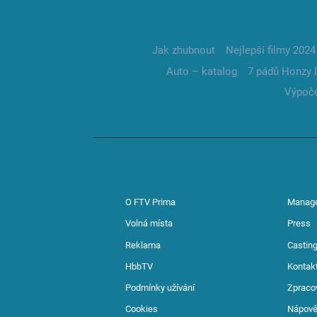
Jak zhubnout
Nejlepší filmy 2024
Auto – katalog
7 pádů Honzy 
Výpoče
O FTV Prima
Manag
Volná místa
Press
Reklama
Casting
HbbTV
Kontak
Podmínky užívání
Zpraco
Cookies
Nápov