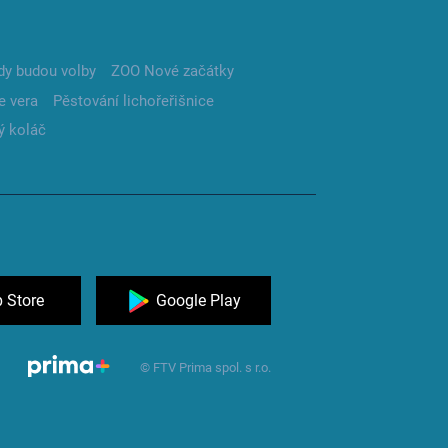
dy budou volby
ZOO Nové začátky
e vera
Pěstování lichořeřišnice
ý koláč
 Store
Google Play
© FTV Prima spol. s r.o.