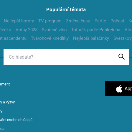
Populární témata
Nejlepší horory
TV program
Změna času
Partie
Počasí
K
Dědka
Volby 2025
Svařené víno
Tatarák podle Pohlreicha
Alo
t ascendentu
Tvarohové knedlíky
Nejlepší palačinky
Švestkov
ement
App
y a výzvy
ty
vání osobních údajů
ěda