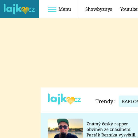
Menu
Showbyznys
Youtube
Youtuberky
Youtubeři
SHOPAHOLICADEL
FATTYPILLOW
ANNA ŠULC
FREESCOOT
SUGAR DENNY
ADAM KAJUMI
LADUŠKA
TADEÁŠ KUBĚNKA
DOMINIKA
DATEL
Trendy:
KARLO
MYSLIVCOVÁ
Známý český rapper
obviněn ze znásilnění:
Parťák Řezníka vysvětlil, 