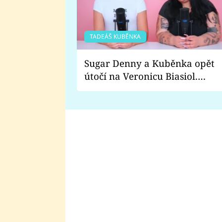
TADEÁŠ KUBĚNKA
Sugar Denny a Kuběnka opět
útočí na Veronicu Biasiol.
Proč je podle nich falešná a
lže o své nevěře?