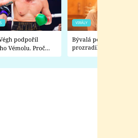
S
VIRÁLY
Bývalá pornoherečka
prozradila, co ji šokova
ho Vémolu. Proč
natáčení Euforie. Vážně
ji zápasit s ním než
bylo drsnější než hanba
 Kinclem?
filmy?