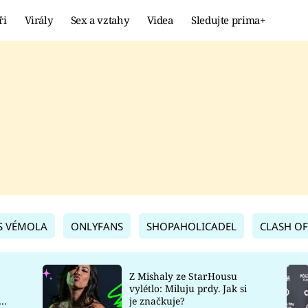
ři
Virály
Sex a vztahy
Videa
Sledujte prima+
Showbyznys
Extrém
VIRÁLY
KURIOZITY
VIDEA
KVÍZY
S VÉMOLA
ONLYFANS
SHOPAHOLICADEL
CLASH OF
Z Mishaly ze StarHousu
vylétlo: Miluju prdy. Jak si
co
je značkuje?