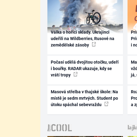
Válka o hořící sklady. Ukrajinci
Pri
udeřili na Wildberries, Rusové na
Pri
zemědělské zásoby
i n
Počasí udělá dvojitou otočku, udeří
Ma
i bouřky. RADAR ukazuje, kdy se
vž
vrátí tropy
já,
Masová střelba v thajské škole: Na
Ro
místě je sedm mrtvých. Student po
Pr
útoku spáchal sebevraždu
a 