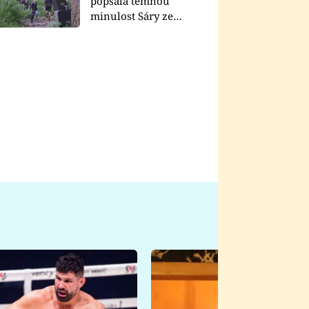
popsala temnou
minulost Sáry ze
seriálu Zákony vlka