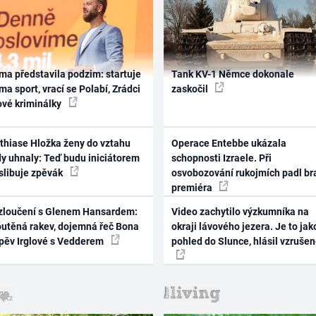
ma představila podzim: startuje
Tank KV-1 Němce dokonale
ma sport, vrací se Polabí, Zrádci
zaskočil
ové kriminálky
thiase Hložka ženy do vztahu
Operace Entebbe ukázala
dy uhnaly: Teď budu iniciátorem
schopnosti Izraele. Při
 slibuje zpěvák
osvobozování rukojmích padl br
premiéra
zloučení s Glenem Hansardem:
Video zachytilo výzkumníka na
outěná rakev, dojemná řeč Bona
okraji lávového jezera. Je to jak
zpěv Irglové s Vedderem
pohled do Slunce, hlásil vzruše