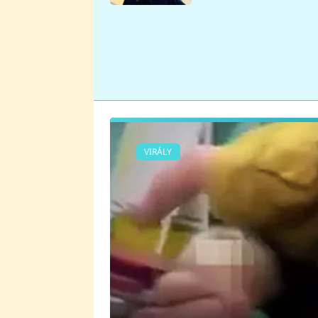
se v Plzni stalo
VIRÁLY