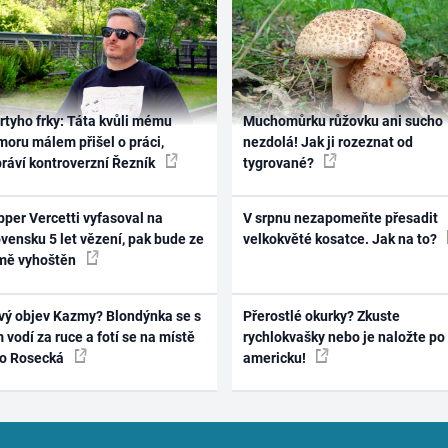
rtyho frky: Táta kvůli mému
Muchomůrku růžovku ani sucho
oru málem přišel o práci,
nezdolá! Jak ji rozeznat od
práví kontroverzní Řezník
tygrované?
per Vercetti vyfasoval na
V srpnu nezapomeňte přesadit
vensku 5 let vězení, pak bude ze
velkokvěté kosatce. Jak na to?
mě vyhoštěn
vý objev Kazmy? Blondýnka se s
Přerostlé okurky? Zkuste
 vodí za ruce a fotí se na místě
rychlokvašky nebo je naložte po
ko Rosecká
americku!