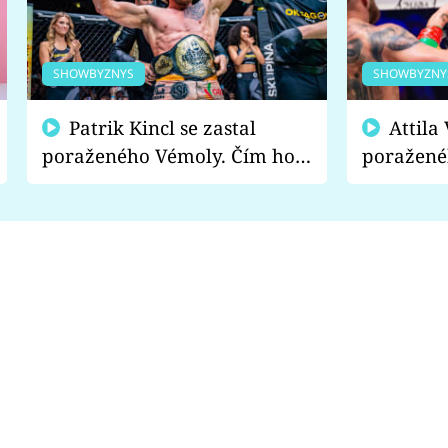
SHOWBYZNYS
SHOWBYZNY
Patrik Kincl se zastal
Attila Végh podpořil
poraženého Vémoly. Čím ho
poražené
fanoušci naštvali?
chce radě
s vítězem