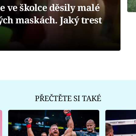
 ve školce děsily malé
ných maskách. Jaký trest
PŘEČTĚTE SI TAKÉ