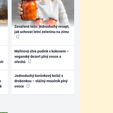
Zavařené lečo: jednoduchý recept,
jak uchovat letní zeleninu na zimu
Malinový chia pudink s kokosem –
veganský dezert plný ovoce a
atr
ořechů
Jednoduchý borůvkový koláč s
o
drobenkou – vláčný moučník plný
ně
ovoce