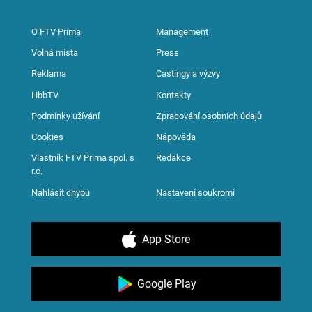
O FTV Prima
Management
Volná místa
Press
Reklama
Castingy a výzvy
HbbTV
Kontakty
Podmínky užívání
Zpracování osobních údajů
Cookies
Nápověda
Vlastník FTV Prima spol. s
Redakce
r.o.
Nahlásit chybu
Nastavení soukromí
App Store
Google Play