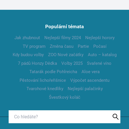
Populární témata
Jak zhubnout
Nejlepší filmy 2024
Nejlepší horory
TV program
Změna času
Partie
Počasí
Kdy budou volby
ZOO Nové začátky
Auto – katalog
7 pádů Honzy Dědka
Volby 2025
Svařené víno
Tatarák podle Pohlreicha
Aloe vera
Pěstování lichořeřišnice
Výpočet ascendentu
Tvarohové knedlíky
Nejlepší palačinky
Švestkový koláč