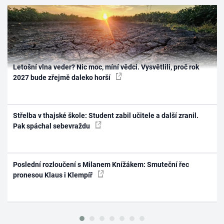
Letošní vlna veder? Nic moc, míní vědci. Vysvětlili, proč rok
2027 bude zřejmě daleko horší
Střelba v thajské škole: Student zabil učitele a další zranil.
Pak spáchal sebevraždu
Poslední rozloučení s Milanem Knížákem: Smuteční řec
pronesou Klaus i Klempíř