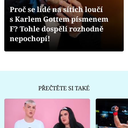
Sex a vztahy
Proč se lidé na sítích loučí
Videa
s Karlem Gottem písmenem
F? Tohle dospělí rozhodně
Sledujte prima+
nepochopí!
Přihlášení
Sledujte nás
PŘEČTĚTE SI TAKÉ