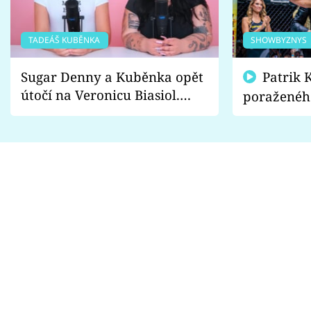
TADEÁŠ KUBĚNKA
SHOWBYZNYS
Sugar Denny a Kuběnka opět
Patrik Kincl se zastal
útočí na Veronicu Biasiol.
poraženéh
Proč je podle nich falešná a
fanoušci n
lže o své nevěře?