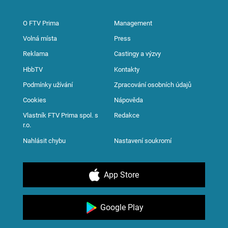
O FTV Prima
Management
Volná místa
Press
Reklama
Castingy a výzvy
HbbTV
Kontakty
Podmínky užívání
Zpracování osobních údajů
Cookies
Nápověda
Vlastník FTV Prima spol. s
Redakce
r.o.
Nahlásit chybu
Nastavení soukromí
App Store
Google Play