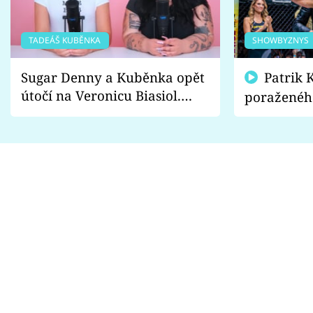
TADEÁŠ KUBĚNKA
SHOWBYZNYS
Sugar Denny a Kuběnka opět
Patrik Kincl se zastal
útočí na Veronicu Biasiol.
poraženéh
Proč je podle nich falešná a
fanoušci n
lže o své nevěře?