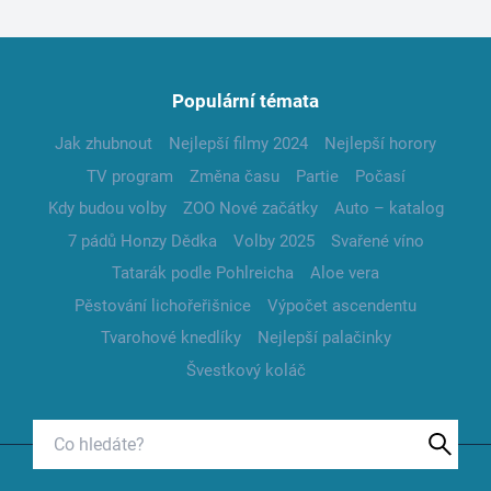
Populární témata
Jak zhubnout
Nejlepší filmy 2024
Nejlepší horory
TV program
Změna času
Partie
Počasí
Kdy budou volby
ZOO Nové začátky
Auto – katalog
7 pádů Honzy Dědka
Volby 2025
Svařené víno
Tatarák podle Pohlreicha
Aloe vera
Pěstování lichořeřišnice
Výpočet ascendentu
Tvarohové knedlíky
Nejlepší palačinky
Švestkový koláč