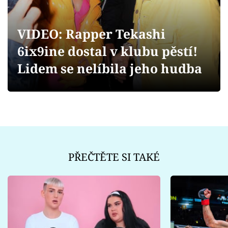
Sex a vztahy
Videa
VIDEO: Rapper Tekashi
6ix9ine dostal v klubu pěstí!
Sledujte prima+
Lidem se nelíbila jeho hudba
Přihlášení
Sledujte nás
PŘEČTĚTE SI TAKÉ