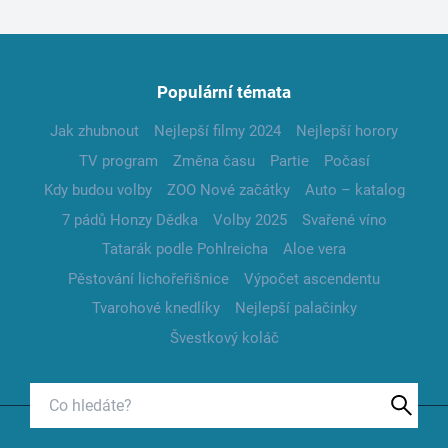
Populární témata
Jak zhubnout
Nejlepší filmy 2024
Nejlepší horory
TV program
Změna času
Partie
Počasí
Kdy budou volby
ZOO Nové začátky
Auto – katalog
7 pádů Honzy Dědka
Volby 2025
Svařené víno
Tatarák podle Pohlreicha
Aloe vera
Pěstování lichořeřišnice
Výpočet ascendentu
Tvarohové knedlíky
Nejlepší palačinky
Švestkový koláč