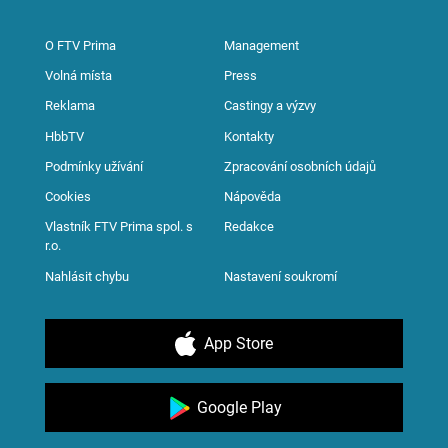
O FTV Prima
Management
Volná místa
Press
Reklama
Castingy a výzvy
HbbTV
Kontakty
Podmínky užívání
Zpracování osobních údajů
Cookies
Nápověda
Vlastník FTV Prima spol. s
Redakce
r.o.
Nahlásit chybu
Nastavení soukromí
App Store
Google Play