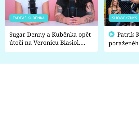
TADEÁŠ KUBĚNKA
SHOWBYZNYS
Sugar Denny a Kuběnka opět
Patrik Kincl se zastal
útočí na Veronicu Biasiol.
poraženéh
Proč je podle nich falešná a
fanoušci n
lže o své nevěře?