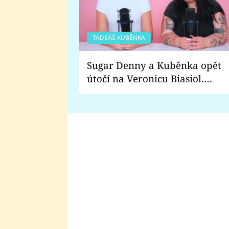
TADEÁŠ KUBĚNKA
Sugar Denny a Kuběnka opět
útočí na Veronicu Biasiol.
Proč je podle nich falešná a
lže o své nevěře?