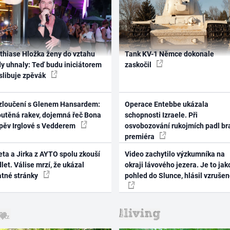
thiase Hložka ženy do vztahu
Tank KV-1 Němce dokonale
dy uhnaly: Teď budu iniciátorem
zaskočil
 slibuje zpěvák
zloučení s Glenem Hansardem:
Operace Entebbe ukázala
outěná rakev, dojemná řeč Bona
schopnosti Izraele. Při
zpěv Irglové s Vedderem
osvobozování rukojmích padl br
premiéra
ta a Jirka z AYTO spolu zkouší
Video zachytilo výzkumníka na
let. Válise mrzí, že ukázal
okraji lávového jezera. Je to jak
atné stránky
pohled do Slunce, hlásil vzruše