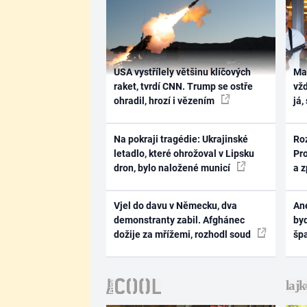
USA vystřílely většinu klíčových
Ma
raket, tvrdí CNN. Trump se ostře
vž
ohradil, hrozí i vězením
já,
Na pokraji tragédie: Ukrajinské
Ro
letadlo, které ohrožoval v Lipsku
Pr
dron, bylo naložené municí
a 
Vjel do davu v Německu, dva
Ane
demonstranty zabil. Afghánec
byd
dožije za mřížemi, rozhodl soud
šp