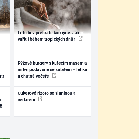
Léto bez přehřáté kuchyně. Jak
vařit i během tropických dnů?
Rýžové burgery s kuřecím masem a
mrkví podávané se salátem – lehká
atr
a chutná večeře
Cuketové rizoto se slaninou a
o
čedarem
ně