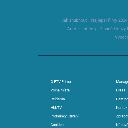
Jak zhubnout
Nejlepší filmy 2024
Auto – katalog
7 pádů Honzy 
Výpoče
O FTV Prima
Manag
Volná místa
Press
Reklama
Casting
HbbTV
Kontak
Podmínky užívání
Zpraco
Cookies
Nápov