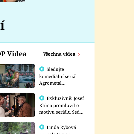
nemá
í
P Videa
Všechna videa
Sledujte
komediální seriál
Agrometal
exkluzivně na
prima+
Exkluzivně: Josef
Klíma promluvil o
motivu seriálu Sedm
schodů k moci
Linda Rybová