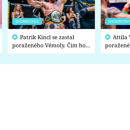
SHOWBYZNYS
SHOWBYZNY
Patrik Kincl se zastal
Attila Végh podpořil
poraženého Vémoly. Čím ho
poražené
fanoušci naštvali?
chce radě
s vítězem