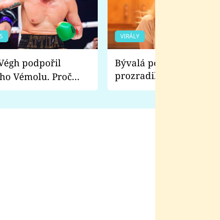
S
VIRÁLY
Bývalá pornoherečka
prozradila, co ji šokova
ho Vémolu. Proč
natáčení Euforie. Vážně
ji zápasit s ním než
bylo drsnější než hanba
 Kinclem?
filmy?