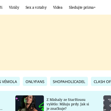
ři
Virály
Sex a vztahy
Videa
Sledujte prima+
Showbyznys
Extrém
VIRÁLY
KURIOZITY
VIDEA
KVÍZY
S VÉMOLA
ONLYFANS
SHOPAHOLICADEL
CLASH OF
Z Mishaly ze StarHousu
vylétlo: Miluju prdy. Jak si
co
je značkuje?