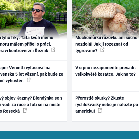
rtyho frky: Táta kvůli mému
Muchomůrku růžovku ani sucho
oru málem přišel o práci,
nezdolá! Jak ji rozeznat od
práví kontroverzní Řezník
tygrované?
per Vercetti vyfasoval na
V srpnu nezapomeňte přesadit
vensku 5 let vězení, pak bude ze
velkokvěté kosatce. Jak na to?
mě vyhoštěn
vý objev Kazmy? Blondýnka se s
Přerostlé okurky? Zkuste
 vodí za ruce a fotí se na místě
rychlokvašky nebo je naložte po
ko Rosecká
americku!