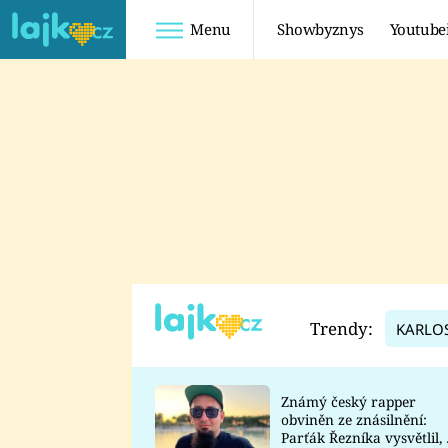
Menu
Showbyznys
Youtube
Youtuberky
Youtubeři
SHOPAHOLICADEL
FATTYPILLOW
ANNA ŠULC
FREESCOOT
SUGAR DENNY
ADAM KAJUMI
LADUŠKA
TADEÁŠ KUBĚNKA
DOMINIKA
DATEL
Trendy:
KARLO
MYSLIVCOVÁ
Známý český rapper
obviněn ze znásilnění:
Parťák Řezníka vysvětlil, 