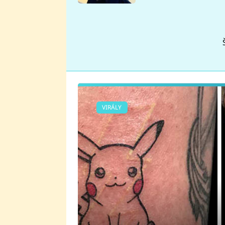
se v Plzni stalo
VIRÁLY