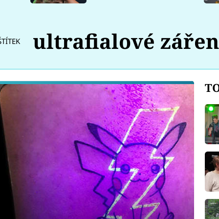
ultrafialové zářen
ŠTÍTEK
TO