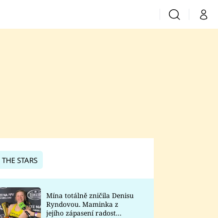
Vyhledávání
Můj 
Prima+
CNN Prima News
Prima Fresh
Prima Living
Prima Zoom
 THE STARS
Prima Lajk
Mína totálně zničila Denisu
Ryndovou. Maminka z
Sledujte nás
jejího zápasení radost