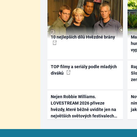
10 nejlepších dílů Hvězdné brány
Ma
hum
vy
TOP filmy a seriály podle mladých
Rap
diváků
Slo
ze
Nejen Robbie Williams.
No
LOVESTREAM 2026 přiveze
ním
hvězdy, které běžně uvidíte jen na
ja
největších světových festivalech