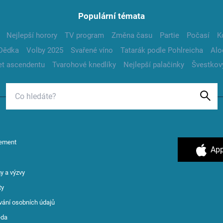
Populární témata
Nejlepší horory
TV program
Změna času
Partie
Počasí
K
Dědka
Volby 2025
Svařené víno
Tatarák podle Pohlreicha
Alo
t ascendentu
Tvarohové knedlíky
Nejlepší palačinky
Švestkov
ement
App
y a výzvy
ty
vání osobních údajů
ěda