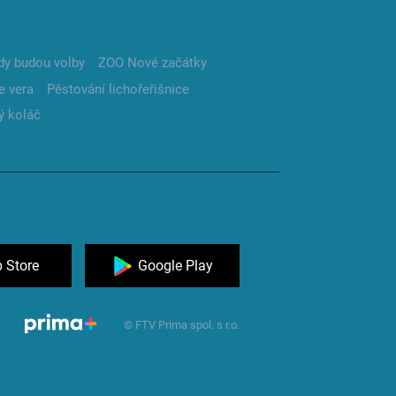
dy budou volby
ZOO Nové začátky
e vera
Pěstování lichořeřišnice
ý koláč
 Store
Google Play
© FTV Prima spol. s r.o.