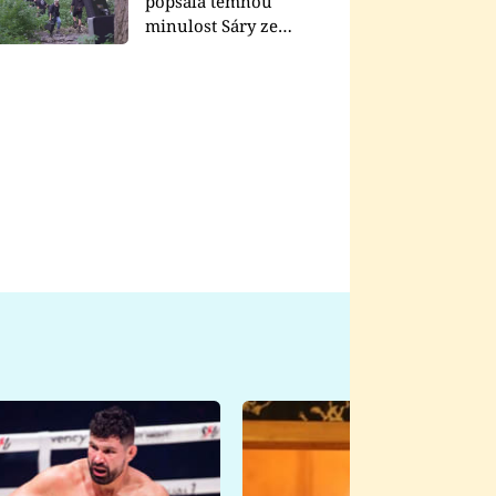
popsala temnou
minulost Sáry ze
seriálu Zákony vlka