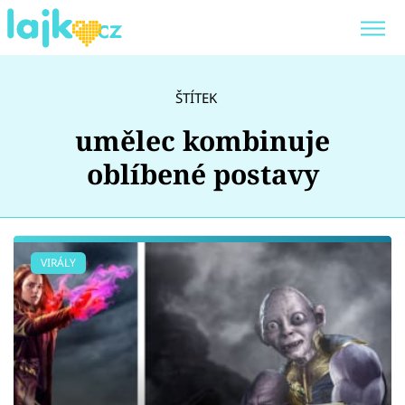
Trendy:
KARLOS VÉMOLA
ONLYFANS
ŠTÍTEK
SHOPAHOLICADEL
CLASH OF THE STARS
umělec kombinuje
oblíbené postavy
Témata
VIRÁLY
Showbyznys
Youtubeři
Virály