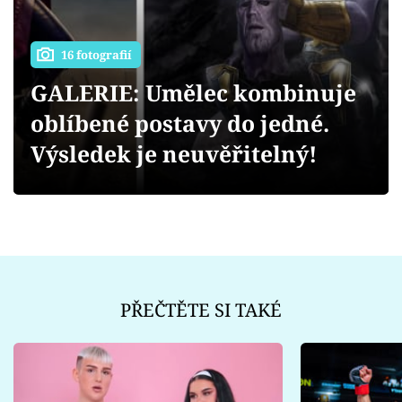
Sex a vztahy
Videa
16 fotografií
GALERIE: Umělec kombinuje
Sledujte prima+
oblíbené postavy do jedné.
Přihlášení
Výsledek je neuvěřitelný!
Sledujte nás
PŘEČTĚTE SI TAKÉ