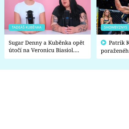
TADEÁŠ KUBĚNKA
SHOWBYZNYS
Sugar Denny a Kuběnka opět
Patrik Kincl se zastal
útočí na Veronicu Biasiol.
poraženéh
Proč je podle nich falešná a
fanoušci n
lže o své nevěře?