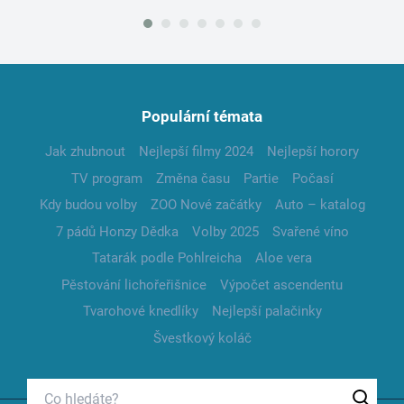
Populární témata
Jak zhubnout
Nejlepší filmy 2024
Nejlepší horory
TV program
Změna času
Partie
Počasí
Kdy budou volby
ZOO Nové začátky
Auto – katalog
7 pádů Honzy Dědka
Volby 2025
Svařené víno
Tatarák podle Pohlreicha
Aloe vera
Pěstování lichořeřišnice
Výpočet ascendentu
Tvarohové knedlíky
Nejlepší palačinky
Švestkový koláč