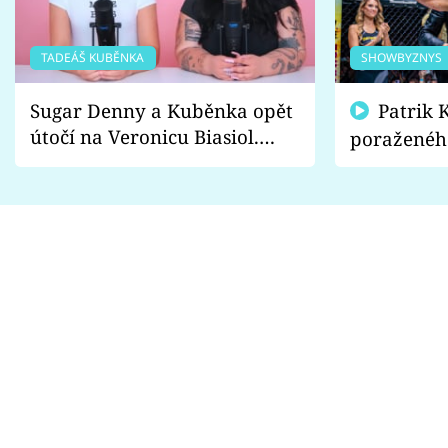
TADEÁŠ KUBĚNKA
SHOWBYZNYS
Sugar Denny a Kuběnka opět
Patrik Kincl se zastal
útočí na Veronicu Biasiol.
poraženéh
Proč je podle nich falešná a
fanoušci n
lže o své nevěře?