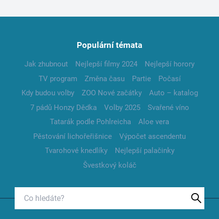
Populární témata
Jak zhubnout
Nejlepší filmy 2024
Nejlepší horory
TV program
Změna času
Partie
Počasí
Kdy budou volby
ZOO Nové začátky
Auto – katalog
7 pádů Honzy Dědka
Volby 2025
Svařené víno
Tatarák podle Pohlreicha
Aloe vera
Pěstování lichořeřišnice
Výpočet ascendentu
Tvarohové knedlíky
Nejlepší palačinky
Švestkový koláč