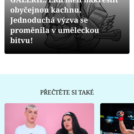
Sex a vztahy
obyčejnou kachnu.
Videa
Jednoduchá výzva se
proměnila v uměleckou
Sledujte prima+
bitvu!
Přihlášení
Sledujte nás
PŘEČTĚTE SI TAKÉ