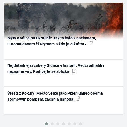
Mýty o válce na Ukrajině: Jak to bylo s nacismem,
Euromajdanem či Krymem a kdo je diktátor?
Nejdetailnější záběry Slunce v historii: Vědci odhalili i
neznámé víry. Podívejte se zblízka
Štěstí z Kokury: Město velké jako Plzeň uniklo oběma
atomovým bombám, zasáhla náhoda