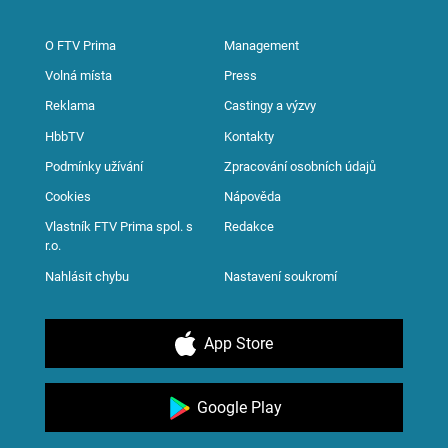
O FTV Prima
Management
Volná místa
Press
Reklama
Castingy a výzvy
HbbTV
Kontakty
Podmínky užívání
Zpracování osobních údajů
Cookies
Nápověda
Vlastník FTV Prima spol. s
Redakce
r.o.
Nahlásit chybu
Nastavení soukromí
App Store
Google Play