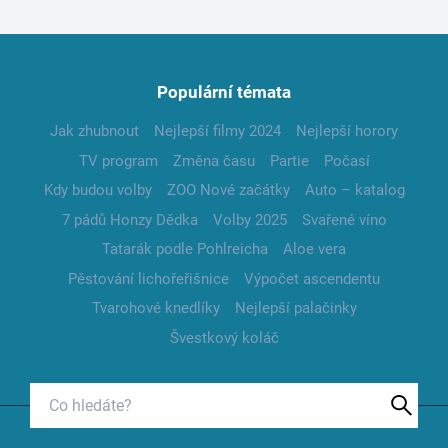
Populární témata
Jak zhubnout
Nejlepší filmy 2024
Nejlepší horory
TV program
Změna času
Partie
Počasí
Kdy budou volby
ZOO Nové začátky
Auto – katalog
7 pádů Honzy Dědka
Volby 2025
Svařené víno
Tatarák podle Pohlreicha
Aloe vera
Pěstování lichořeřišnice
Výpočet ascendentu
Tvarohové knedlíky
Nejlepší palačinky
Švestkový koláč