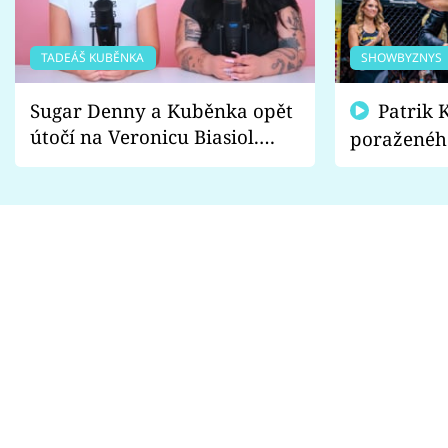
TADEÁŠ KUBĚNKA
SHOWBYZNYS
Sugar Denny a Kuběnka opět
Patrik Kincl se zastal
útočí na Veronicu Biasiol.
poraženéh
Proč je podle nich falešná a
fanoušci n
lže o své nevěře?