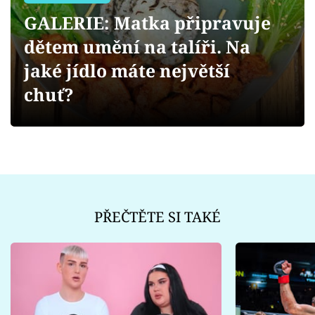
Sex a vztahy
GALERIE: Matka připravuje
Videa
dětem umění na talíři. Na
jaké jídlo máte největší
Sledujte prima+
chuť?
Přihlášení
Sledujte nás
PŘEČTĚTE SI TAKÉ