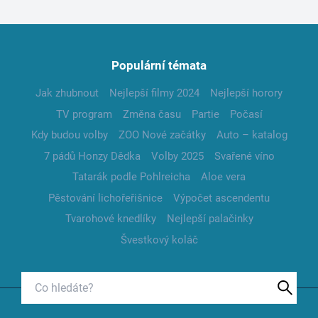
Populární témata
Jak zhubnout
Nejlepší filmy 2024
Nejlepší horory
TV program
Změna času
Partie
Počasí
Kdy budou volby
ZOO Nové začátky
Auto – katalog
7 pádů Honzy Dědka
Volby 2025
Svařené víno
Tatarák podle Pohlreicha
Aloe vera
Pěstování lichořeřišnice
Výpočet ascendentu
Tvarohové knedlíky
Nejlepší palačinky
Švestkový koláč