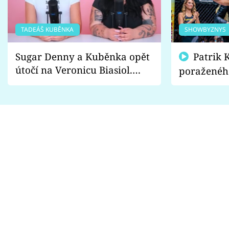
TADEÁŠ KUBĚNKA
SHOWBYZNYS
Sugar Denny a Kuběnka opět
Patrik Kincl se zastal
útočí na Veronicu Biasiol.
poraženéh
Proč je podle nich falešná a
fanoušci n
lže o své nevěře?