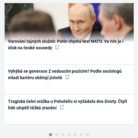
Varování tajných služeb: Putin chystá test NATO. Ve hře je i
útok na české sousedy
Vyhýbá se generace Z vedoucím pozicím? Podle sociologů
mladí kariéru obětují jistotě
Tragická čelní srážka u Pohořelic si vyžádala dva životy. Čtyři
lidé utrpěli těžká zranění