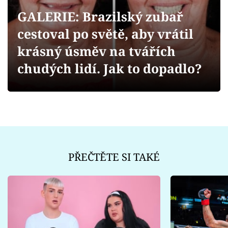
Sex a vztahy
GALERIE: Brazilský zubař
Videa
cestoval po světě, aby vrátil
krásný úsměv na tvářích
Sledujte prima+
chudých lidí. Jak to dopadlo?
Přihlášení
Sledujte nás
PŘEČTĚTE SI TAKÉ