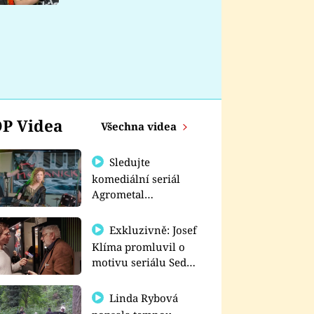
nemá
P Videa
Všechna videa
Sledujte
komediální seriál
Agrometal
exkluzivně na
prima+
Exkluzivně: Josef
Klíma promluvil o
motivu seriálu Sedm
schodů k moci
Linda Rybová