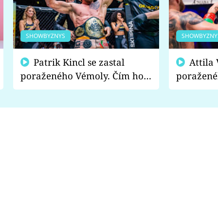
SHOWBYZNYS
SHOWBYZNY
Patrik Kincl se zastal
Attila Végh podpořil
poraženého Vémoly. Čím ho
poražené
fanoušci naštvali?
chce radě
s vítězem