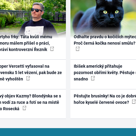
rtyho frky: Táta kvůli mému
Odhalte pravdu o kočičích mýtec
oru málem přišel o práci,
Proč černá kočka nenosí smůlu?
práví kontroverzní Řezník
per Vercetti vyfasoval na
Ibišek americký přitahuje
vensku 5 let vězení, pak bude ze
pozornost obřími květy. Pěstuje 
mě vyhoštěn
snadno
vý objev Kazmy? Blondýnka se s
Pěstujte brusinky! Na co je dobr
 vodí za ruce a fotí se na místě
hořce kyselé červené ovoce?
ko Rosecká