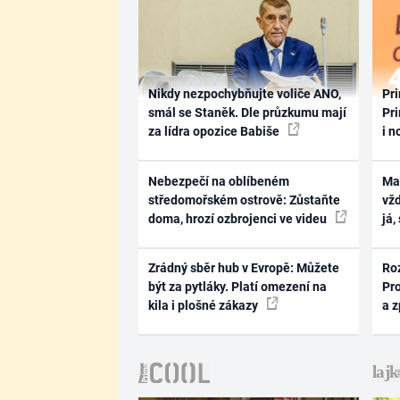
Nikdy nezpochybňujte voliče ANO,
Pri
smál se Staněk. Dle průzkumu mají
Pri
za lídra opozice Babiše
i n
Nebezpečí na oblíbeném
Ma
středomořském ostrově: Zůstaňte
vž
doma, hrozí ozbrojenci ve videu
já,
Zrádný sběr hub v Evropě: Můžete
Ro
být za pytláky. Platí omezení na
Pr
kila i plošné zákazy
a 