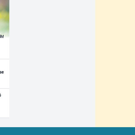
h!
se
é