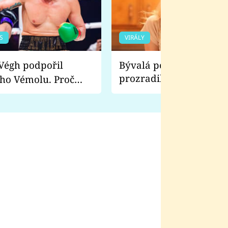
S
VIRÁLY
Bývalá pornoherečka
prozradila, co ji šokova
ho Vémolu. Proč
natáčení Euforie. Vážně
ji zápasit s ním než
bylo drsnější než hanba
 Kinclem?
filmy?