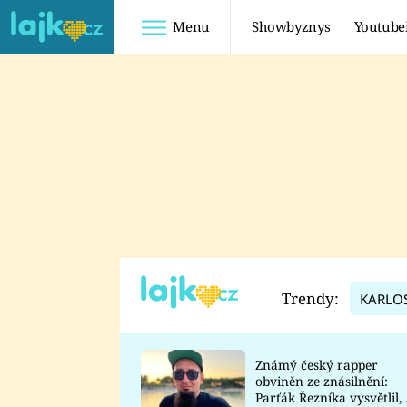
Menu
Showbyznys
Youtube
Youtuberky
Youtubeři
SHOPAHOLICADEL
FATTYPILLOW
ANNA ŠULC
FREESCOOT
SUGAR DENNY
ADAM KAJUMI
LADUŠKA
TADEÁŠ KUBĚNKA
DOMINIKA
DATEL
Trendy:
KARLO
MYSLIVCOVÁ
Známý český rapper
obviněn ze znásilnění:
Parťák Řezníka vysvětlil, 