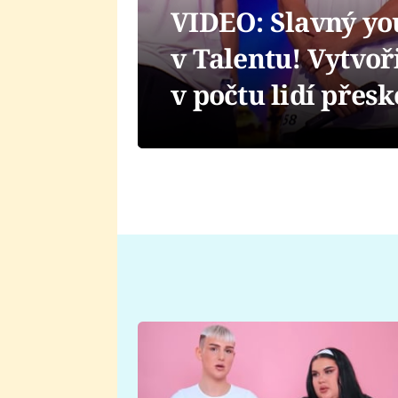
VIDEO: Slavný yo
v Talentu! Vytvoř
v počtu lidí přes