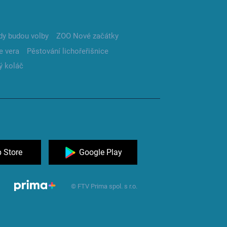
dy budou volby
ZOO Nové začátky
e vera
Pěstování lichořeřišnice
ý koláč
 Store
Google Play
© FTV Prima spol. s r.o.