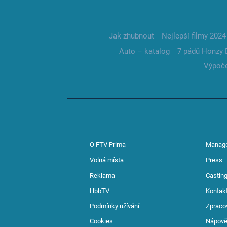
Jak zhubnout
Nejlepší filmy 2024
Auto – katalog
7 pádů Honzy 
Výpoče
O FTV Prima
Manag
Volná místa
Press
Reklama
Casting
HbbTV
Kontak
Podmínky užívání
Zpraco
Cookies
Nápov