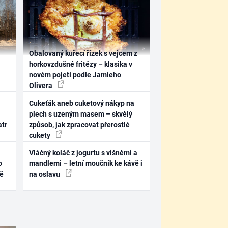
Obalovaný kuřecí řízek s vejcem z
horkovzdušné fritézy – klasika v
novém pojetí podle Jamieho
Olivera
Cukeťák aneb cuketový nákyp na
plech s uzeným masem – skvělý
atr
způsob, jak zpracovat přerostlé
cukety
Vláčný koláč z jogurtu s višněmi a
o
mandlemi – letní moučník ke kávě i
ně
na oslavu