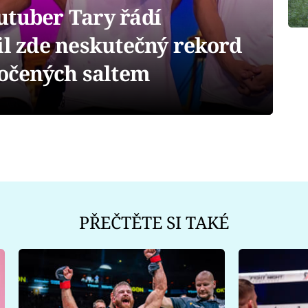
utuber Tary řádí
il zde neskutečný rekord
kočených saltem
PŘEČTĚTE SI TAKÉ