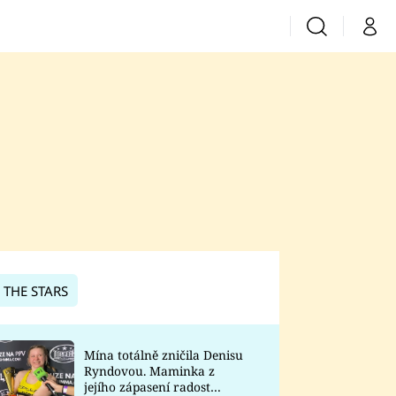
Vyhledávání
Můj 
Prima+
CNN Prima News
Prima Fresh
Prima Living
Prima Zoom
 THE STARS
Prima Lajk
Mína totálně zničila Denisu
Ryndovou. Maminka z
Sledujte nás
jejího zápasení radost