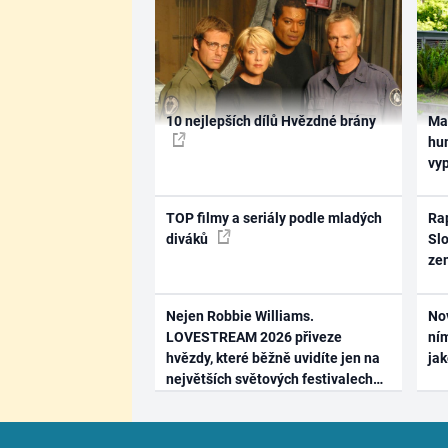
10 nejlepších dílů Hvězdné brány
Ma
hum
vy
TOP filmy a seriály podle mladých
Rap
diváků
Slo
ze
Nejen Robbie Williams.
No
LOVESTREAM 2026 přiveze
ním
hvězdy, které běžně uvidíte jen na
ja
největších světových festivalech