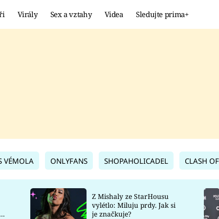
ři
Virály
Sex a vztahy
Videa
Sledujte prima+
Showbyznys
Extrém
VIRÁLY
KURIOZITY
VIDEA
KVÍZY
S VÉMOLA
ONLYFANS
SHOPAHOLICADEL
CLASH OF
Z Mishaly ze StarHousu
vylétlo: Miluju prdy. Jak si
co
je značkuje?