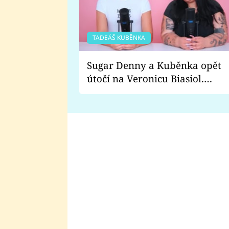
TADEÁŠ KUBĚNKA
Sugar Denny a Kuběnka opět
útočí na Veronicu Biasiol.
Proč je podle nich falešná a
lže o své nevěře?