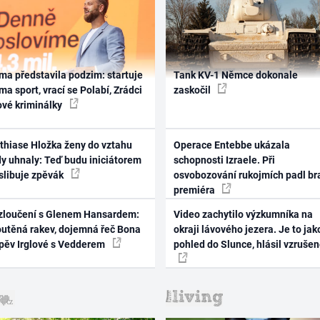
ma představila podzim: startuje
Tank KV-1 Němce dokonale
ma sport, vrací se Polabí, Zrádci
zaskočil
ové kriminálky
thiase Hložka ženy do vztahu
Operace Entebbe ukázala
dy uhnaly: Teď budu iniciátorem
schopnosti Izraele. Při
 slibuje zpěvák
osvobozování rukojmích padl br
premiéra
zloučení s Glenem Hansardem:
Video zachytilo výzkumníka na
outěná rakev, dojemná řeč Bona
okraji lávového jezera. Je to jak
zpěv Irglové s Vedderem
pohled do Slunce, hlásil vzruše