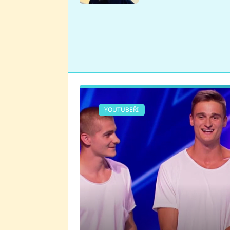
se v Plzni stalo
YOUTUBEŘI