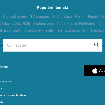
Populární témata
Nejlepší horory
TV program
Změna času
Partie
Počasí
K
Dědka
Volby 2025
Svařené víno
Tatarák podle Pohlreicha
Alo
t ascendentu
Tvarohové knedlíky
Nejlepší palačinky
Švestkov
ement
App
y a výzvy
ty
vání osobních údajů
ěda