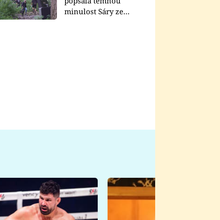
popsala temnou
minulost Sáry ze
seriálu Zákony vlka