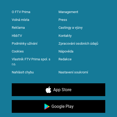
O FTV Prima
Management
Volná místa
Press
Reklama
Castingy a výzvy
HbbTV
Kontakty
Podmínky užívání
Zpracování osobních údajů
Cookies
Nápověda
Vlastník FTV Prima spol. s
Redakce
r.o.
Nahlásit chybu
Nastavení soukromí
App Store
Google Play