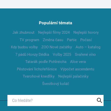
Populární témata
Jak zhubnout
Nejlepší filmy 2024
Nejlepší horory
TV program
Změna času
Partie
Počasí
Kdy budou volby
ZOO Nové začátky
Auto – katalog
7 pádů Honzy Dědka
Volby 2025
Svařené víno
Tatarák podle Pohlreicha
Aloe vera
Pěstování lichořeřišnice
Výpočet ascendentu
Tvarohové knedlíky
Nejlepší palačinky
Švestkový koláč