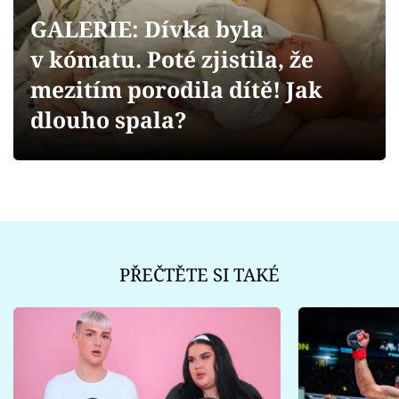
Sex a vztahy
GALERIE: Dívka byla
Videa
v kómatu. Poté zjistila, že
mezitím porodila dítě! Jak
Sledujte prima+
dlouho spala?
Přihlášení
Sledujte nás
PŘEČTĚTE SI TAKÉ