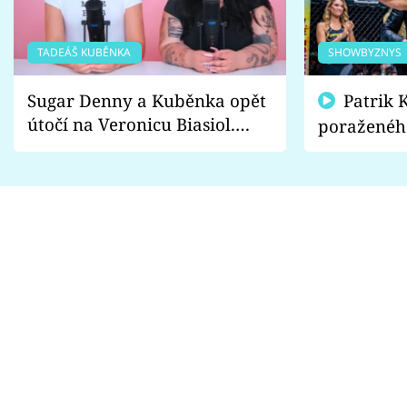
TADEÁŠ KUBĚNKA
SHOWBYZNYS
Sugar Denny a Kuběnka opět
Patrik Kincl se zastal
útočí na Veronicu Biasiol.
poraženéh
Proč je podle nich falešná a
fanoušci n
lže o své nevěře?