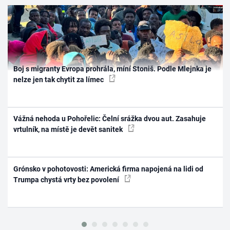
Boj s migranty Evropa prohrála, míní Stoniš. Podle Mlejnka je
nelze jen tak chytit za límec
Vážná nehoda u Pohořelic: Čelní srážka dvou aut. Zasahuje
vrtulník, na místě je devět sanitek
Grónsko v pohotovosti: Americká firma napojená na lidi od
Trumpa chystá vrty bez povolení