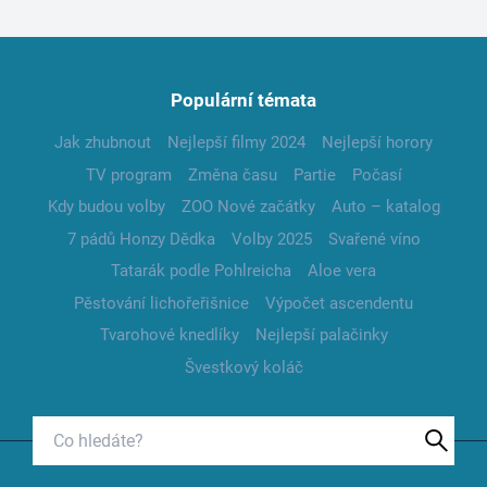
Populární témata
Jak zhubnout
Nejlepší filmy 2024
Nejlepší horory
TV program
Změna času
Partie
Počasí
Kdy budou volby
ZOO Nové začátky
Auto – katalog
7 pádů Honzy Dědka
Volby 2025
Svařené víno
Tatarák podle Pohlreicha
Aloe vera
Pěstování lichořeřišnice
Výpočet ascendentu
Tvarohové knedlíky
Nejlepší palačinky
Švestkový koláč