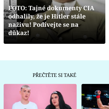
Sex a vztahy
FOTO: Tajné dokumenty CIA
Videa
odhalily, že je Hitler stále
naživu! Podívejte se na
Sledujte prima+
důkaz!
Přihlášení
Sledujte nás
PŘEČTĚTE SI TAKÉ