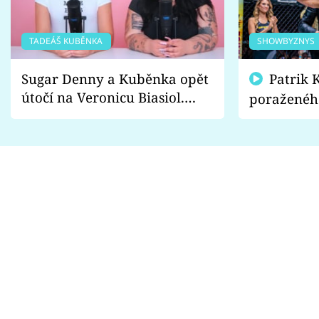
TADEÁŠ KUBĚNKA
SHOWBYZNYS
Sugar Denny a Kuběnka opět
Patrik Kincl se zastal
útočí na Veronicu Biasiol.
poraženéh
Proč je podle nich falešná a
fanoušci n
lže o své nevěře?