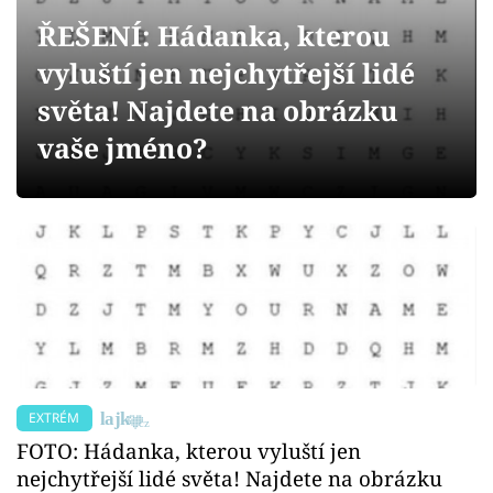
Sex a vztahy
ŘEŠENÍ: Hádanka, kterou
Videa
vyluští jen nejchytřejší lidé
světa! Najdete na obrázku
Sledujte prima+
vaše jméno?
Přihlášení
Sledujte nás
EXTRÉM
FOTO: Hádanka, kterou vyluští jen
nejchytřejší lidé světa! Najdete na obrázku