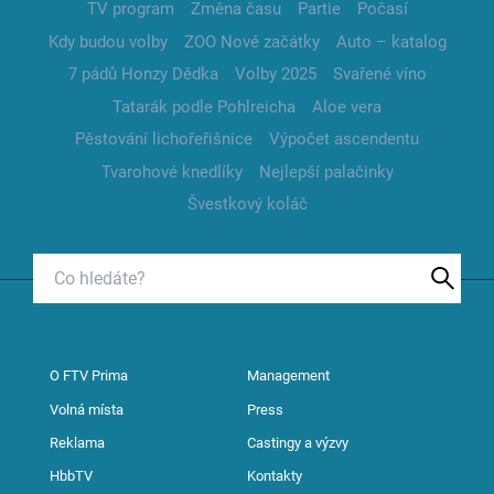
TV program
Změna času
Partie
Počasí
Kdy budou volby
ZOO Nové začátky
Auto – katalog
7 pádů Honzy Dědka
Volby 2025
Svařené víno
Tatarák podle Pohlreicha
Aloe vera
Pěstování lichořeřišnice
Výpočet ascendentu
Tvarohové knedlíky
Nejlepší palačinky
Švestkový koláč
O FTV Prima
Management
Volná místa
Press
Reklama
Castingy a výzvy
HbbTV
Kontakty