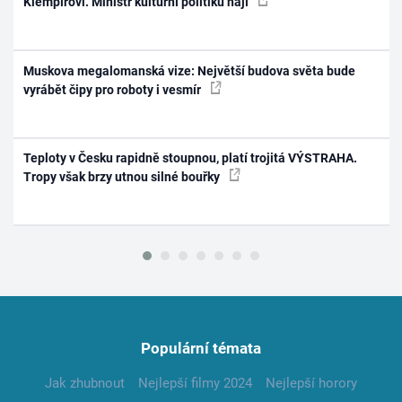
Klempířovi. Ministr kulturní politiku hájí
Muskova megalomanská vize: Největší budova světa bude
vyrábět čipy pro roboty i vesmír
Teploty v Česku rapidně stoupnou, platí trojitá VÝSTRAHA.
Tropy však brzy utnou silné bouřky
Populární témata
Jak zhubnout
Nejlepší filmy 2024
Nejlepší horory