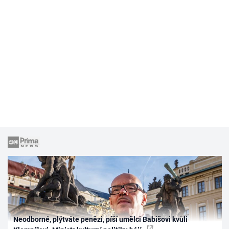
Neodborné, plýtváte penězi, píší umělci Babišovi kvůli