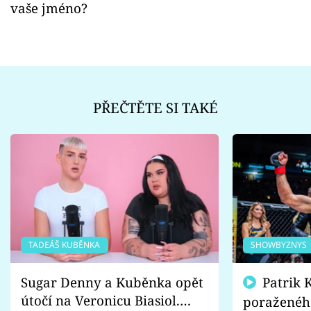
vaše jméno?
PŘEČTĚTE SI TAKÉ
TADEÁŠ KUBĚNKA
SHOWBYZNYS
Sugar Denny a Kuběnka opět
Patrik Kincl se zastal
útočí na Veronicu Biasiol.
poraženéh