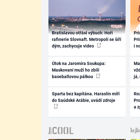
Bratislavou otřásl výbuch: Hoří
Pri
rafinerie Slovnaft. Metropolí se šíří
Pri
dým, zachycuje video
i n
Útok na Jaromíra Soukupa:
Ma
Maskovaní muži ho zbili
vž
baseballovou pálkou
já,
Sparta bez kapitána. Haraslín míří
Ro
do Saúdské Arábie, uvádí zdroje
Pr
a 