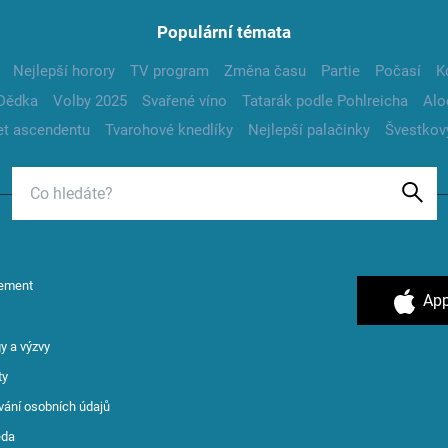
Populární témata
Nejlepší horory
TV program
Změna času
Partie
Počasí
K
Dědka
Volby 2025
Svařené víno
Tatarák podle Pohlreicha
Alo
t ascendentu
Tvarohové knedlíky
Nejlepší palačinky
Švestkov
ement
App
y a výzvy
ty
vání osobních údajů
ěda