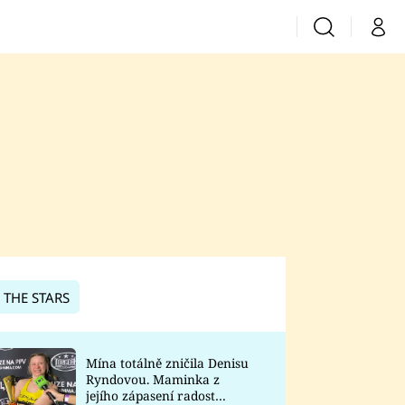
Vyhledávání
Můj 
Prima+
CNN Prima News
Prima Fresh
Prima Living
Prima Zoom
 THE STARS
Prima Lajk
Mína totálně zničila Denisu
Ryndovou. Maminka z
Sledujte nás
jejího zápasení radost