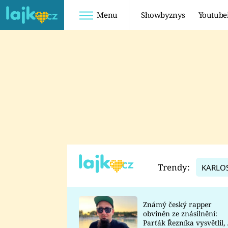
Menu
Showbyznys
Youtube
Youtuberky
Youtubeři
SHOPAHOLICADEL
FATTYPILLOW
ANNA ŠULC
FREESCOOT
SUGAR DENNY
ADAM KAJUMI
LADUŠKA
TADEÁŠ KUBĚNKA
DOMINIKA
DATEL
Trendy:
KARLO
MYSLIVCOVÁ
Známý český rapper
obviněn ze znásilnění:
Parťák Řezníka vysvětlil, 