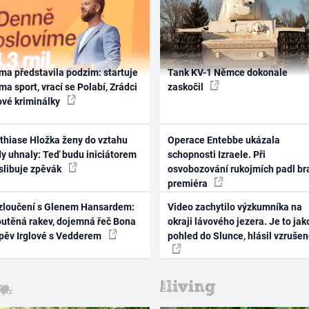
ma představila podzim: startuje
Tank KV-1 Němce dokonale
ma sport, vrací se Polabí, Zrádci
zaskočil
ové kriminálky
thiase Hložka ženy do vztahu
Operace Entebbe ukázala
dy uhnaly: Teď budu iniciátorem
schopnosti Izraele. Při
 slibuje zpěvák
osvobozování rukojmích padl br
premiéra
zloučení s Glenem Hansardem:
Video zachytilo výzkumníka na
outěná rakev, dojemná řeč Bona
okraji lávového jezera. Je to jak
zpěv Irglové s Vedderem
pohled do Slunce, hlásil vzruše