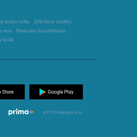
dy budou volby
ZOO Nové začátky
e vera
Pěstování lichořeřišnice
ý koláč
 Store
Google Play
© FTV Prima spol. s r.o.