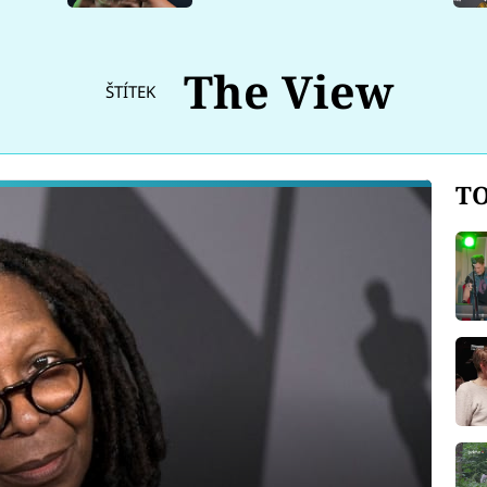
The View
ŠTÍTEK
TO