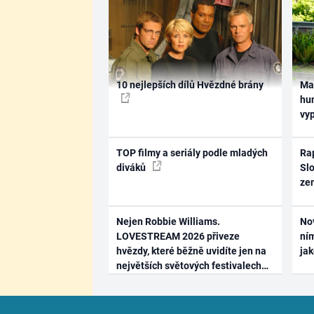
10 nejlepších dílů Hvězdné brány
Ma
hum
vy
TOP filmy a seriály podle mladých
Rap
diváků
Slo
ze
Nejen Robbie Williams.
No
LOVESTREAM 2026 přiveze
ním
hvězdy, které běžně uvidíte jen na
ja
největších světových festivalech