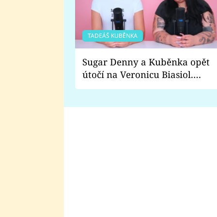
TADEÁŠ KUBĚNKA
Sugar Denny a Kuběnka opět
útočí na Veronicu Biasiol.
Proč je podle nich falešná a
lže o své nevěře?