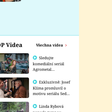
nemá
P Videa
Všechna videa
Sledujte
komediální seriál
Agrometal
exkluzivně na
prima+
Exkluzivně: Josef
Klíma promluvil o
motivu seriálu Sedm
schodů k moci
Linda Rybová