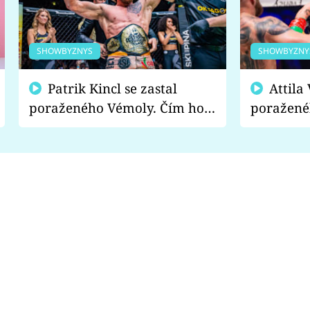
SHOWBYZNYS
SHOWBYZNY
Patrik Kincl se zastal
Attila Végh podpořil
poraženého Vémoly. Čím ho
poražené
fanoušci naštvali?
chce radě
s vítězem