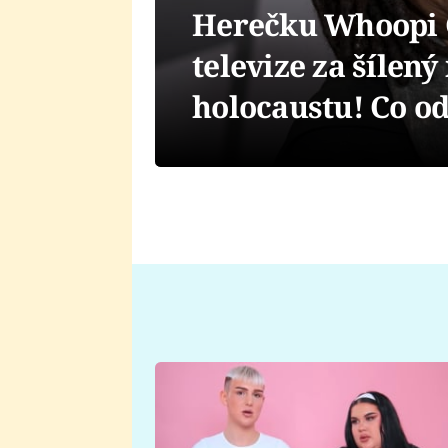
Herečku Whoopi G
televize za šílený
holocaustu! Co o