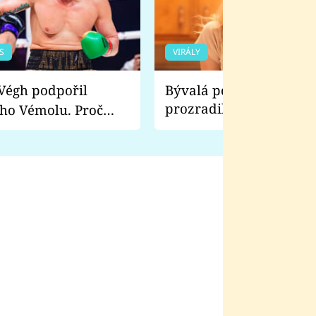
S
VIRÁLY
Bývalá pornoherečka
prozradila, co ji šokova
ho Vémolu. Proč
natáčení Euforie. Vážně
ji zápasit s ním než
bylo drsnější než hanba
 Kinclem?
filmy?