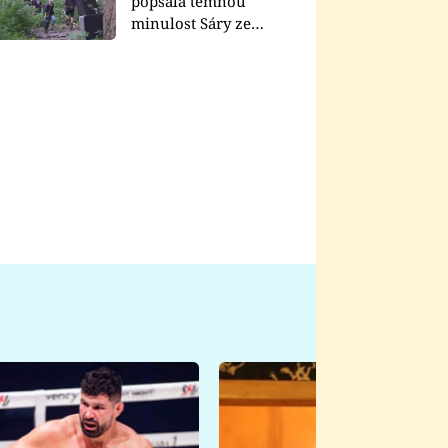
popsala temnou
minulost Sáry ze
seriálu Zákony vlka