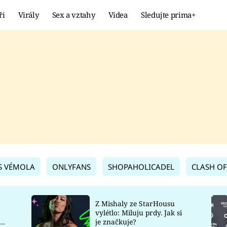
ři
Virály
Sex a vztahy
Videa
Sledujte prima+
Showbyznys
Extrém
VIRÁLY
KURIOZITY
VIDEA
KVÍZY
S VÉMOLA
ONLYFANS
SHOPAHOLICADEL
CLASH OF
Z Mishaly ze StarHousu
vylétlo: Miluju prdy. Jak si
co
je značkuje?