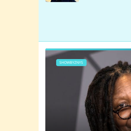
se v Plzni stalo
SHOWBYZNYS