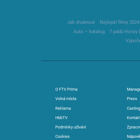
Jak zhubnout
Nejlepší filmy 2024
Auto – katalog
7 pádů Honzy 
Výpoče
O FTV Prima
Manag
Volná místa
Press
Reklama
Casting
HbbTV
Kontak
Podmínky užívání
Zpraco
Cookies
Nápov