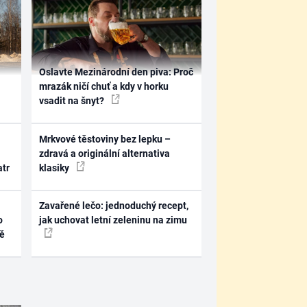
Oslavte Mezinárodní den piva: Proč
mrazák ničí chuť a kdy v horku
vsadit na šnyt?
Mrkvové těstoviny bez lepku –
zdravá a originální alternativa
atr
klasiky
Zavařené lečo: jednoduchý recept,
o
jak uchovat letní zeleninu na zimu
ně