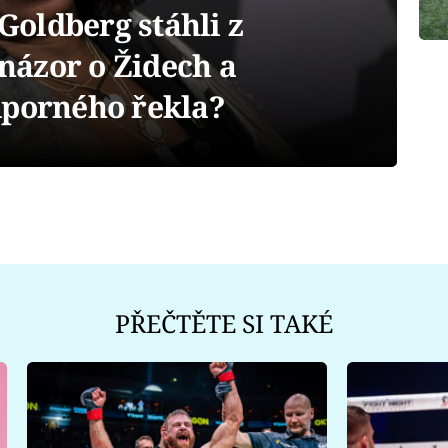
oldberg stáhli z
 názor o Židech a
dporného řekla?
PŘEČTĚTE SI TAKÉ